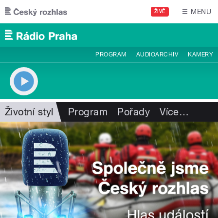
Přejít k hlavnímu obsahu
MENU
ŽIVĚ
PROGRAM
AUDIOARCHIV
KAMERY
Životní styl
Program
Pořady
Více
…