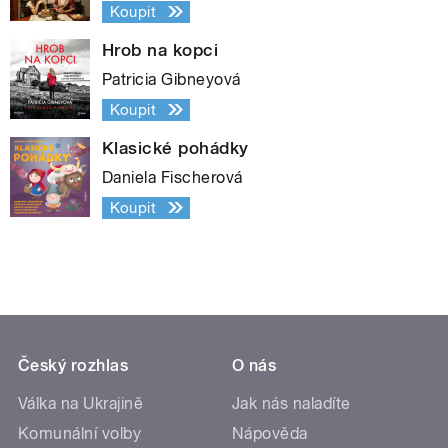
Koupit
Hrob na kopci
Patricia Gibneyová
Koupit
Klasické pohádky
Daniela Fischerová
Koupit
Český rozhlas
O nás
Válka na Ukrajině
Jak nás naladíte
Komunální volby
Nápověda