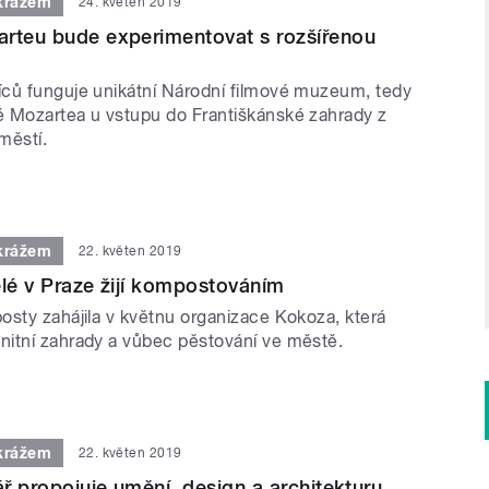
krážem
24. květen 2019
rteu bude experimentovat s rozšířenou
ců funguje unikátní Národní filmové muzeum, tedy
 Mozartea u vstupu do Františkánské zahrady z
městí.
krážem
22. květen 2019
elé v Praze žijí kompostováním
osty zahájila v květnu organizace Kokoza, která
itní zahrady a vůbec pěstování ve městě.
krážem
22. květen 2019
ář propojuje umění, design a architekturu