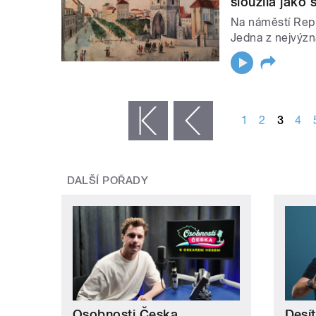
sloužila jako 
Na náměstí Repu
Jedna z nejvýz
STRÁNKY
1
2
3
4
« první
‹ předchozí
DALŠÍ POŘADY
Osobnosti Česka
Desí