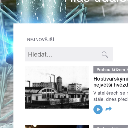
NEJNOVĚJŠÍ
Prahou křížem 
Hostivařskými 
největší hvěz
V ateliérech se 
stále, dnes přede