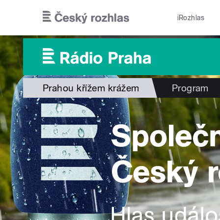
Přejít k hlavnímu obsahu
iRozhlas
Prahou křížem krážem
Program