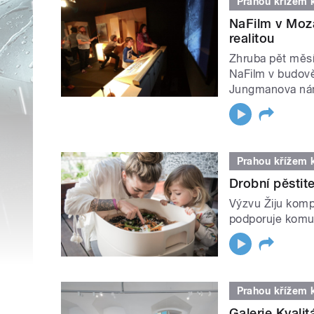
Prahou křížem 
NaFilm v Moza
realitou
Zhruba pět měsí
NaFilm v budově
Jungmanova ná
Prahou křížem 
Drobní pěstit
Výzvu Žiju komp
podporuje komun
Prahou křížem 
Galerie Kvalit