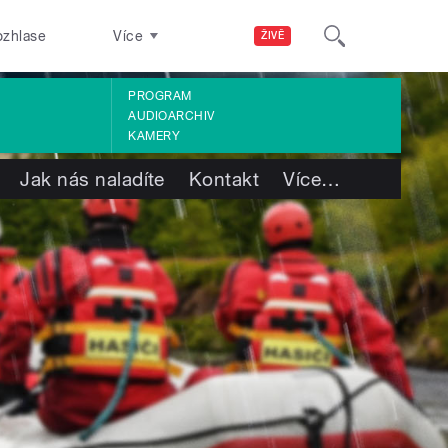
ozhlase
Více
ŽIVĚ
PROGRAM
AUDIOARCHIV
KAMERY
Jak nás naladíte
Kontakt
Více
…