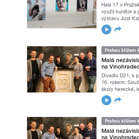
Hala 17 v Pražsk
využil kurátor a
výstavu Just Kid
Prahou křížem 
Malá nezávisl
na Vinohrade
Divadlo D21, s 
16. rokem. Soub
školy herecké, k
Prahou křížem 
Malá nezávisl
na Vinohrade