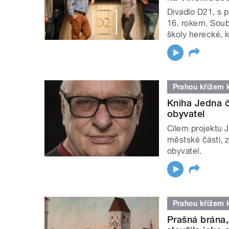
Divadlo D21, s 
16. rokem. Soub
školy herecké, k
Prahou křížem 
Kniha Jedna č
obyvatel
Cílem projektu 
městské části, z
obyvatel.
Prahou křížem 
Prašná brána,