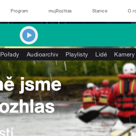
Program
mujRozhlas
Stanice
O r
Pořady
Audioarchiv
Playlisty
Lidé
Kamery