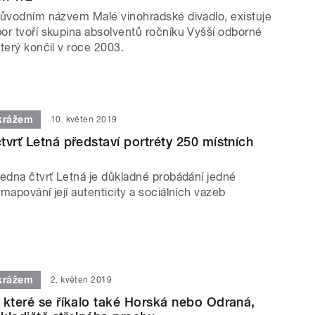
původním názvem Malé vinohradské divadlo, existuje
or tvoří skupina absolventů ročníku Vyšší odborné
terý končil v roce 2003.
krážem
10. květen 2019
tvrť Letná představí portréty 250 místních
Jedna čtvrť Letná je důkladné probádání jedné
mapování její autenticity a sociálních vazeb
krážem
2. květen 2019
 které se říkalo také Horská nebo Odraná,