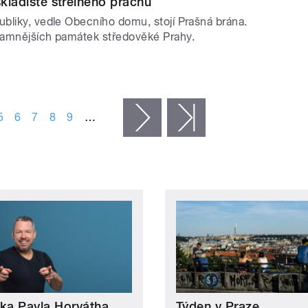
skladiště střelného prachu
bliky, vedle Obecního domu, stojí Prašná brána.
namnějších památek středověké Prahy.
5
6
7
8
9
…
následující ›
poslední »
tka Pavla Horvátha
Týden v Praze