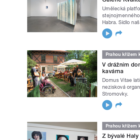
Umělecká platfor
stejnojmenného 
Habra. Sídlo na
Prahou křížem 
V drážním dom
kavárna
Domus Vitae lat
nezisková organi
Stromovky.
Prahou křížem 
Z bývalé Haly 