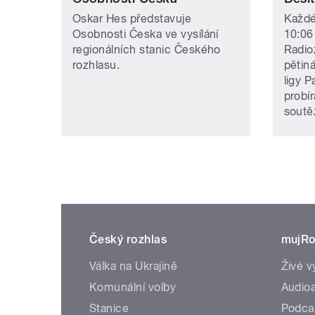
Oskar Hes představuje
Každé
Osobnosti Česka ve vysílání
10:06 
regionálních stanic Českého
Radio
rozhlasu.
pětin
ligy P
probír
soutěž
Český rozhlas
mujRo
Válka na Ukrajině
Živé v
Komunální volby
Audioa
Stanice
Podca