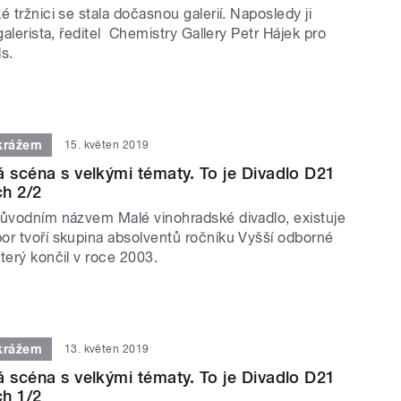
é tržnici se stala dočasnou galerií. Naposledy ji
 galerista, ředitel Chemistry Gallery Petr Hájek pro
s.
krážem
15. květen 2019
á scéna s velkými tématy. To je Divadlo D21
ch 2/2
původním názvem Malé vinohradské divadlo, existuje
or tvoří skupina absolventů ročníku Vyšší odborné
terý končil v roce 2003.
krážem
13. květen 2019
á scéna s velkými tématy. To je Divadlo D21
ch 1/2