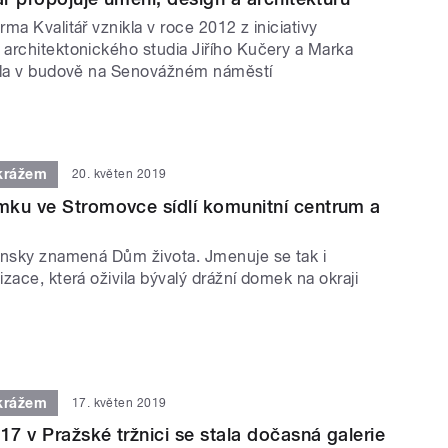
ma Kvalitář vznikla v roce 2012 z iniciativy
architektonického studia Jiřího Kučery a Marka
šla v budově na Senovážném náměstí
krážem
20. květen 2019
ku ve Stromovce sídlí komunitní centrum a
insky znamená Dům života. Jmenuje se tak i
zace, která oživila bývalý drážní domek na okraji
krážem
17. květen 2019
17 v Pražské tržnici se stala dočasná galerie