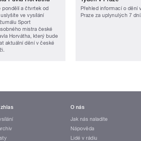
 pondělí a čtvrtek od
Přehled informací o dění 
uslyšíte ve vysílání
Praze za uplynulých 7 dní
žurnálu Sport
ásobného mistra české
avla Horvátha, který bude
at aktuální dění v české
i.
zhlas
O nás
ysílání
Jak nás naladíte
rchiv
Nápověda
sty
Lidé v rádiu