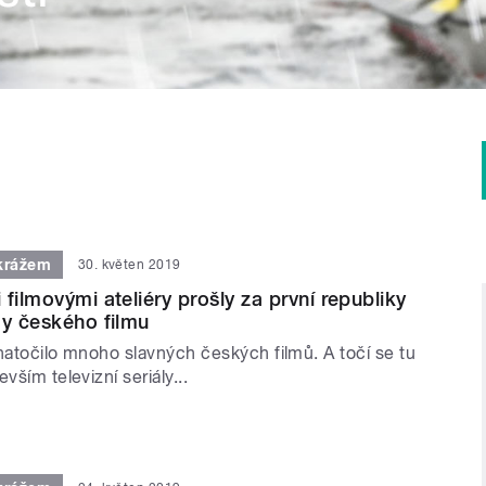
krážem
30. květen 2019
filmovými ateliéry prošly za první republiky
dy českého filmu
natočilo mnoho slavných českých filmů. A točí se tu
vším televizní seriály...