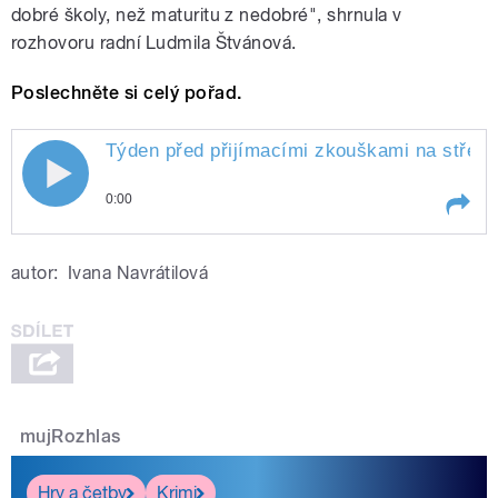
dobré školy, než maturitu z nedobré", shrnula v
rozhovoru radní Ludmila Štvánová.
Poslechněte si celý pořad.
Týden před přijímacími zkouškami na střední
0:00
Play /
Navrátilová.
Týden před přijímacími
autor:
Ivana Navrátilová
zkouškami na střední školy a
víceletá gymnázia jsme se v
pořadu Třináctka Plus ptali
radní pro oblast školství a
volného času Ludmily
Štvánové, jaká je aktuální
situace v Praze podle počtu
přihlášených. Moderuje Ivana
mujRozhlas
pause
Hry a četby
Krimi