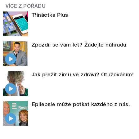
VÍCE Z POŘADU
Třináctka Plus
Zpozdil se vám let? Žádejte náhradu
Jak přežít zimu ve zdraví? Otužováním!
Epilepsie může potkat každého z nás.