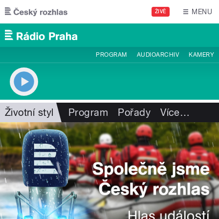
Přejít k hlavnímu obsahu
MENU
ŽIVĚ
PROGRAM
AUDIOARCHIV
KAMERY
Životní styl
Program
Pořady
Více
…