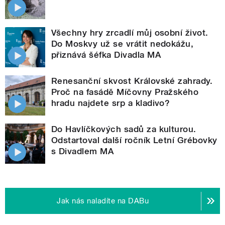
Všechny hry zrcadlí můj osobní život.
Do Moskvy už se vrátit nedokážu,
přiznává šéfka Divadla MA
Renesanční skvost Královské zahrady.
Proč na fasádě Míčovny Pražského
hradu najdete srp a kladivo?
Do Havlíčkových sadů za kulturou.
Odstartoval další ročník Letní Grébovky
s Divadlem MA
Jak nás naladíte na DABu