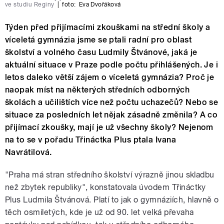
ve studiu Reginy
|
foto:
Eva Dvořáková
Týden před přijímacími zkouškami na střední školy a
víceletá gymnázia jsme se ptali radní pro oblast
školství a volného času Ludmily Štvánové, jaká je
aktuální situace v Praze podle počtu přihlášených. Je i
letos daleko větší zájem o víceletá gymnázia? Proč je
naopak míst na některých středních odborných
školách a učilištích více než počtu uchazečů? Nebo se
situace za posledních let nějak zásadně změnila? A co
přijímací zkoušky, mají je už všechny školy? Nejenom
na to se v pořadu Třináctka Plus ptala Ivana
Navrátilová.
"Praha má stran středního školství výrazně jinou skladbu
než zbytek republiky", konstatovala úvodem Třináctky
Plus Ludmila Štvánová. Platí to jak o gymnáziích, hlavně o
těch osmiletých, kde je už od 90. let velká převaha