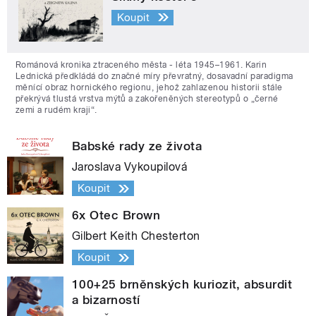
Koupit
Románová kronika ztraceného města - léta 1945–1961. Karin
Lednická předkládá do značné míry převratný, dosavadní paradigma
měnící obraz hornického regionu, jehož zahlazenou historii stále
překrývá tlustá vrstva mýtů a zakořeněných stereotypů o „černé
zemi a rudém kraji“.
Babské rady ze života
Jaroslava Vykoupilová
Koupit
6x Otec Brown
Gilbert Keith Chesterton
Koupit
100+25 brněnských kuriozit, absurdit
a bizarností