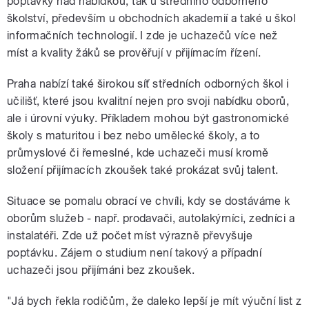
poptávky nad nabídkou, tak u středního odborného
školství, především u obchodních akademií a také u škol
informačních technologií. I zde je uchazečů více než
míst a kvality žáků se prověřují v přijímacím řízení.
Praha nabízí také širokou síť středních odborných škol i
učilišť, které jsou kvalitní nejen pro svoji nabídku oborů,
ale i úrovní výuky. Příkladem mohou být gastronomické
školy s maturitou i bez nebo umělecké školy, a to
průmyslové či řemeslné, kde uchazeči musí kromě
složení přijímacích zkoušek také prokázat svůj talent.
Situace se pomalu obrací ve chvíli, kdy se dostáváme k
oborům služeb - např. prodavači, autolakýrníci, zedníci a
instalatéři. Zde už počet míst výrazně převyšuje
poptávku. Zájem o studium není takový a případní
uchazeči jsou přijímáni bez zkoušek.
"Já bych řekla rodičům, že daleko lepší je mít výuční list z