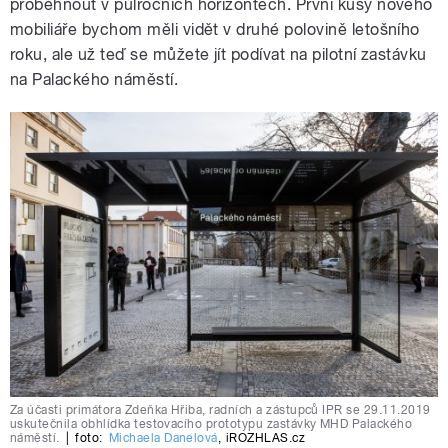
proběhnout v půlročních horizontech. První kusy nového
mobiliáře bychom měli vidět v druhé polovině letošního
roku, ale už teď se můžete jít podívat na pilotní zastávku
na Palackého náměstí.
Za účasti primátora Zdeňka Hřiba, radních a zástupců IPR se 29.11.2019
uskutečnila obhlídka testovacího prototypu zastávky MHD Palackého
náměstí.
|
foto:
Michaela Danelová
,
iROZHLAS.cz