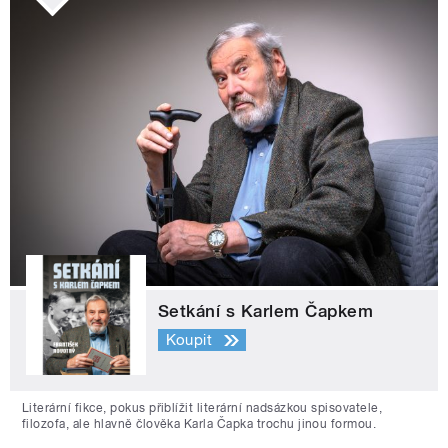
Setkání s Karlem Čapkem
Koupit
Literární fikce, pokus přiblížit literární nadsázkou spisovatele,
filozofa, ale hlavně člověka Karla Čapka trochu jinou formou.