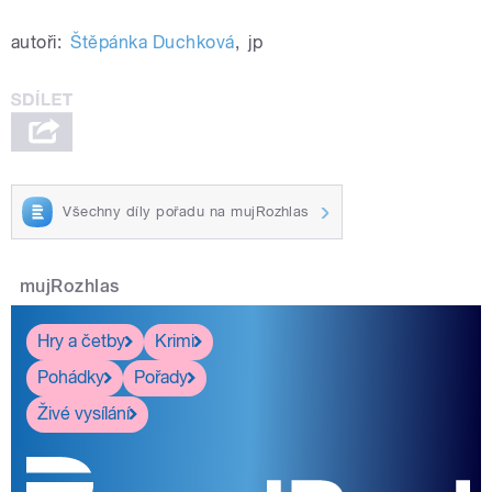
autoři:
Štěpánka Duchková
,
jp
Všechny díly pořadu na mujRozhlas
mujRozhlas
Hry a četby
Krimi
Pohádky
Pořady
Živé vysílání