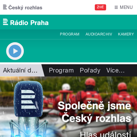
Přejít k hlavnímu obsahu
MENU
ŽIVĚ
PROGRAM
AUDIOARCHIV
KAMERY
Aktuální dění
Program
Pořady
Více
…