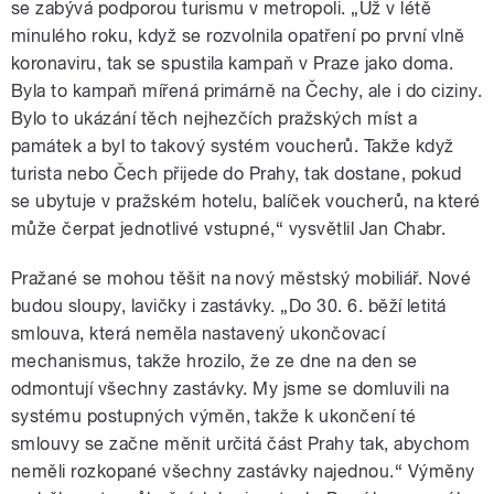
se zabývá podporou turismu v metropoli. „Už v létě
minulého roku, když se rozvolnila opatření po první vlně
koronaviru, tak se spustila kampaň v Praze jako doma.
Byla to kampaň mířená primárně na Čechy, ale i do ciziny.
Bylo to ukázání těch nejhezčích pražských míst a
památek a byl to takový systém voucherů. Takže když
turista nebo Čech přijede do Prahy, tak dostane, pokud
se ubytuje v pražském hotelu, balíček voucherů, na které
může čerpat jednotlivé vstupné,“ vysvětlil Jan Chabr.
Pražané se mohou těšit na nový městský mobiliář. Nové
budou sloupy, lavičky i zastávky. „Do 30. 6. běží letitá
smlouva, která neměla nastavený ukončovací
mechanismus, takže hrozilo, že ze dne na den se
odmontují všechny zastávky. My jsme se domluvili na
systému postupných výměn, takže k ukončení té
smlouvy se začne měnit určitá část Prahy tak, abychom
neměli rozkopané všechny zastávky najednou.“ Výměny