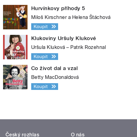
Hurvínkovy příhody 5
Miloš Kirschner a Helena Štáchová
Koupit
Klukoviny Uršuly Klukové
Uršula Kluková – Patrik Rozehnal
Koupit
Co život dal a vzal
Betty MacDonaldová
Koupit
Český rozhlas
O nás