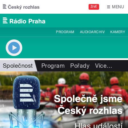
Přejít k hlavnímu obsahu
MENU
ŽIVĚ
PROGRAM
AUDIOARCHIV
KAMERY
Společnost
Program
Pořady
Více
…