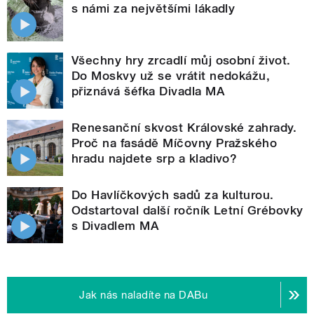
s námi za největšími lákadly
Všechny hry zrcadlí můj osobní život.
Do Moskvy už se vrátit nedokážu,
přiznává šéfka Divadla MA
Renesanční skvost Královské zahrady.
Proč na fasádě Míčovny Pražského
hradu najdete srp a kladivo?
Do Havlíčkových sadů za kulturou.
Odstartoval další ročník Letní Grébovky
s Divadlem MA
Jak nás naladíte na DABu