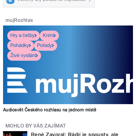
mujRozhlas
Hry a četby
Krimi
Pohádky
Pořady
Živé vysílání
Audiosvět Českého rozhlasu na jednom místě
MOHLO BY VÁS ZAJÍMAT
René Zavoral: Rádií je spousty, ale