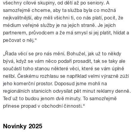
všechny cílové skupiny, od dětí až po seniory. A
samozřejmě chceme, aby ta služba byla co možná
nejkvalitnější, aby měli všichni ti, co nás platí, pocit, že
médium veřejné služby je na jejich straně. Je jejich
partnerem, průvodcem a že má smysl si jej platit, hlídat a
pečovat o něj.“
„Řada věcí se pro nás mění. Bohužel, jak už to někdy
bývá, když se vám něco podaří prosadit, tak se taky ale
součástí toho stanou některé věci, které se vám úplně
nelíbí. Českému rozhlasu se například velmi výrazně zúží
jeho komerční prostor. Doposud jsme mohli na
regionálních stanicích odvysílat pět minut reklamy denně.
Teď už to budou jenom dvě minuty. To samozřejmě
přinese propad v obchodní činnosti.“
Novinky 2025