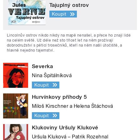
Tajuplný ostrov
Koupit
Lincolnův ostrov nikdo nikdy na mapě nenašel, a přece ho znají lidé
na celém světě. Už déle než sto třicet let na něm prožívají
dobrodružství s pěticí trosečníků, kteří na něm našli útočiště, a
hlavně nejedno tajemství.
Severka
Nina Špitálníková
Koupit
Hurvínkovy příhody 5
Miloš Kirschner a Helena Štáchová
Koupit
Klukoviny Uršuly Klukové
Uršula Kluková – Patrik Rozehnal