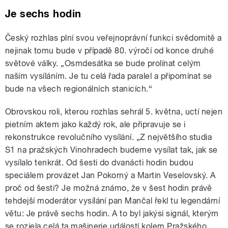
Je sechs hodin
Český rozhlas plní svou veřejnoprávní funkci svědomitě a
nejinak tomu bude v případě 80. výročí od konce druhé
světové války. „Osmdesátka se bude prolínat celým
naším vysíláním. Je tu celá řada paralel a připomínat se
bude na všech regionálních stanicích.“
Obrovskou roli, kterou rozhlas sehrál 5. května, uctí nejen
pietním aktem jako každý rok, ale připravuje se i
rekonstrukce revolučního vysílání. „Z největšího studia
S1 na pražských Vinohradech budeme vysílat tak, jak se
vysílalo tenkrát. Od šesti do dvanácti hodin budou
speciálem provázet Jan Pokorný a Martin Veselovský. A
proč od šesti? Je možná známo, že v šest hodin právě
tehdejší moderátor vysílání pan Mančal řekl tu legendární
větu: Je právě sechs hodin. A to byl jakýsi signál, kterým
se rozjela celá ta mašinerie událostí kolem Pražského