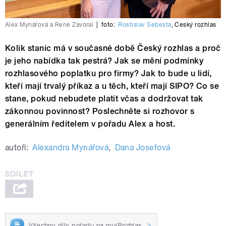
Alex Mynářová a René Zavoral
|
foto:
Rostislav Šebesta
,
Český rozhlas
Kolik stanic má v současné době Český rozhlas a proč
je jeho nabídka tak pestrá? Jak se mění podmínky
rozhlasového poplatku pro firmy? Jak to bude u lidí,
kteří mají trvalý příkaz a u těch, kteří mají SIPO? Co se
stane, pokud nebudete platit včas a dodržovat tak
zákonnou povinnost? Poslechněte si rozhovor s
generálním ředitelem v pořadu Alex a host.
autoři:
Alexandra Mynářová
,
Dana Josefová
Všechny díly pořadu na mujRozhlas