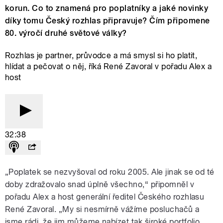
korun. Co to znamená pro poplatníky a jaké novinky
díky tomu Český rozhlas připravuje? Čím připomene
80. výročí druhé světové války?
Rozhlas je partner, průvodce a má smysl si ho platit,
hlídat a pečovat o něj, říká René Zavoral v pořadu Alex a
host
32:38
„Poplatek se nezvyšoval od roku 2005. Ale jinak se od té
doby zdražovalo snad úplně všechno,“ připomněl v
pořadu Alex a host generální ředitel Českého rozhlasu
René Zavoral. „My si nesmírně vážíme posluchačů a
jsme rádi, že jim můžeme nabízet tak široké portfolio