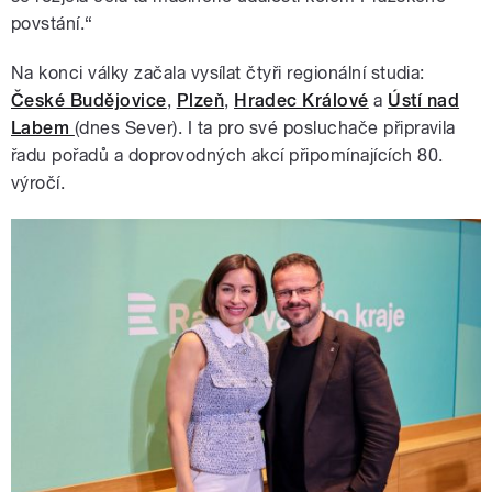
povstání.“
Na konci války začala vysílat čtyři regionální studia:
České Budějovice
,
Plzeň
,
Hradec Králové
a
Ústí nad
Labem
(dnes Sever). I ta pro své posluchače připravila
řadu pořadů a doprovodných akcí připomínajících 80.
výročí.