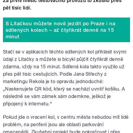
Za první měsíc testovacího provozu to zkusilo přes
pět tisíc lidí.
S Lítačkou můžete nově jezdit po Praze i na
sdílených kolech – až čtyřikrát denně na 15
minut
Stačí se v aplikacích těchto sdílených kol přihlásit svými
údaji z Lítačky a můžete si bicykl půjčit čtyřikrát denně
zdarma, vždy na 15 minut. Sdílená kola takto využilo už
přes pět tisíc cestujících. Podle Jana Střechy z
marketingu Rekola je to opravdu jednoduché:
„Naskenujete QR kód, který se nachází uvnitř košíku. A
následně se vám zámek sám odemkne, jelikož je
připojený k internetu.“
Pokud jde o vracení kol, v centru města nebudou mít lidé
problém, na periferii jsou ale oblasti parkování
omezenější. Zkušební projekt bude pokračovat i přes