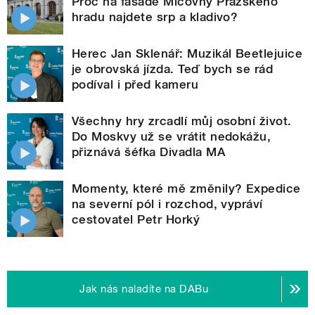
Proč na fasádě Míčovny Pražského
hradu najdete srp a kladivo?
Herec Jan Sklenář: Muzikál Beetlejuice
je obrovská jízda. Teď bych se rád
podíval i před kameru
Všechny hry zrcadlí můj osobní život.
Do Moskvy už se vrátit nedokážu,
přiznává šéfka Divadla MA
Momenty, které mě změnily? Expedice
na severní pól i rozchod, vypráví
cestovatel Petr Horký
Jak nás naladíte na DABu