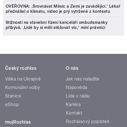
OVĚŘOVNA: ‚Srovnávat Měsíc a Zemi je zavádějící.‘ Lékař
přednášel o klimatu, video je prý vytržené z kontextu
Stížností na stavební řízení kanceláři ombudsmanky
přibývá. ‚Lidé by si měli stěžovat víc,‘ míní právníci
Český rozhlas
O nás
Válka na Ukrajině
Jak nás naladíte
Komunální volby
Nápověda
Stanice
Lidé v rádiu
eShop
Kariéra
Kontakt
Rozhlasový poplatek
mujRozhlas