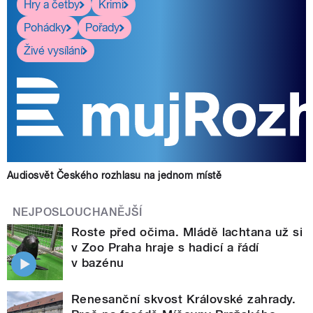
Hry a četby
Krimi
Pohádky
Pořady
Živé vysílání
Audiosvět Českého rozhlasu na jednom místě
NEJPOSLOUCHANĚJŠÍ
Roste před očima. Mládě lachtana už si
v Zoo Praha hraje s hadicí a řádí
v bazénu
Renesanční skvost Královské zahrady.