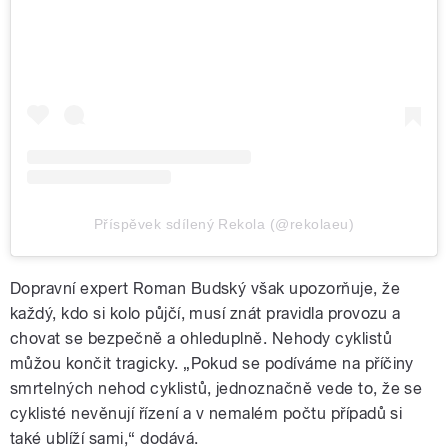
Příspěvek sdílený Rekola (@rekolaeu)
Dopravní expert Roman Budský však upozorňuje, že
každý, kdo si kolo půjčí, musí znát pravidla provozu a
chovat se bezpečně a ohleduplně. Nehody cyklistů
můžou končit tragicky. „Pokud se podíváme na příčiny
smrtelných nehod cyklistů, jednoznačně vede to, že se
cyklisté nevěnují řízení a v nemalém počtu případů si
také ublíží sami,“ dodává.