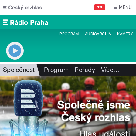
Přejít k hlavnímu obsahu
MENU
ŽIVĚ
PROGRAM
AUDIOARCHIV
KAMERY
Společnost
Program
Pořady
Více
…