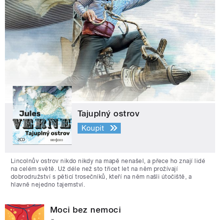
Tajuplný ostrov
Koupit
Lincolnův ostrov nikdo nikdy na mapě nenašel, a přece ho znají lidé
na celém světě. Už déle než sto třicet let na něm prožívají
dobrodružství s pěticí trosečníků, kteří na něm našli útočiště, a
hlavně nejedno tajemství.
Moci bez nemoci