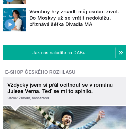
Všechny hry zrcadlí můj osobní život.
Do Moskvy už se vrátit nedokážu,
přiznává šéfka Divadla MA
Jak nás naladíte na DABu
E-SHOP ČESKÉHO ROZHLASU
Vždycky jsem si přál ocitnout se v románu
Julese Verna. Teď se mi to splnilo.
Václav Žmolík, moderátor