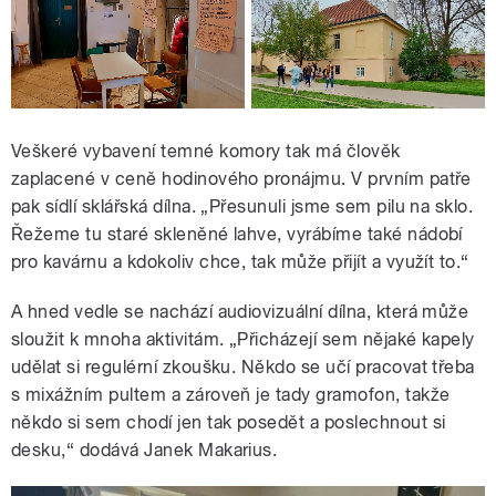
Veškeré vybavení temné komory tak má člověk
zaplacené v ceně hodinového pronájmu. V prvním patře
pak sídlí sklářská dílna. „Přesunuli jsme sem pilu na sklo.
Řežeme tu staré skleněné lahve, vyrábíme také nádobí
pro kavárnu a kdokoliv chce, tak může přijít a využít to.“
A hned vedle se nachází audiovizuální dílna, která může
sloužit k mnoha aktivitám. „Přicházejí sem nějaké kapely
udělat si regulérní zkoušku. Někdo se učí pracovat třeba
s mixážním pultem a zároveň je tady gramofon, takže
někdo si sem chodí jen tak posedět a poslechnout si
desku,“ dodává Janek Makarius.