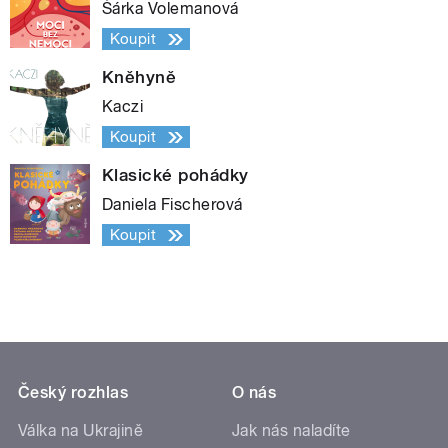
Šárka Volemanová
Koupit
Kněhyně
Kaczi
Koupit
Klasické pohádky
Daniela Fischerová
Koupit
Český rozhlas
O nás
Válka na Ukrajině
Jak nás naladíte