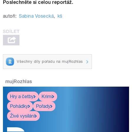
Poslechněte si celou reportáž.
autoři:
Sabina Vosecká
,
kš
Všechny díly pořadu na mujRozhlas
mujRozhlas
Hry a četby
Krimi
Pohádky
Pořady
Živé vysílání