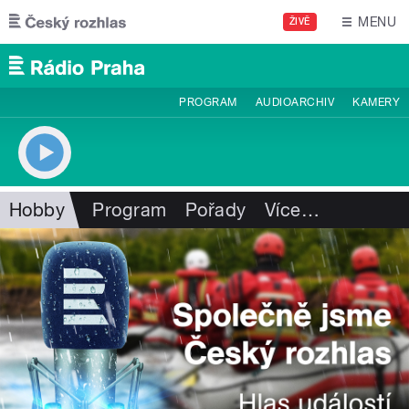
Přejít k hlavnímu obsahu
MENU
ŽIVĚ
PROGRAM
AUDIOARCHIV
KAMERY
Hobby
Program
Pořady
Více
…