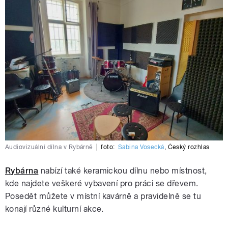
Audiovizuální dílna v Rybárně
|
foto:
Sabina Vosecká
,
Český rozhlas
Rybárna
nabízí také keramickou dílnu nebo místnost,
kde najdete veškeré vybavení pro práci se dřevem.
Posedět můžete v místní kavárně a pravidelně se tu
konají různé kulturní akce.