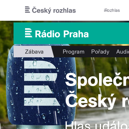
Přejít k hlavnímu obsahu
iRozhlas
Zábava
Program
Pořady
Audi