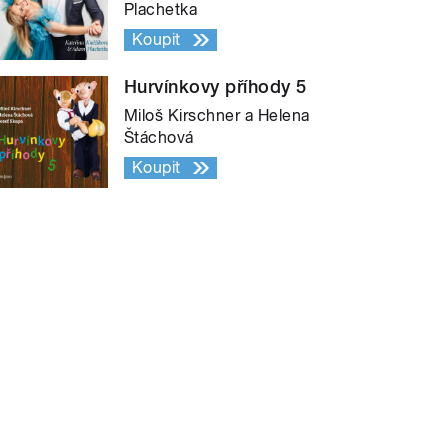
Plachetka
Koupit
Hurvínkovy příhody 5
Miloš Kirschner a Helena
Štáchová
Koupit