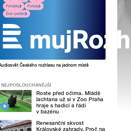
Pohádky
Pořady
Živé vysílání
Audiosvět Českého rozhlasu na jednom místě
NEJPOSLOUCHANĚJŠÍ
Roste před očima. Mládě
lachtana už si v Zoo Praha
hraje s hadicí a řádí
v bazénu
Renesanční skvost
Královské zahrady. Proč na