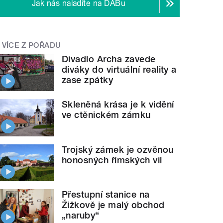
Jak nás naladíte na DABu
VÍCE Z POŘADU
Divadlo Archa zavede
diváky do virtuální reality a
zase zpátky
Skleněná krása je k vidění
ve ctěnickém zámku
Trojský zámek je ozvěnou
honosných římských vil
Přestupní stanice na
Žižkově je malý obchod
„naruby“