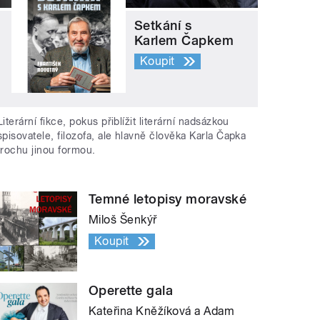
Setkání s
Karlem Čapkem
Koupit
Literární fikce, pokus přiblížit literární nadsázkou
spisovatele, filozofa, ale hlavně člověka Karla Čapka
trochu jinou formou.
Temné letopisy moravské
Miloš Šenkýř
Koupit
Operette gala
Kateřina Kněžíková a Adam