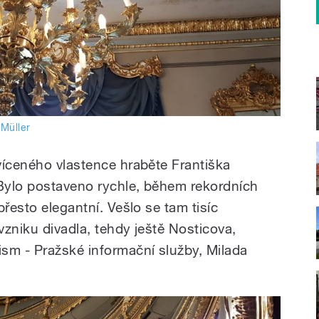
 Müller
víceného vlastence hraběte Františka
Bylo postaveno rychle, během rekordních
přesto elegantní. Vešlo se tam tisíc
 vzniku divadla, tehdy ještě Nosticova,
sm - Pražské informační služby, Milada