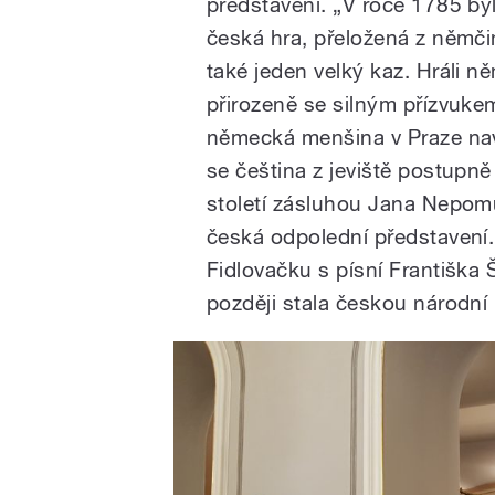
představení. „V roce 1785 by
česká hra, přeložená z němči
také jeden velký kaz. Hráli něm
přirozeně se silným přízvuke
německá menšina v Praze nav
se čeština z jeviště postupně 
století zásluhou Jana Nepom
česká odpolední představení.
Fidlovačku s písní Františka
později stala českou národn