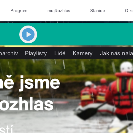
Program
mujRozhlas
Stanice
O r
oarchiv
Playlisty
Lidé
Kamery
Jak nás nala