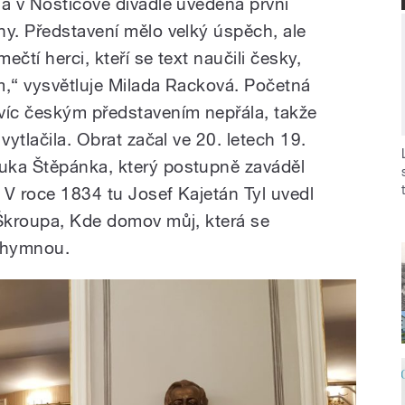
la v Nosticově divadle uvedena první
ny. Představení mělo velký úspěch, ale
ečtí herci, kteří se text naučili česky,
m,“ vysvětluje Milada Racková. Početná
íc českým představením nepřála, takže
vytlačila. Obrat začal ve 20. letech 19.
uka Štěpánka, který postupně zaváděl
 V roce 1834 tu Josef Kajetán Tyl uvedl
 Škroupa, Kde domov můj, která se
í hymnou.