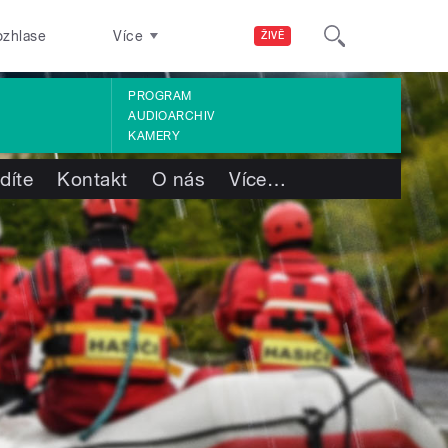
ozhlase
Více
ŽIVĚ
PROGRAM
AUDIOARCHIV
KAMERY
díte
Kontakt
O nás
Více
…