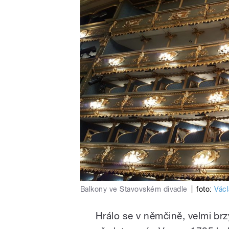
Balkony ve Stavovském divadle
|
foto:
Václ
Hrálo se v němčině, velmi b