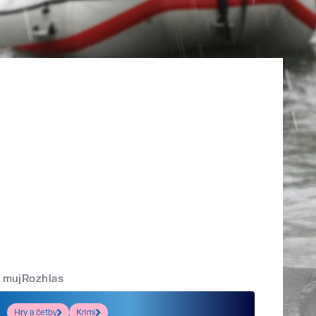
mujRozhlas
Hry a četby
Krimi