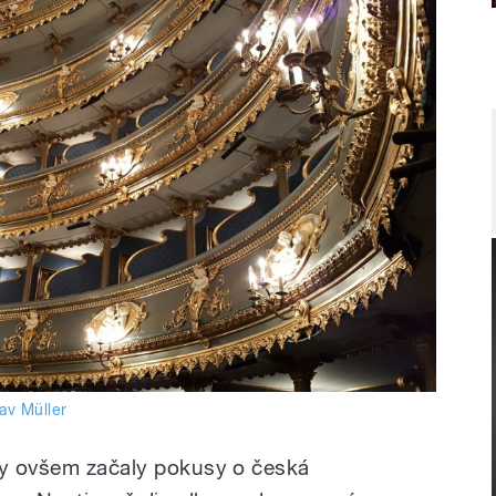
av Müller
rzy ovšem začaly pokusy o česká