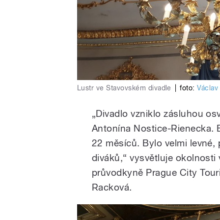
Lustr ve Stavovském divadle
|
foto:
Václav
„Divadlo vzniklo zásluhou os
Antonína Nostice-Rienecka. 
22 měsíců. Bylo velmi levné, 
diváků,“ vysvětluje okolnosti
průvodkyně Prague City Touri
Racková.