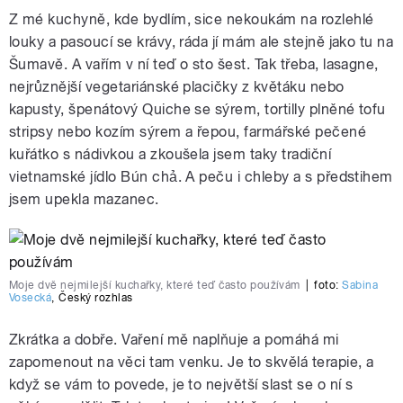
Z mé kuchyně, kde bydlím, sice nekoukám na rozlehlé
louky a pasoucí se krávy, ráda jí mám ale stejně jako tu na
Šumavě. A vařím v ní teď o sto šest. Tak třeba, lasagne,
nejrůznější vegetariánské placičky z květáku nebo
kapusty, špenátový Quiche se sýrem, tortilly plněné tofu
stripsy nebo kozím sýrem a řepou, farmářské pečené
kuřátko s nádivkou a zkoušela jsem taky tradiční
vietnamské jídlo Bún chả. A peču i chleby a s předstihem
jsem upekla mazanec.
Moje dvě nejmilejší kuchařky, které teď často používám
|
foto:
Sabina
Vosecká
,
Český rozhlas
Zkrátka a dobře. Vaření mě naplňuje a pomáhá mi
zapomenout na věci tam venku. Je to skvělá terapie, a
když se vám to povede, je to největší slast se o ní s