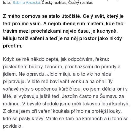
foto:
Sabina Vosecká
,
Český rozhlas
,
Český rozhlas
Z mého domova se stalo útočiště. Celý svět, který je
teď pro mě vším. A nejoblíbenějším místem, kde teď
trávím mezi procházkami nejvíc času, je kuchyně.
Miluju totiž vaření a teď je na něj prostor jako nikdy
předtím.
Když se mě někdo zeptá, jak odpočívám, řeknu:
poslechem hudby, tancem, procházkami do přírody a
jídlem. Ne opravdu. Jídlo miluju a o to víc ho ráda
připravuju. V létě mě baví vařit venku a na ohni. Ty
voňavé ryby s opečenou kůrčičkou, co jsem dělala loni v
létě, si vybavuju ještě teď. Jezdím často na Šumavu za
rodinou. V bývalé stodole jsme měli takovou letní kuchyň.
Z okna jsem při vaření koukala přímo na protější louky,
kde se pásly krávy. Vařilo se tam na kamnech a u toho se
povídalo.