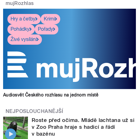
mujRozhlas
Hry a četby
Krimi
Pohádky
Pořady
Živé vysílání
Audiosvět Českého rozhlasu na jednom místě
NEJPOSLOUCHANĚJŠÍ
Roste před očima. Mládě lachtana už si
v Zoo Praha hraje s hadicí a řádí
v bazénu