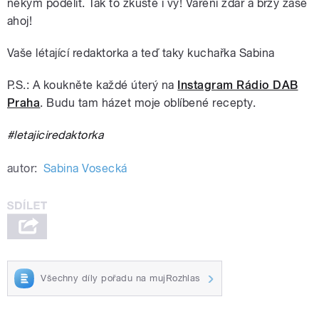
někým podělit. Tak to zkuste i vy! Vaření zdar a brzy zase
ahoj!
Vaše létající redaktorka a teď taky kuchařka Sabina
P.S.: A koukněte každé úterý na
Instagram Rádio DAB
Praha
. Budu tam házet moje oblíbené recepty.
#letajiciredaktorka
autor:
Sabina Vosecká
Všechny díly pořadu na mujRozhlas