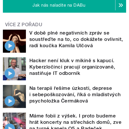
Jak nás naladíte na DABu
VÍCE Z POŘADU
V době plné negativních zpráv se
soustřeďte na to, co dokážete ovlivnit,
radí koučka Kamila Ulčová
Hacker není kluk v mikině s kapucí.
Kyberzločinci pracují organizovaně,
nastiňuje IT odborník
Na terapii řešíme úzkosti, deprese
i sebepoškozování, říká o mladistvých
psycholožka Čermáková
Máme fobii z výšek. I proto budeme
hrát koncerty na střechách domů, zve
na turné kapela O5 a Radeček