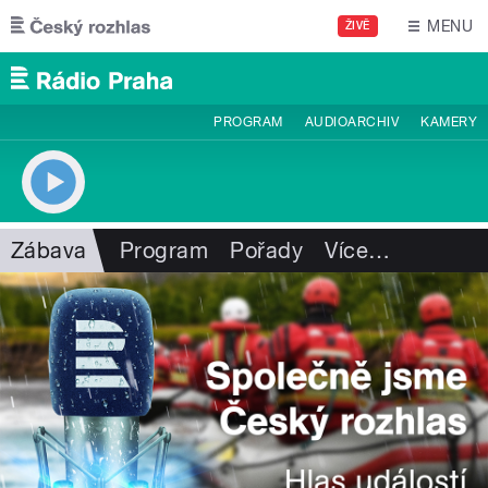
Přejít k hlavnímu obsahu
MENU
ŽIVĚ
PROGRAM
AUDIOARCHIV
KAMERY
Zábava
Program
Pořady
Více
…