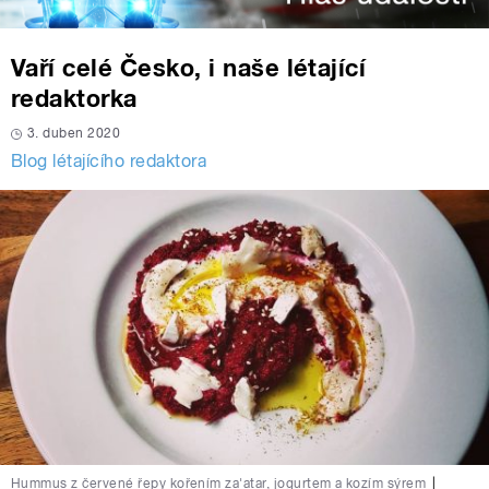
Vaří celé Česko, i naše létající
redaktorka
3. duben 2020
Blog létajícího redaktora
Hummus z červené řepy kořením za'atar, jogurtem a kozím sýrem
|