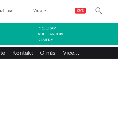
ozhlase
Více
ŽIVĚ
PROGRAM
AUDIOARCHIV
KAMERY
te
Kontakt
O nás
Více
…