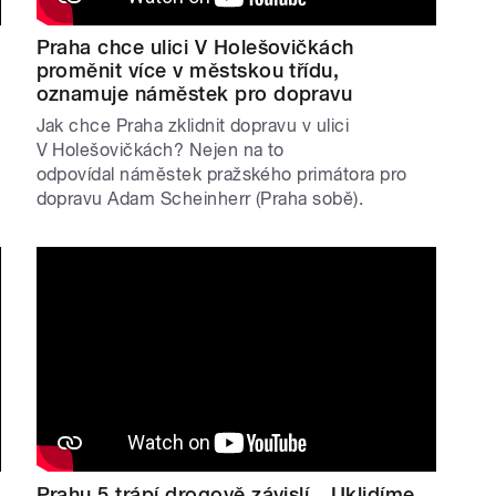
Praha chce ulici V Holešovičkách
proměnit více v městskou třídu,
oznamuje náměstek pro dopravu
Jak chce Praha zklidnit dopravu v ulici
V Holešovičkách? Nejen na to
odpovídal náměstek pražského primátora pro
dopravu Adam Scheinherr (Praha sobě).
Prahu 5 trápí drogově závislí. „Uklidíme