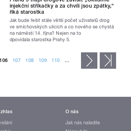
injekční stříkačky a za chvíli jsou zpátky,“
říká starostka
Jak bude řešit stále větší počet uživatelů drog
ve smíchovských ulicích a co nového se chystá
na náměstí 14. října? Nejen na to
dpovídala starostka Prahy 5.
106
107
108
109
110
…
následující ›
posled
zhlas
O nás
ysílání
Jak nás naladíte