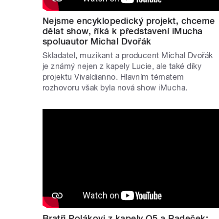
Nejsme encyklopedický projekt, chceme
dělat show, říká k představení iMucha
spoluautor Michal Dvořák
Skladatel, muzikant a producent Michal Dvořák
je známý nejen z kapely Lucie, ale také díky
projektu Vivaldianno. Hlavním tématem
rozhovoru však byla nová show iMucha.
Bratři Polákovi z kapely O5 a Radeček: