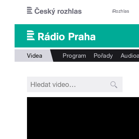
Přejít k hlavnímu obsahu
iRozhlas
Videa
Program
Pořady
Audioa