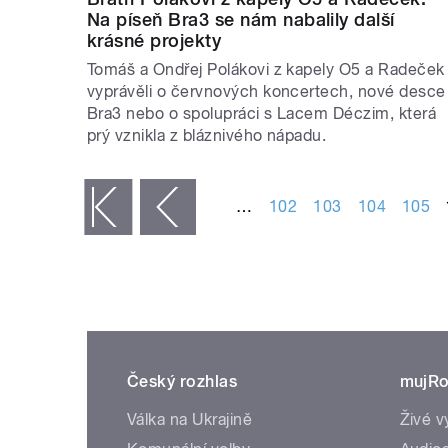
Na píseň Bra3 se nám nabalily další
krásné projekty
Tomáš a Ondřej Polákovi z kapely O5 a Radeček
vyprávěli o červnových koncertech, nové desce
Bra3 nebo o spolupráci s Lacem Déczim, která
prý vznikla z bláznivého nápadu.
STRÁNKY
…
102
103
104
105
« první
‹ předchozí
Český rozhlas
mujRo
Válka na Ukrajině
Živé v