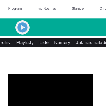
Program
mujRozhlas
Stanice
O r
rchiv
Playlisty
Lidé
Kamery
Jak nás naladí