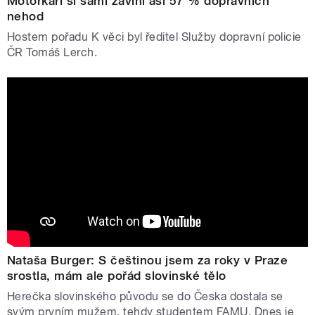
Motorkáři si sami zaviní asi 57 % dopravních
nehod
Hostem pořadu K věci byl ředitel Služby dopravní policie
ČR Tomáš Lerch.
Nataša Burger: S češtinou jsem za roky v Praze
srostla, mám ale pořád slovinské tělo
Herečka slovinského původu se do Česka dostala se
svým prvním mužem, tehdy studentem FAMU. Dnes je