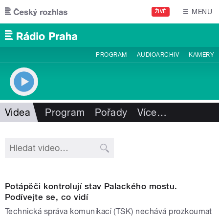
Přejít k hlavnímu obsahu
MENU
ŽIVĚ
PROGRAM
AUDIOARCHIV
KAMERY
Videa
Program
Pořady
Více
…
Potápěči kontrolují stav Palackého mostu.
Podívejte se, co vidí
Technická správa komunikací (TSK) nechává prozkoumat