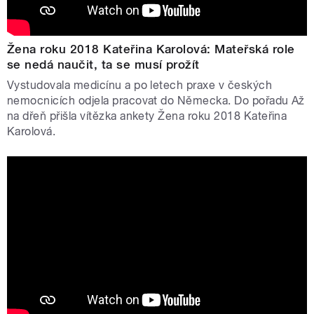
Žena roku 2018 Kateřina Karolová: Mateřská role
se nedá naučit, ta se musí prožít
Vystudovala medicínu a po letech praxe v českých
nemocnicích odjela pracovat do Německa. Do pořadu Až
na dřeň přišla vítězka ankety Žena roku 2018 Kateřina
Karolová.