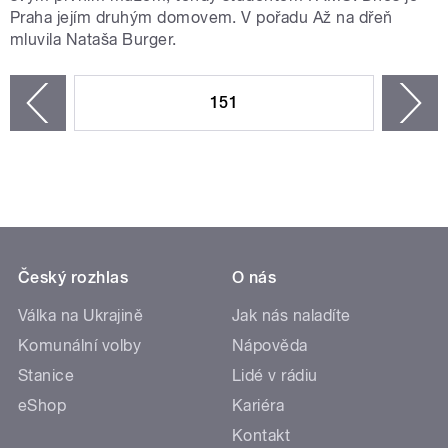
Praha jejím druhým domovem. V pořadu Až na dřeň
mluvila Nataša Burger.
STRÁNKY
151
n
zí
Český rozhlas
O nás
Válka na Ukrajině
Jak nás naladíte
Komunální volby
Nápověda
Stanice
Lidé v rádiu
eShop
Kariéra
Kontakt