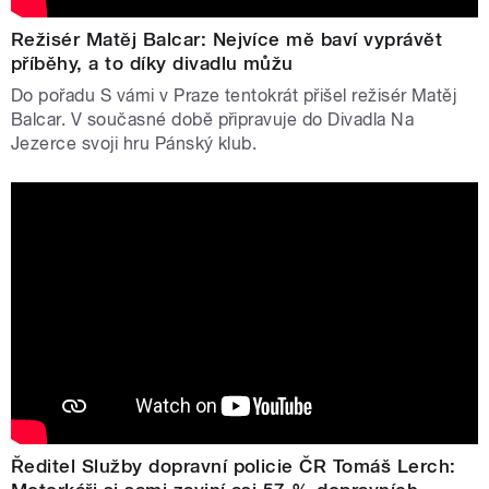
Režisér Matěj Balcar: Nejvíce mě baví vyprávět
příběhy, a to díky divadlu můžu
Do pořadu S vámi v Praze tentokrát přišel režisér Matěj
Balcar. V současné době připravuje do Divadla Na
Jezerce svoji hru Pánský klub.
Ředitel Služby dopravní policie ČR Tomáš Lerch: