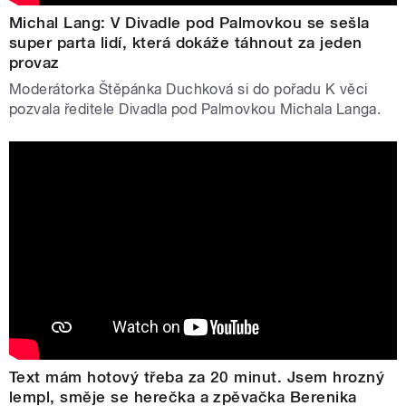
Michal Lang: V Divadle pod Palmovkou se sešla
super parta lidí, která dokáže táhnout za jeden
provaz
Moderátorka Štěpánka Duchková si do pořadu K věci
pozvala ředitele Divadla pod Palmovkou Michala Langa.
Text mám hotový třeba za 20 minut. Jsem hrozný
lempl, směje se herečka a zpěvačka Berenika