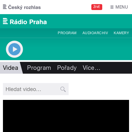
Přejít k hlavnímu obsahu
MENU
ŽIVĚ
PROGRAM
AUDIOARCHIV
KAMERY
Videa
Program
Pořady
Více
…