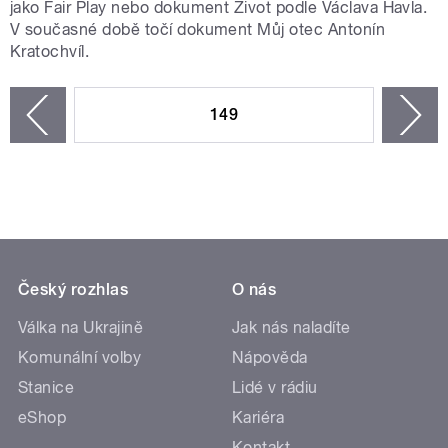
jako Fair Play nebo dokument Život podle Václava Havla.
V současné době točí dokument Můj otec Antonín
Kratochvíl.
STRÁNKY
149
n
zí
Český rozhlas
O nás
Válka na Ukrajině
Jak nás naladíte
Komunální volby
Nápověda
Stanice
Lidé v rádiu
eShop
Kariéra
Kontakt