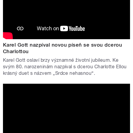
Karel Gott nazpíval novou píseň se svou dcerou
Charlottou
Karel Gott oslaví brzy významné životní jubileum. Ke
svým 80. narozeninám nazpíval s dcerou Charlotte Ellou
krásný duet s názvem „Srdce nehasnou“.