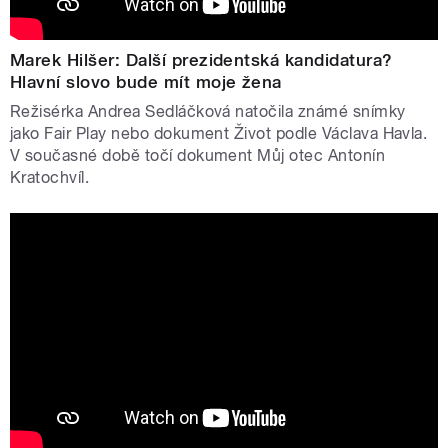
Marek Hilšer: Další prezidentská kandidatura?
Hlavní slovo bude mít moje žena
Režisérka Andrea Sedláčková natočila známé snímky
jako Fair Play nebo dokument Život podle Václava Havla.
V současné době točí dokument Můj otec Antonín
Kratochvíl.