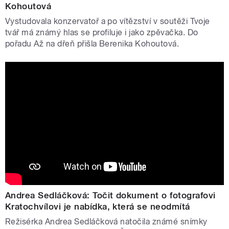
Kohoutová
Vystudovala konzervatoř a po vítězství v soutěži Tvoje
tvář má známý hlas se profiluje i jako zpěvačka. Do
pořadu Až na dřeň přišla Berenika Kohoutová.
Andrea Sedláčková: Točit dokument o fotografovi
Kratochvílovi je nabídka, která se neodmítá
Režisérka Andrea Sedláčková natočila známé snímky