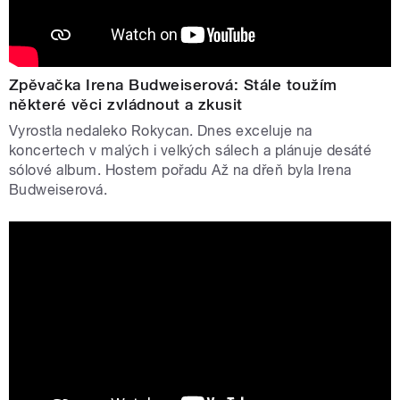
Zpěvačka Irena Budweiserová: Stále toužím
některé věci zvládnout a zkusit
Vyrostla nedaleko Rokycan. Dnes exceluje na
koncertech v malých i velkých sálech a plánuje desáté
sólové album. Hostem pořadu Až na dřeň byla Irena
Budweiserová.