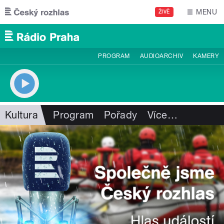
Přejít k hlavnímu obsahu
MENU
ŽIVĚ
PROGRAM
AUDIOARCHIV
KAMERY
Kultura
Program
Pořady
Více
…