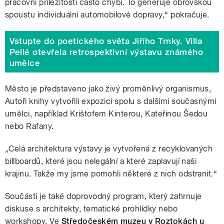
pracovní příležitosti často chybí. To generuje obrovskou
spoustu individuální automobilové dopravy,“ pokračuje.
Vstupte do poetického světa Jiřího Trnky. Villa
Pellé otevřela retrospektivní výstavu známého
umělce
Město je představeno jako živý proměnlivý organismus,
Autoři knihy vytvořili expozici spolu s dalšími současnými
umělci, například Krištofem Kinterou, Kateřinou Šedou
nebo Rafany.
„Celá architektura výstavy je vytvořená z recyklovaných
billboardů, které jsou nelegální a které zaplavují naši
krajinu. Takže my jsme pomohli některé z nich odstranit.“
Součástí je také doprovodný program, který zahrnuje
diskuse s architekty, tematické prohlídky nebo
workshopy. Ve
Středočeském muzeu v Roztokách u