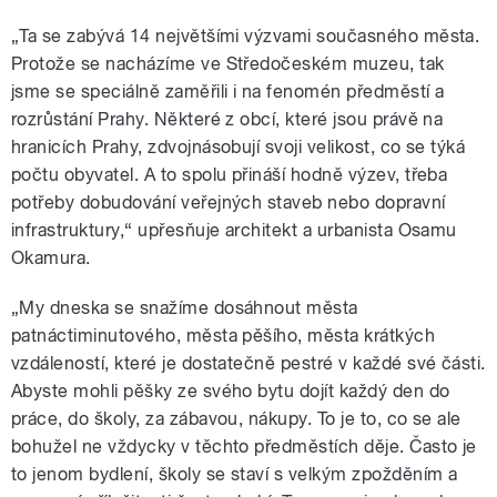
„Ta se zabývá 14 největšími výzvami současného města.
Protože se nacházíme ve Středočeském muzeu, tak
jsme se speciálně zaměřili i na fenomén předměstí a
rozrůstání Prahy. Některé z obcí, které jsou právě na
hranicích Prahy, zdvojnásobují svoji velikost, co se týká
počtu obyvatel. A to spolu přináší hodně výzev, třeba
potřeby dobudování veřejných staveb nebo dopravní
infrastruktury,“ upřesňuje architekt a urbanista Osamu
Okamura.
„My dneska se snažíme dosáhnout města
patnáctiminutového, města pěšího, města krátkých
vzdáleností, které je dostatečně pestré v každé své části.
Abyste mohli pěšky ze svého bytu dojít každý den do
práce, do školy, za zábavou, nákupy. To je to, co se ale
bohužel ne vždycky v těchto předměstích děje. Často je
to jenom bydlení, školy se staví s velkým zpožděním a