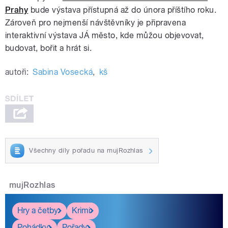
Prahy
bude výstava přístupná až do února příštího roku.
Zároveň pro nejmenší návštěvníky je připravena
interaktivní výstava JÁ město, kde můžou objevovat,
budovat, bořit a hrát si.
autoři:
Sabina Vosecká
,
kš
Všechny díly pořadu na mujRozhlas
mujRozhlas
Hry a četby
Krimi
Pohádky
Pořady