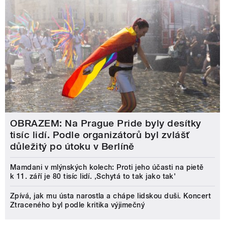
OBRAZEM: Na Prague Pride byly desítky
tisíc lidí. Podle organizátorů byl zvlášť
důležitý po útoku v Berlíně
Mamdani v mlýnských kolech: Proti jeho účasti na pietě
k 11. září je 80 tisíc lidí. ‚Schytá to tak jako tak'
Zpívá, jak mu ústa narostla a chápe lidskou duši. Koncert
Ztraceného byl podle kritika výjimečný