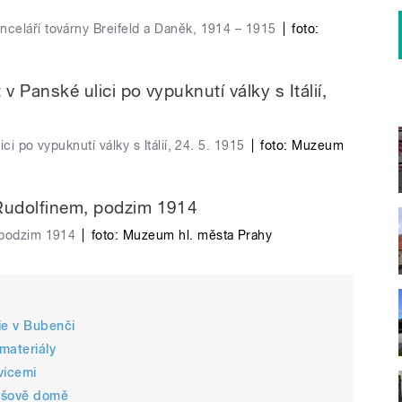
celáří továrny Breifeld a Daněk, 1914 – 1915
|
foto:
ci po vypuknutí války s Itálií, 24. 5. 1915
|
foto:
Muzeum
 podzim 1914
|
foto:
Muzeum hl. města Prahy
ie v Bubenči
 materiály
vicemi
yršově domě