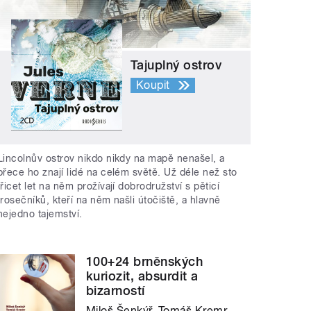
Tajuplný ostrov
Koupit
Lincolnův ostrov nikdo nikdy na mapě nenašel, a
přece ho znají lidé na celém světě. Už déle než sto
třicet let na něm prožívají dobrodružství s pěticí
trosečníků, kteří na něm našli útočiště, a hlavně
nejedno tajemství.
100+24 brněnských
kuriozit, absurdit a
bizarností
Miloš Šenkýř, Tomáš Kremr