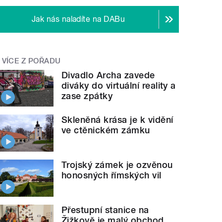
Jak nás naladíte na DABu
VÍCE Z POŘADU
Divadlo Archa zavede
diváky do virtuální reality a
zase zpátky
Skleněná krása je k vidění
ve ctěnickém zámku
Trojský zámek je ozvěnou
honosných římských vil
Přestupní stanice na
Žižkově je malý obchod