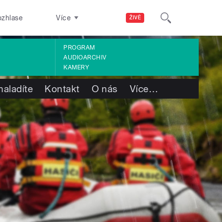
ozhlase
Více
ŽIVĚ
PROGRAM
AUDIOARCHIV
KAMERY
naladíte
Kontakt
O nás
Více
…