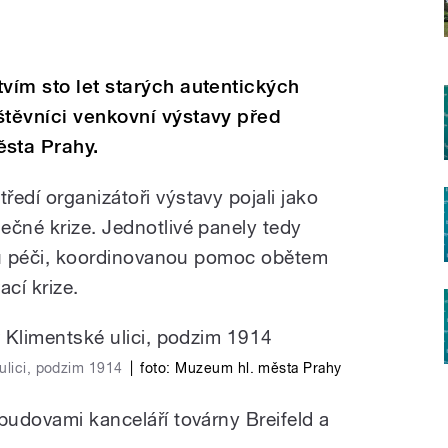
tvím sto let starých autentických
štěvníci venkovní výstavy před
sta Prahy.
edí organizátoři výstavy pojali jako
ečné krize. Jednotlivé panely tedy
skou péči, koordinovanou pomoc obětem
cí krize.
ulici, podzim 1914
|
foto:
Muzeum hl. města Prahy