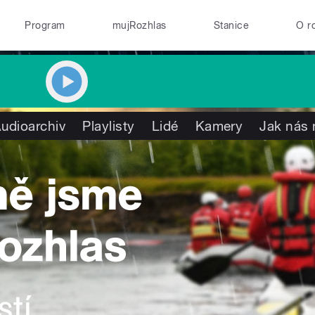
Program
mujRozhlas
Stanice
O r
udioarchiv
Playlisty
Lidé
Kamery
Jak nás 