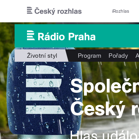
Přejít k hlavnímu obsahu
iRozhlas
Životní styl
Program
Pořady
A