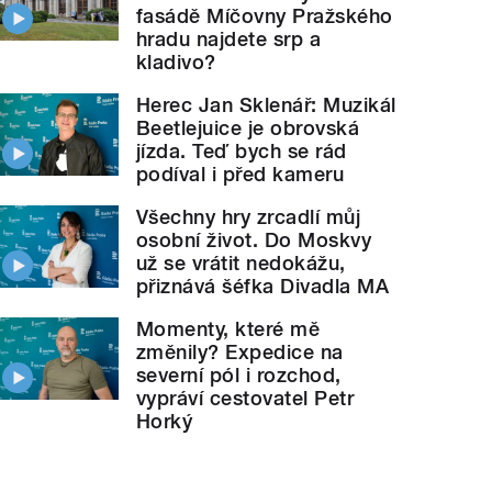
fasádě Míčovny Pražského
hradu najdete srp a
kladivo?
Herec Jan Sklenář: Muzikál
Beetlejuice je obrovská
jízda. Teď bych se rád
podíval i před kameru
Všechny hry zrcadlí můj
osobní život. Do Moskvy
už se vrátit nedokážu,
přiznává šéfka Divadla MA
Momenty, které mě
změnily? Expedice na
severní pól i rozchod,
vypráví cestovatel Petr
Horký