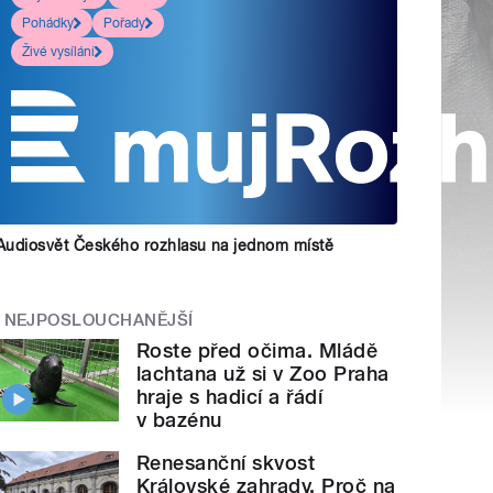
Pohádky
Pořady
Živé vysílání
Audiosvět Českého rozhlasu na jednom místě
NEJPOSLOUCHANĚJŠÍ
Roste před očima. Mládě
lachtana už si v Zoo Praha
hraje s hadicí a řádí
v bazénu
Renesanční skvost
Královské zahrady. Proč na