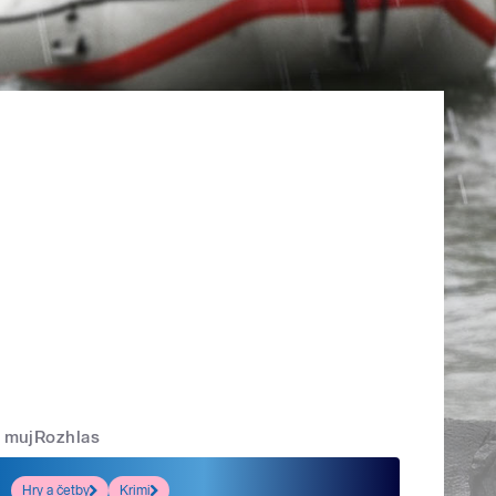
mujRozhlas
Hry a četby
Krimi