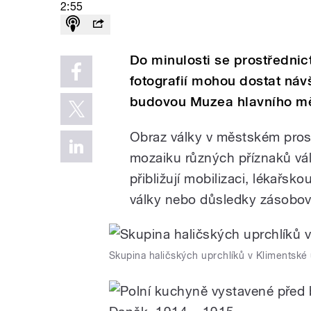
2:55
Do minulosti se prostřednic
fotografií mohou dostat náv
budovou Muzea hlavního mě
Obraz války v městském prostř
mozaiku různých příznaků vál
přibližují mobilizaci, lékař
války nebo důsledky zásobova
Skupina haličských uprchlíků v Klimentské 