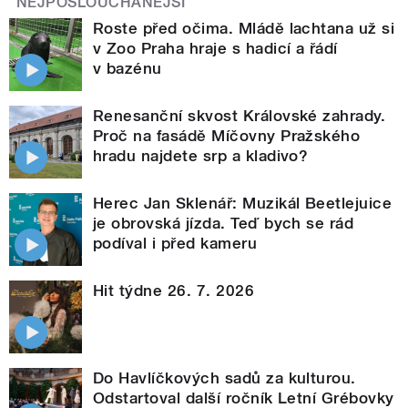
NEJPOSLOUCHANĚJŠÍ
Roste před očima. Mládě lachtana už si
v Zoo Praha hraje s hadicí a řádí
v bazénu
Renesanční skvost Královské zahrady.
Proč na fasádě Míčovny Pražského
hradu najdete srp a kladivo?
Herec Jan Sklenář: Muzikál Beetlejuice
je obrovská jízda. Teď bych se rád
podíval i před kameru
Hit týdne 26. 7. 2026
Do Havlíčkových sadů za kulturou.
Odstartoval další ročník Letní Grébovky