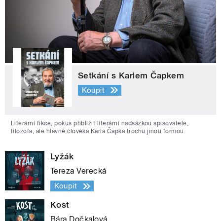
Setkání s Karlem Čapkem
Koupit
Literární fikce, pokus přiblížit literární nadsázkou spisovatele,
filozofa, ale hlavně člověka Karla Čapka trochu jinou formou.
Lyžák
Tereza Verecká
Koupit
Kost
Bára Dočkalová