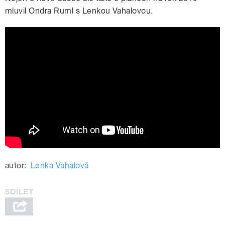
mluvil Ondra Ruml s Lenkou Vahalovou.
Zpěvák Ondřej Ruml mluvil o své nové
vánoční desce | S vámi v Praze
autor:
Lenka Vahalová