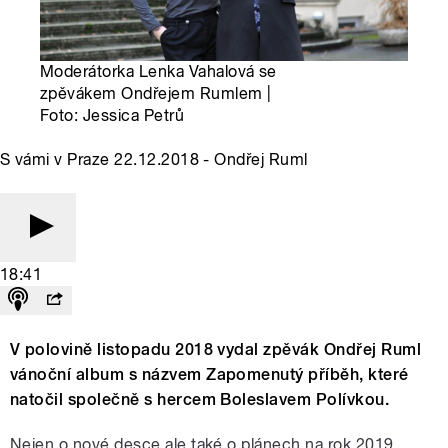
Moderátorka Lenka Vahalová se
zpěvákem Ondřejem Rumlem |
Foto: Jessica Petrů
S vámi v Praze 22.12.2018 - Ondřej Ruml
18:41
V polovině listopadu 2018 vydal zpěvák Ondřej Ruml
vánoční album s názvem Zapomenutý příběh, které
natočil společně s hercem Boleslavem Polívkou.
Nejen o nové desce ale také o plánech na rok 2019