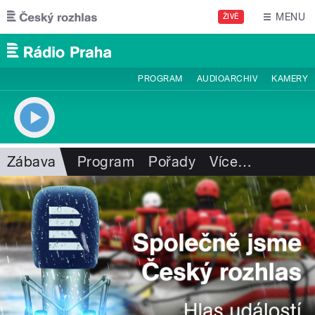
Přejít k hlavnímu obsahu
MENU
ŽIVĚ
PROGRAM
AUDIOARCHIV
KAMERY
Zábava
Program
Pořady
Více
…