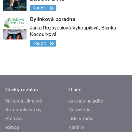
Koupit
Bylinková poradna
Jarka Rozsypalová-Vykoupilová, Blanka
Kocourková
Koupit
Český rozhlas
O nás
Válka na Ukrajině
Jak nás naladíte
Komunální volby
Nápověda
Stanice
Lidé v rádiu
eShop
Kariéra