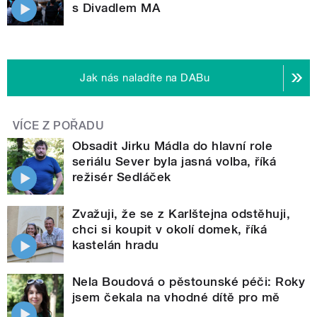
s Divadlem MA
Jak nás naladíte na DABu
VÍCE Z POŘADU
Obsadit Jirku Mádla do hlavní role
seriálu Sever byla jasná volba, říká
režisér Sedláček
Zvažuji, že se z Karlštejna odstěhuji,
chci si koupit v okolí domek, říká
kastelán hradu
Nela Boudová o pěstounské péči: Roky
jsem čekala na vhodné dítě pro mě