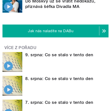
Do Moskvy už se vrátit nedokážu,
přiznává šéfka Divadla MA
Jak nás naladíte na DABu
VÍCE Z POŘADU
9. srpna: Co se stalo v tento den
8. srpna: Co se stalo v tento den
7. srpna: Co se stalo v tento den