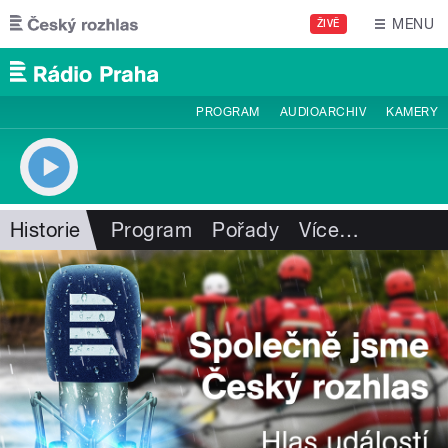
Přejít k hlavnímu obsahu
MENU
ŽIVĚ
PROGRAM
AUDIOARCHIV
KAMERY
Historie
Program
Pořady
Více
…