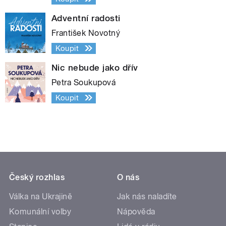
Adventní radosti
František Novotný
Koupit
Nic nebude jako dřív
Petra Soukupová
Koupit
Český rozhlas
O nás
Válka na Ukrajině
Jak nás naladíte
Komunální volby
Nápověda