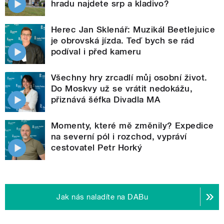
hradu najdete srp a kladivo?
Herec Jan Sklenář: Muzikál Beetlejuice
je obrovská jízda. Teď bych se rád
podíval i před kameru
Všechny hry zrcadlí můj osobní život.
Do Moskvy už se vrátit nedokážu,
přiznává šéfka Divadla MA
Momenty, které mě změnily? Expedice
na severní pól i rozchod, vypráví
cestovatel Petr Horký
Jak nás naladíte na DABu