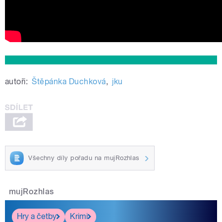
autoři:
Štěpánka Duchková
,
jku
Všechny díly pořadu na mujRozhlas
mujRozhlas
Hry a četby
Krimi