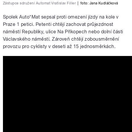
Zástupce sdružení Automat Vratislav Filler
|
foto:
Jana Kudláčková
Spolek Auto*Mat sepsal proti omezení jízdy na kole v
Praze 1 petici. Petenti chtějí zachovat průjezdnost
náměstí Republiky, ulice Na Příkopech nebo dolní části
Václavského náměstí. Zároveň chtějí zobousměrnění
provozu pro cyklisty v deseti až 15 jednosměrkách.