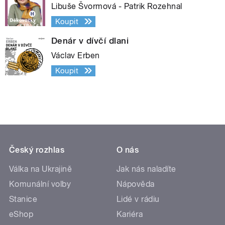
Libuše Švormová - Patrik Rozehnal
Koupit
Denár v dívčí dlani
Václav Erben
Koupit
Český rozhlas
O nás
Válka na Ukrajině
Jak nás naladíte
Komunální volby
Nápověda
Stanice
Lidé v rádiu
eShop
Kariéra