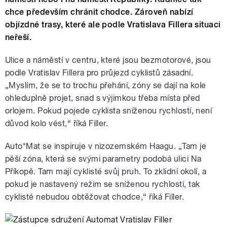
chce především chránit chodce. Zároveň nabízí
objízdné trasy, které ale podle Vratislava Fillera situaci
neřeší.
Ulice a náměstí v centru, které jsou bezmotorové, jsou
podle Vratislav Fillera pro průjezd cyklistů zásadní.
„Myslím, že se to trochu přehání, zóny se dají na kole
ohleduplně projet, snad s výjimkou třeba místa před
orlojem. Pokud pojede cyklista sníženou rychlostí, není
důvod kolo vést,“ říká Filler.
Auto*Mat se inspiruje v nizozemském Haagu. „Tam je
pěší zóna, která se svými parametry podobá ulici Na
Příkopě. Tam mají cyklisté svůj pruh. To zklidní okolí, a
pokud je nastavený režim se sníženou rychlostí, tak
cyklisté nebudou obtěžovat chodce,“ říká Filler.