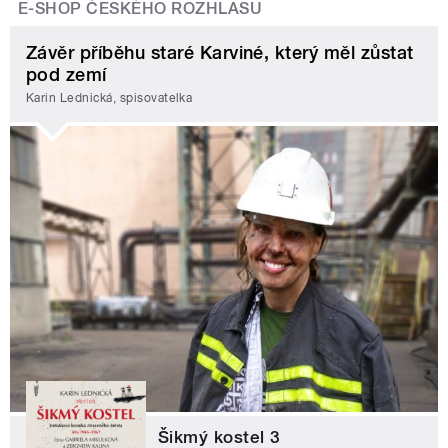
E-SHOP ČESKÉHO ROZHLASU
Závěr příběhu staré Karviné, který měl zůstat
pod zemí
Karin Lednická, spisovatelka
Šikmý kostel 3