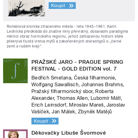
Koupit
Románová kronika ztraceného města - léta 1945–1961. Karin
Lednická předkládá do značné míry převratný, dosavadní paradigma
měnící obraz hornického regionu, jehož zahlazenou historii stále
překrývá tlustá vrstva mýtů a zakořeněných stereotypů o „černé
zemi a rudém kraji“.
PRAŽSKÉ JARO - PRAGUE SPRING
FESTIVAL - GOLD EDITION vol. 7
Bedřich Smetana, Česká filharmonie,
Wolfgang Sawallisch, Johannes Brahms,
Pražský filharmonický sbor, Roberta
Alexander, Thomas Allen, Lubomír Mátl,
Erich Leinsdorf, Miroslav Mareš, Jaroslav
Vašíček, Jan Málek, Zbyněk Matějů
Koupit
Děkovačky Libuše Švormové