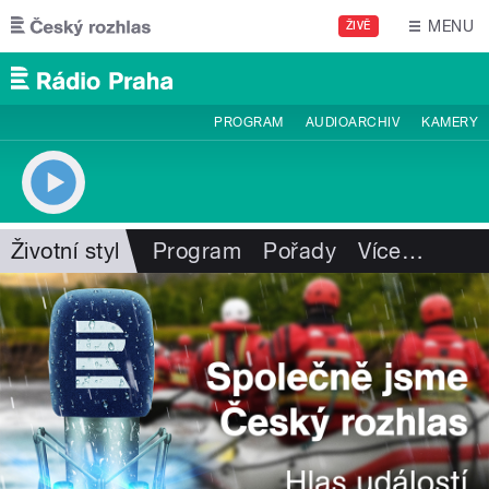
Přejít k hlavnímu obsahu
MENU
ŽIVĚ
PROGRAM
AUDIOARCHIV
KAMERY
Životní styl
Program
Pořady
Více
…