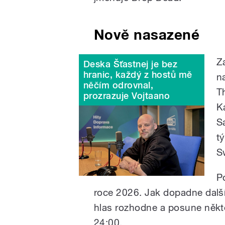
Nově nasazené
Z
Deska Šťastnej je bez
hranic, každý z hostů mě
n
něčím odrovnal,
T
prozrazuje Vojtaano
K
S
t
S
P
roce 2026. Jak dopadne další 
hlas rozhodne a posune někte
24:00.