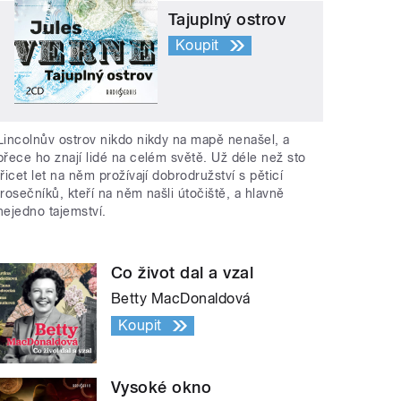
Tajuplný ostrov
Koupit
Lincolnův ostrov nikdo nikdy na mapě nenašel, a
přece ho znají lidé na celém světě. Už déle než sto
třicet let na něm prožívají dobrodružství s pěticí
trosečníků, kteří na něm našli útočiště, a hlavně
nejedno tajemství.
Co život dal a vzal
Betty MacDonaldová
Koupit
Vysoké okno