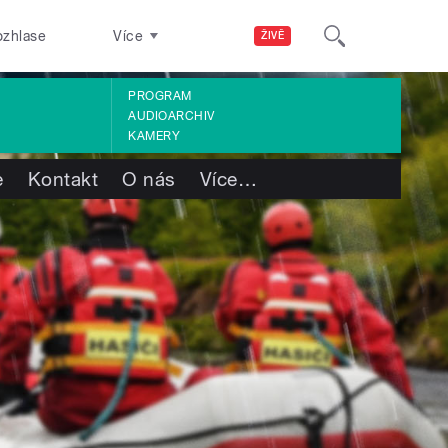
ozhlase
Více
ŽIVĚ
PROGRAM
AUDIOARCHIV
KAMERY
e
Kontakt
O nás
Více
…