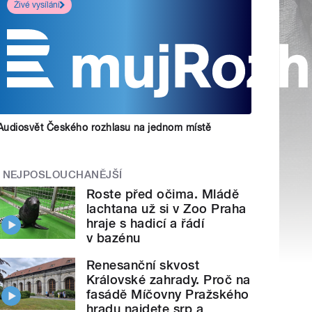
Živé vysílání
Audiosvět Českého rozhlasu na jednom místě
NEJPOSLOUCHANĚJŠÍ
Roste před očima. Mládě
lachtana už si v Zoo Praha
hraje s hadicí a řádí
v bazénu
Renesanční skvost
Královské zahrady. Proč na
fasádě Míčovny Pražského
hradu najdete srp a