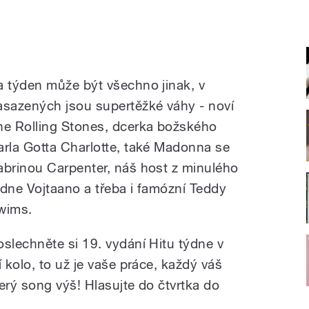
a týden může být všechno jinak, v
asazených jsou supertěžké váhy - noví
he Rolling Stones, dcerka božského
arla Gotta Charlotte, také Madonna se
abrinou Carpenter, náš host z minulého
ýdne Vojtaano a třeba i famózní Teddy
wims.
oslechněte si 19. vydání Hitu týdne v
kolo, to už je vaše práce, každý váš
rý song výš! Hlasujte do čtvrtka do