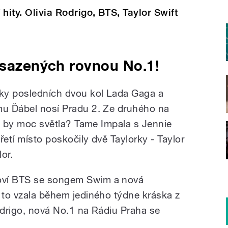
 hity. Olivia Rodrigo, BTS, Taylor Swift
asazených rovnou No.1!
zky posledních dvou kol Lada Gaga a
mu Ďábel nosí Pradu 2. Ze druhého na
 že by moc světla? Tame Impala s Jennie
řetí místo poskočily dvě Taylorky - Taylor
lor.
oví BTS se songem Swim a nová
l to vzala během jediného týdne kráska z
odrigo, nová No.1 na Rádiu Praha se