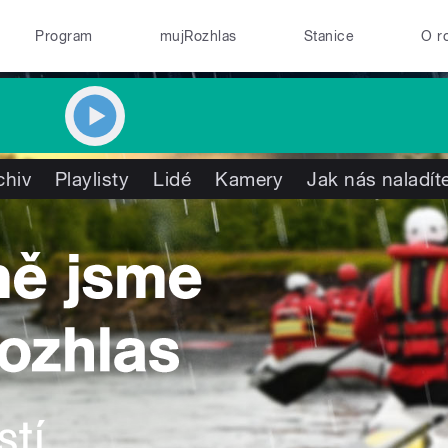
Program
mujRozhlas
Stanice
O r
chiv
Playlisty
Lidé
Kamery
Jak nás naladít