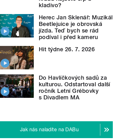
kladivo?
Herec Jan Sklenář: Muzikál
Beetlejuice je obrovská
jízda. Teď bych se rád
podíval i před kameru
Hit týdne 26. 7. 2026
Do Havlíčkových sadů za
kulturou. Odstartoval další
ročník Letní Grébovky
s Divadlem MA
Jak nás naladíte na DABu