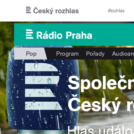
Přejít k hlavnímu obsahu
iRozhlas
Pop
Program
Pořady
Audioar