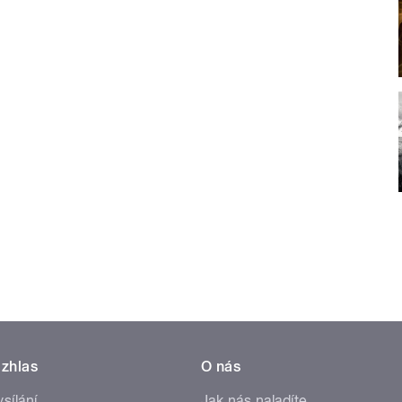
zhlas
O nás
ysílání
Jak nás naladíte