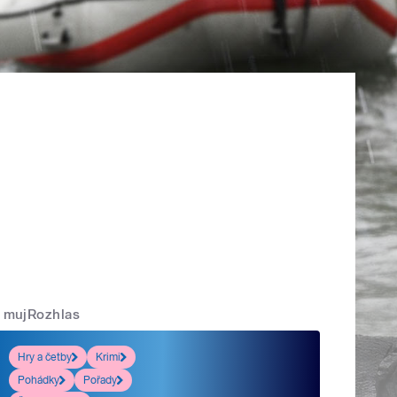
mujRozhlas
Hry a četby
Krimi
Pohádky
Pořady