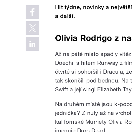
Hit týdne, novinky a největší
a další.
Olivia Rodrigo z n
Až na páté místo spadly vítě
Doechii s hitem Runway z fil
čtvrté si pohoršil i Dracula,
tak skončili pod bednou. Na t
Swift a její singl Elizabeth Tay
Na druhém místě jsou k-pop
jednička? Z nuly až na vrcho
kalifornské Murriety Olivia R
jmenuje Drop Dead.