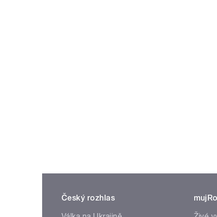
Český rozhlas
mujRo
Válka na Ukrajině
Živé v