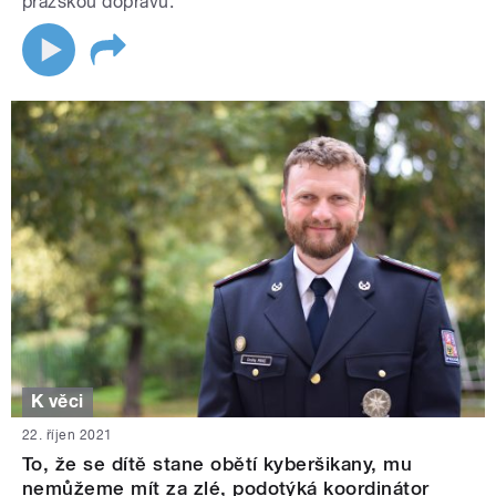
pražskou dopravu.
K věci
22. říjen 2021
To, že se dítě stane obětí kyberšikany, mu
nemůžeme mít za zlé, podotýká koordinátor