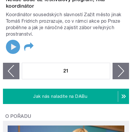
koordinátor
Koordinátor sousedských slavností Zažít město jinak
Tomáš Fridrich prozrazuje, co v rámci akce po Praze
proběhne a jak je náročné zajistit zábor veřejných
prostranství.
STRÁNKY
21
n
zí
Jak nás naladíte na DABu
O POŘADU