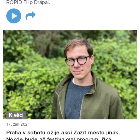
ROPID Filip Drápal.
K věci
17. září 2021
Praha v sobotu ožije akcí Zažít město jinak.
Někde bude až festivalový program, říká