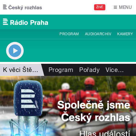
Přejít k hlavnímu obsahu
MENU
ŽIVĚ
PROGRAM
AUDIOARCHIV
KAMERY
K věci Štěpánky Duchkové
Program
Pořady
Více
…