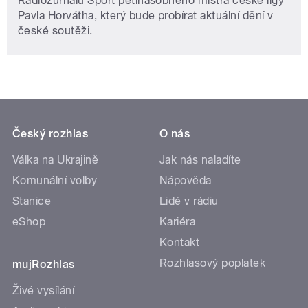
Radiožurnálu Sport pětinásobného mistra české ligy
Pavla Horvátha, který bude probírat aktuální dění v
české soutěži.
Český rozhlas
O nás
Válka na Ukrajině
Jak nás naladíte
Komunální volby
Nápověda
Stanice
Lidé v rádiu
eShop
Kariéra
Kontakt
Rozhlasový poplatek
mujRozhlas
Živé vysílání