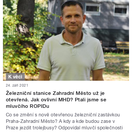
K věci
24. září 2021
Železniční stanice Zahradní Město už je
otevřená. Jak ovlivní MHD? Ptali jsme se
mluvčího ROPIDu
Co se změní s nově otevřenou železniční zastávkou
Praha-Zahradní Město? A kdy a kde budou zase v
Praze jezdit trolejbusy? Odpovídal mluvčí společnosti