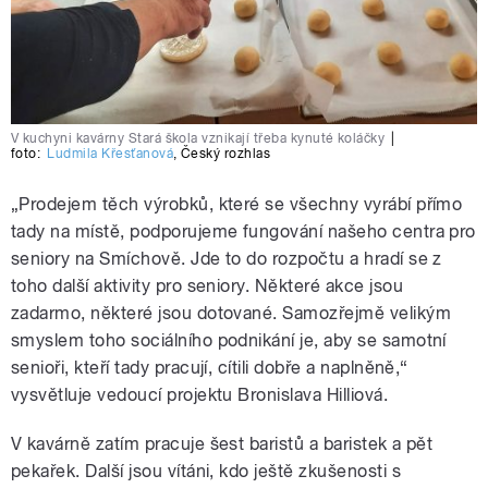
V kuchyni kavárny Stará škola vznikají třeba kynuté koláčky
|
foto:
Ludmila Křesťanová
,
Český rozhlas
„Prodejem těch výrobků, které se všechny vyrábí přímo
tady na místě, podporujeme fungování našeho centra pro
seniory na Smíchově. Jde to do rozpočtu a hradí se z
toho další aktivity pro seniory. Některé akce jsou
zadarmo, některé jsou dotované. Samozřejmě velikým
smyslem toho sociálního podnikání je, aby se samotní
senioři, kteří tady pracují, cítili dobře a naplněně,“
vysvětluje vedoucí projektu Bronislava Hilliová.
V kavárně zatím pracuje šest baristů a baristek a pět
pekařek. Další jsou vítáni, kdo ještě zkušenosti s