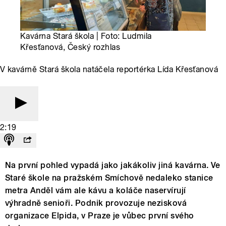
Kavárna Stará škola | Foto: Ludmila
Křesťanová, Český rozhlas
V kavárně Stará škola natáčela reportérka Lída Křesťanová
2:19
Na první pohled vypadá jako jakákoliv jiná kavárna. Ve
Staré škole na pražském Smíchově nedaleko stanice
metra Anděl vám ale kávu a koláče naservírují
výhradně senioři. Podnik provozuje nezisková
organizace Elpida, v Praze je vůbec první svého