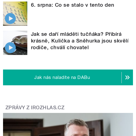
6. srpna: Co se stalo v tento den
Jak se daří mláděti tučňáka? Přibírá
krásně, Kulička a Sněhurka jsou skvělí
rodiče, chválí chovatel
Jak nás naladíte na DABu
ZPRÁVY Z IROZHLAS.CZ