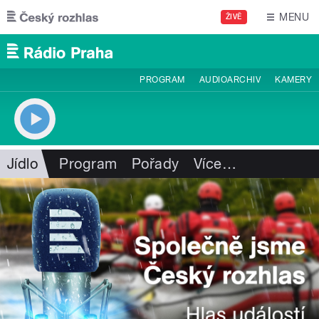
Přejít k hlavnímu obsahu
MENU
ŽIVĚ
PROGRAM
AUDIOARCHIV
KAMERY
Jídlo
Program
Pořady
Více
…