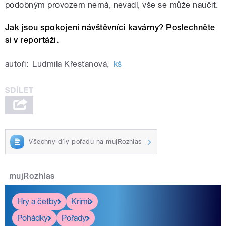
podobným provozem nemá, nevadí, vše se může naučit.
Jak jsou spokojeni návštěvníci kavárny? Poslechněte
si v reportáži.
autoři:
Ludmila Křesťanová
,
kš
Všechny díly pořadu na mujRozhlas
mujRozhlas
Hry a četby
Krimi
Pohádky
Pořady