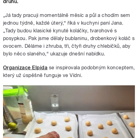
druhu.
„Já tady pracuji momentálně měsíc a půl a chodím sem
jednou týdně, každé úterý,“ říká v kuchyni paní Jana.
„Tady budou klasické kynuté koláčky, tvarohové s
posypkou. Pak jsme dělaly bublaninu, drobenkový koláč s
ovocem. Děláme i zhruba, tři, čtyři druhy chlebíčků, aby
bylo něco slaného,“ ukazuje dnešní nabídku.
Organizace Elpida
se inspirovala podobným konceptem,
který už úspěšně funguje ve Vídni.