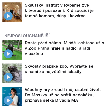
Skautský institut v Rybárně zve
k tvorbě i posezení. K dispozici je
temná komora, dílny i kavárna
NEJPOSLOUCHANĚJŠÍ
Roste před očima. Mládě lachtana už si
v Zoo Praha hraje s hadicí a řádí
v bazénu
Skvosty pražské zoo. Vypravte se
s námi za největšími lákadly
Všechny hry zrcadlí můj osobní život.
Do Moskvy už se vrátit nedokážu,
přiznává šéfka Divadla MA