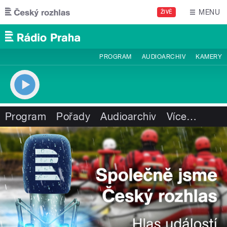
Přejít k hlavnímu obsahu
MENU
ŽIVĚ
PROGRAM
AUDIOARCHIV
KAMERY
Program
Pořady
Audioarchiv
Více
…