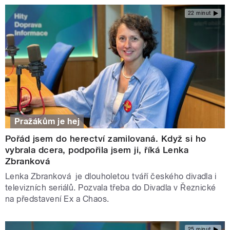
22 minut
Pražákům je hej
Pořád jsem do herectví zamilovaná. Když si ho
vybrala dcera, podpořila jsem ji, říká Lenka
Zbranková
Lenka Zbranková je dlouholetou tváří českého divadla i
televizních seriálů. Pozvala třeba do Divadla v Řeznické
na představení Ex a Chaos.
25 minut