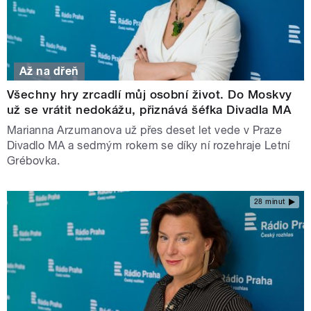
Až na dřeň
Všechny hry zrcadlí můj osobní život. Do Moskvy
už se vrátit nedokážu, přiznává šéfka Divadla MA
Marianna Arzumanova už přes deset let vede v Praze
Divadlo MA a sedmým rokem se díky ní rozehraje Letní
Grébovka.
28 minut