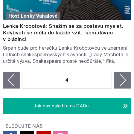
Host Lenky Vahalové
Lenka Krobotová: Snažím se za postavu myslet.
Kdybych se měla do každé vžít, jsem dávno
v blázinci
Srpen bude pro herečku Lenku Krobotovou ve znamení
Letních shakespearovských slavností. „Lady Macbeth je
určitě výzva. Shakespeara prostě neočůráte,“ říká.
STRÁNKY
4
n
zí
Jak nás naladíte na DABu
SLEDUJTE NÁS