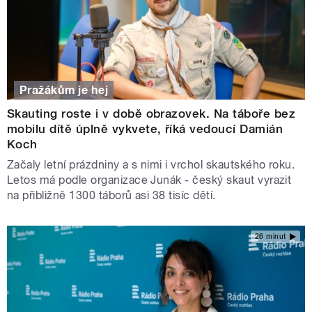
Pražákům je hej
Skauting roste i v době obrazovek. Na táboře bez
mobilu dítě úplně vykvete, říká vedoucí Damián
Koch
Začaly letní prázdniny a s nimi i vrchol skautského roku.
Letos má podle organizace Junák - český skaut vyrazit
na přibližně 1300 táborů asi 38 tisíc dětí.
26 minut