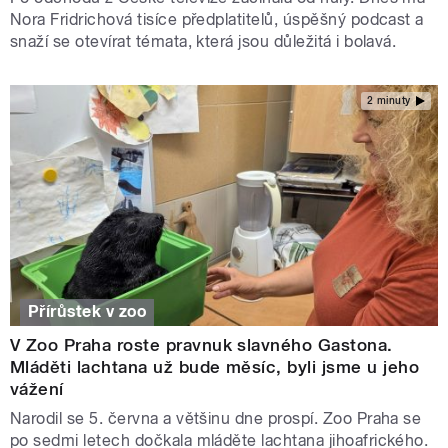
Nora Fridrichová tisíce předplatitelů, úspěšný podcast a
snaží se otevírat témata, která jsou důležitá i bolavá.
2 minuty
Přírůstek v zoo
V Zoo Praha roste pravnuk slavného Gastona.
Mláděti lachtana už bude měsíc, byli jsme u jeho
vážení
Narodil se 5. června a většinu dne prospí. Zoo Praha se
po sedmi letech dočkala mláděte lachtana jihoafrického.