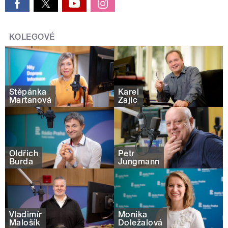
KOLEGOVÉ
Štěpánka
Karel
Martanová
Zajíc
Oldřich
Petr
Burda
Jungmann
Vladimír
Monika
Malošík
Doležalová