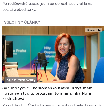
Po rodičovské pauze jsem se do rozhlasu vrátila na
pozici webeditorky.
VŠECHNY ČLÁNKY
24 minut
Silné rozhovory
Syn Monyové i narkomanka Katka. Když mám
hosta ve studiu, prožívám to s ním, říká Nora
Fridrichová
Po odchodu z České televize začínala od nuly. Dnes má