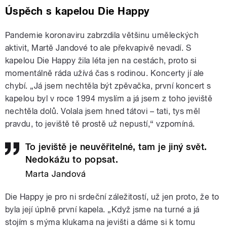
Úspěch s kapelou Die Happy
Pandemie koronaviru zabrzdila většinu uměleckých
aktivit, Martě Jandové to ale překvapivě nevadí. S
kapelou Die Happy žila léta jen na cestách, proto si
momentálně ráda užívá čas s rodinou. Koncerty jí ale
chybí. „Já jsem nechtěla být zpěvačka, první koncert s
kapelou byl v roce 1994 myslím a já jsem z toho jeviště
nechtěla dolů. Volala jsem hned tátovi – tati, tys měl
pravdu, to jeviště tě prostě už nepustí,“ vzpomíná.
To jeviště je neuvěřitelné, tam je jiný svět.
Nedokážu to popsat.
Marta Jandová
Die Happy je pro ni srdeční záležitostí, už jen proto, že to
byla její úplně první kapela. „Když jsme na turné a já
stojím s mýma klukama na jevišti a dáme si k tomu