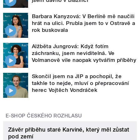
jsem dávno v blázinci
Barbara Kanyzová: V Berlíně mě naučili
hrát na ulici. Prubla jsem to v Ostravě a
rok buskovala
Alžběta Jungrová: Když fotím
záchranku, jsem neviditelná. Ve
Volmanově vile naopak vytvářím příběhy
Skončil jsem na JIP a pochopil, že
takhle to nejde, mluví o přepracování
herec Vojtěch Vondráček
E-SHOP ČESKÉHO ROZHLASU
Závěr příběhu staré Karviné, který měl zůstat
pod zemí