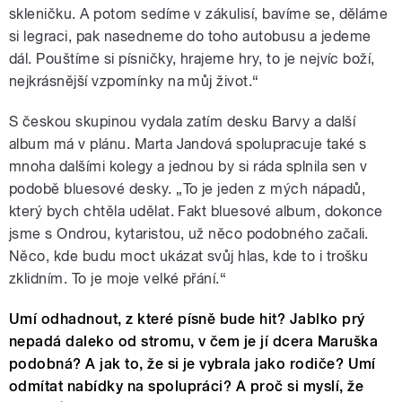
skleničku. A potom sedíme v zákulisí, bavíme se, děláme
si legraci, pak nasedneme do toho autobusu a jedeme
dál. Pouštíme si písničky, hrajeme hry, to je nejvíc boží,
nejkrásnější vzpomínky na můj život.“
S českou skupinou vydala zatím desku Barvy a další
album má v plánu. Marta Jandová spolupracuje také s
mnoha dalšími kolegy a jednou by si ráda splnila sen v
podobě bluesové desky. „To je jeden z mých nápadů,
který bych chtěla udělat. Fakt bluesové album, dokonce
jsme s Ondrou, kytaristou, už něco podobného začali.
Něco, kde budu moct ukázat svůj hlas, kde to i trošku
zklidním. To je moje velké přání.“
Umí odhadnout, z které písně bude hit? Jablko prý
nepadá daleko od stromu, v čem je jí dcera Maruška
podobná? A jak to, že si je vybrala jako rodiče? Umí
odmítat nabídky na spolupráci? A proč si myslí, že