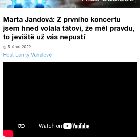
Marta Jandová: Z prvního koncertu
jsem hned volala tátovi, že měl pravdu,
to jeviště už vás nepustí
5. únor 2022
Host Lenky Vahalové