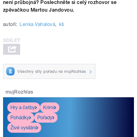
není průbojná? Poslechněte si celý rozhovor se
zpěvačkou Martou Jandovou.
autoři:
Lenka Vahalová
,
kš
Všechny díly pořadu na mujRozhlas
mujRozhlas
Hry a četby
Krimi
Pohádky
Pořady
Živé vysílání