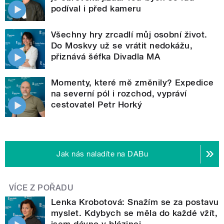
podíval i před kameru
Všechny hry zrcadlí můj osobní život.
Do Moskvy už se vrátit nedokážu,
přiznává šéfka Divadla MA
Momenty, které mě změnily? Expedice
na severní pól i rozchod, vypráví
cestovatel Petr Horký
Jak nás naladíte na DABu
VÍCE Z POŘADU
Lenka Krobotová: Snažím se za postavu
myslet. Kdybych se měla do každé vžít,