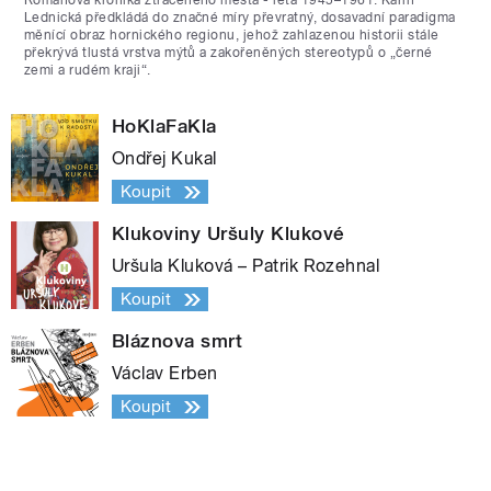
Románová kronika ztraceného města - léta 1945–1961. Karin
Lednická předkládá do značné míry převratný, dosavadní paradigma
měnící obraz hornického regionu, jehož zahlazenou historii stále
překrývá tlustá vrstva mýtů a zakořeněných stereotypů o „černé
zemi a rudém kraji“.
HoKlaFaKla
Ondřej Kukal
Koupit
Klukoviny Uršuly Klukové
Uršula Kluková – Patrik Rozehnal
Koupit
Bláznova smrt
Václav Erben
Koupit