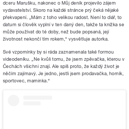
dceru Marušku, nakonec o Můj deník projevilo zájem
vydavatelství. Skoro na každé stránce prý čeká nějaké
překvapení. „Mám z toho velikou radost. Není to diář, to
datum si člověk vyplní v ten daný den, takže ta knížka se
může používat do té doby, než bude popsaná, její
životnost nekončí tím rokem,“ vysvětluje autorka.
Své vzpomínky by si ráda zaznamenala také formou
videodeníku. „Ne kvůli tomu, že jsem zpěvačka, kterou v
Čechách všichni znají. Ale spíš proto, že každý život je
něčím zajímavý. Je jedno, jestli jsem prodavačka, horník,
sportovec, maminka.“