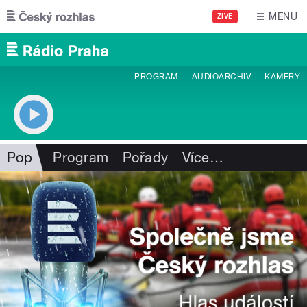
Přejít k hlavnímu obsahu
MENU
ŽIVĚ
PROGRAM
AUDIOARCHIV
KAMERY
Pop
Program
Pořady
Více
…