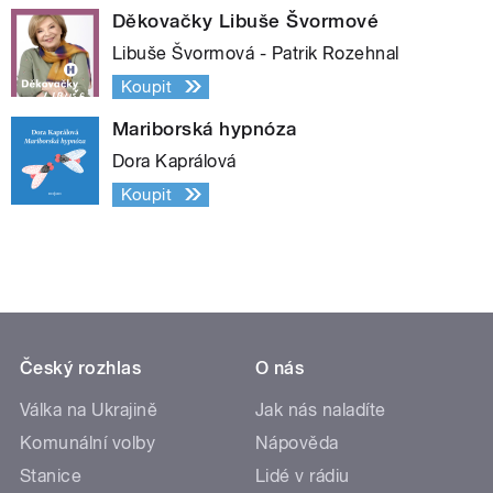
Děkovačky Libuše Švormové
Libuše Švormová - Patrik Rozehnal
Koupit
Mariborská hypnóza
Dora Kaprálová
Koupit
Český rozhlas
O nás
Válka na Ukrajině
Jak nás naladíte
Komunální volby
Nápověda
Stanice
Lidé v rádiu