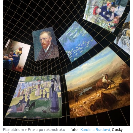
Planetárium v Praze po rekonstrukci
|
foto:
Karolína Burdová
,
Český