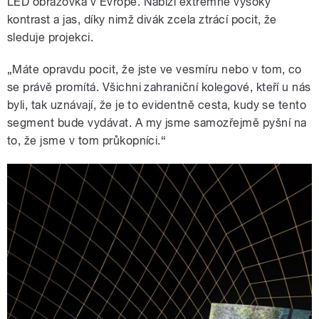
LED obrazovka v Evropě. Nabízí extrémně vysoký
kontrast a jas, díky nimž divák zcela ztrácí pocit, že
sleduje projekci.
„Máte opravdu pocit, že jste ve vesmíru nebo v tom, co
se právě promítá. Všichni zahraniční kolegové, kteří u nás
byli, tak uznávají, že je to evidentně cesta, kudy se tento
segment bude vydávat. A my jsme samozřejmě pyšní na
to, že jsme v tom průkopníci.“