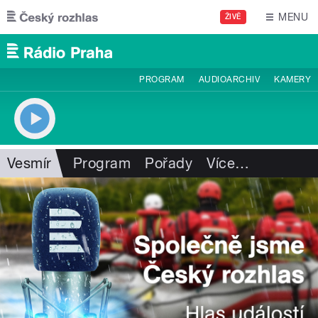
Přejít k hlavnímu obsahu
MENU
ŽIVĚ
PROGRAM
AUDIOARCHIV
KAMERY
Vesmír
Program
Pořady
Více
…