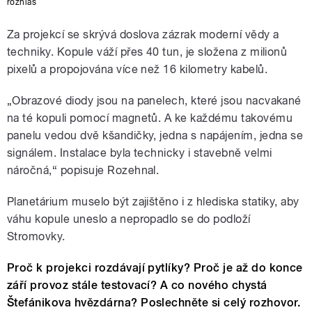
rozhlas
Za projekcí se skrývá doslova zázrak moderní vědy a
techniky. Kopule váží přes 40 tun, je složena z milionů
pixelů a propojována více než 16 kilometry kabelů.
„Obrazové diody jsou na panelech, které jsou nacvakané
na té kopuli pomocí magnetů. A ke každému takovému
panelu vedou dvě kšandičky, jedna s napájením, jedna se
signálem. Instalace byla technicky i stavebně velmi
náročná,“ popisuje Rozehnal.
Planetárium muselo být zajištěno i z hlediska statiky, aby
váhu kopule uneslo a nepropadlo se do podloží
Stromovky.
Proč k projekci rozdávají pytlíky? Proč je až do konce
září provoz stále testovací? A co nového chystá
Štefánikova hvězdárna? Poslechněte si celý rozhovor.