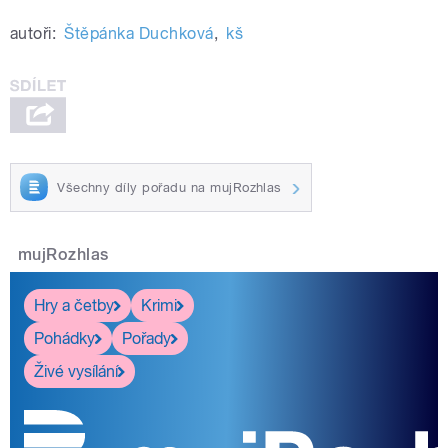
autoři:
Štěpánka Duchková
,
kš
Všechny díly pořadu na mujRozhlas
mujRozhlas
Hry a četby
Krimi
Pohádky
Pořady
Živé vysílání