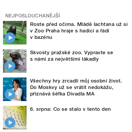
NEJPOSLOUCHANĚJŠÍ
Roste před očima. Mládě lachtana už si
v Zoo Praha hraje s hadicí a řádí
v bazénu
Skvosty pražské zoo. Vypravte se
s námi za největšími lákadly
Všechny hry zrcadlí můj osobní život.
Do Moskvy už se vrátit nedokážu,
přiznává šéfka Divadla MA
6. srpna: Co se stalo v tento den