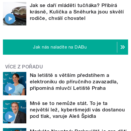
Jak se daří mláděti tučňáka? Přibírá
krásně, Kulička a Sněhurka jsou skvělí
rodiče, chválí chovatel
Jak nás naladíte na DABu
VÍCE Z POŘADU
Na letiště s větším předstihem a
elektroniku do příručního zavazadla,
připomíná mluvčí Letiště Praha
Mně se to nemůže stát. To je ta
největší lež, kyberšmejdi vás dostanou
pod tlak, varuje Aleš Špidla