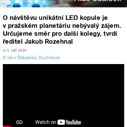
O návštěvu unikátní LED kopule je
v pražském planetáriu nebývalý zájem.
Určujeme směr pro další kolegy, tvrdí
ředitel Jakub Rozehnal
5. září 2025
K věci Štěpánky Duchkové