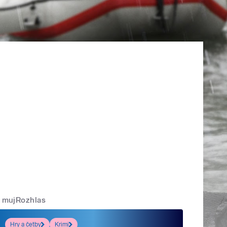
mujRozhlas
Hry a četby
Krimi