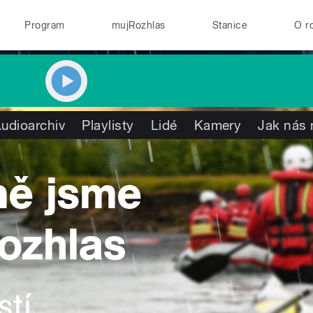
Program
mujRozhlas
Stanice
O r
udioarchiv
Playlisty
Lidé
Kamery
Jak nás 