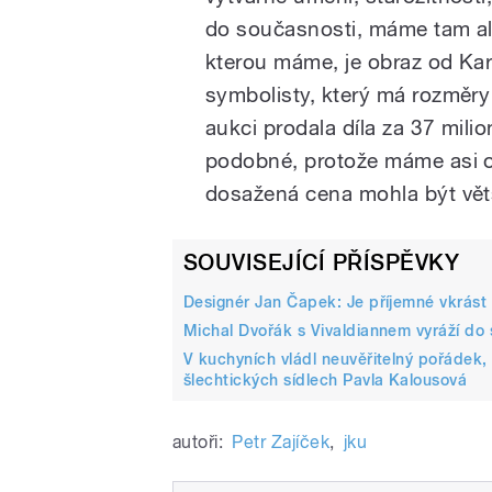
do současnosti, máme tam ale 
kterou máme, je obraz od Ka
symbolisty, který má rozměry
aukci prodala díla za 37 mili
podobné, protože máme asi o 
dosažená cena mohla být větš
SOUVISEJÍCÍ PŘÍSPĚVKY
Designér Jan Čapek: Je příjemné vkrást s
Michal Dvořák s Vivaldiannem vyráží do 
V kuchyních vládl neuvěřitelný pořádek, 
šlechtických sídlech Pavla Kalousová
autoři:
Petr Zajíček
,
jku