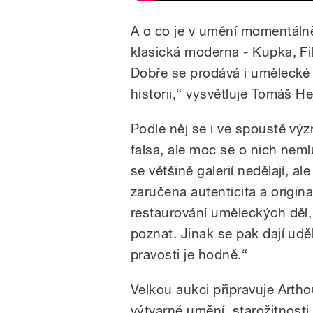
A o co je v umění momentálně
klasická moderna - Kupka, Fil
Dobře se prodává i umělecké
historii,“ vysvětluje Tomáš H
Podle něj se i ve spoustě vý
falsa, ale moc se o nich nem
se většině galerií nedělají, a
zaručena autenticita a original
restaurování uměleckých děl,
poznat. Jinak se pak dají udě
pravosti je hodně.“
Velkou aukci připravuje Art
výtvarné umění, starožitnost