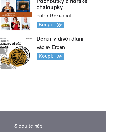
Pochoutky z horské
chaloupky
Patrik Rozehnal
Koupit
Denár v dívčí dlani
Václav Erben
Koupit
Sledujte nás