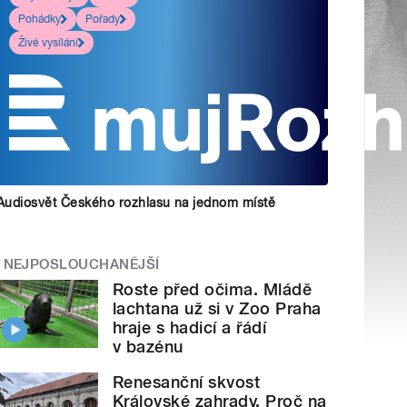
Pohádky
Pořady
Živé vysílání
Audiosvět Českého rozhlasu na jednom místě
NEJPOSLOUCHANĚJŠÍ
Roste před očima. Mládě
lachtana už si v Zoo Praha
hraje s hadicí a řádí
v bazénu
Renesanční skvost
Královské zahrady. Proč na