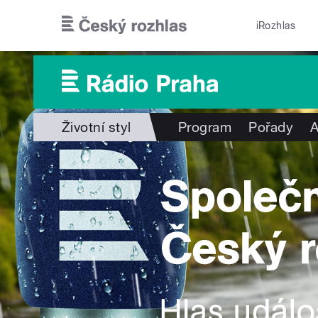
Přejít k hlavnímu obsahu
iRozhlas
Životní styl
Program
Pořady
A