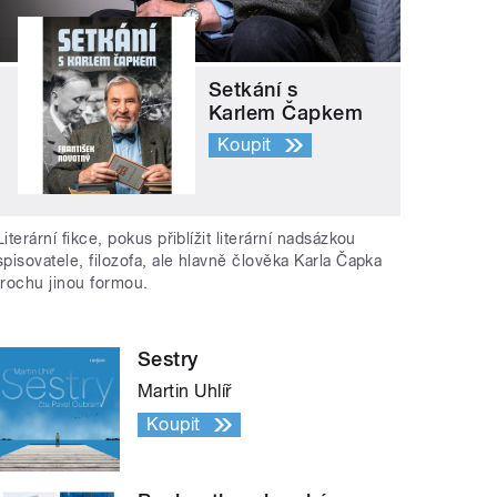
Setkání s
Karlem Čapkem
Koupit
Literární fikce, pokus přiblížit literární nadsázkou
spisovatele, filozofa, ale hlavně člověka Karla Čapka
trochu jinou formou.
Sestry
Martin Uhlíř
Koupit