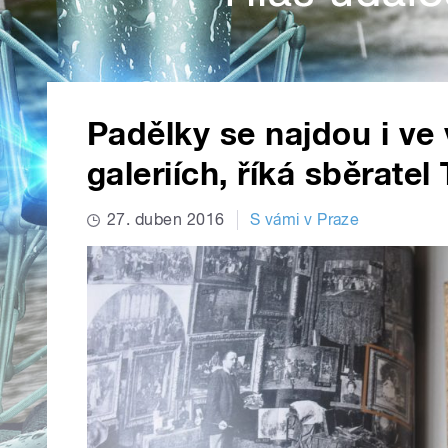
Padělky se najdou i v
galeriích, říká sběrat
27. duben 2016
S vámi v Praze