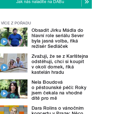
Jak nás naladíte na DABu
VÍCE Z POŘADU
Obsadit Jirku Mádla do
hlavní role seriálu Sever
byla jasná volba, říká
režisér Sedláček
Zvažuji, že se z Karlštejna
odstěhuji, chci si koupit
v okolí domek, říká
kastelán hradu
Nela Boudová
o pěstounské péči: Roky
jsem čekala na vhodné
dítě pro mě
Dara Rolins o vánočním
koncertu v Praze: Něco