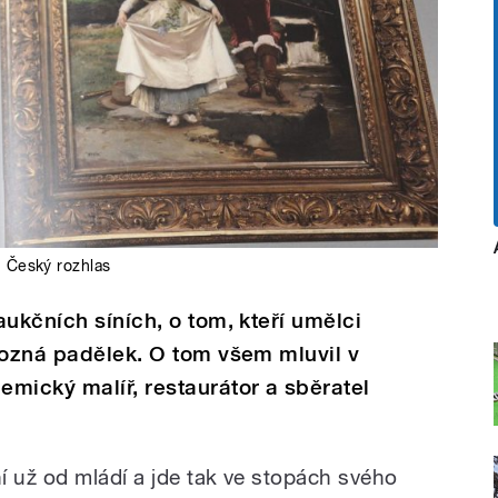
,
Český rozhlas
ukčních síních, o tom, kteří umělci
pozná padělek. O tom všem mluvil v
mický malíř, restaurátor a sběratel
 už od mládí a jde tak ve stopách svého