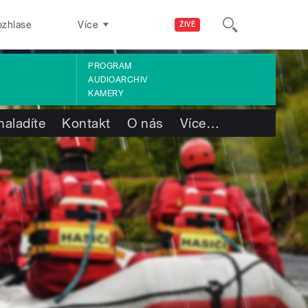
ozhlase
Více
ŽIVĚ
PROGRAM
AUDIOARCHIV
KAMERY
naladíte
Kontakt
O nás
Více
…