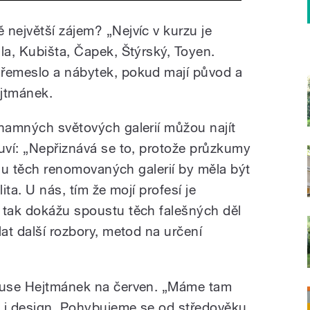
 největší zájem? „Nejvíc v kurzu je
la, Kubišta, Čapek, Štýrský, Toyen.
 řemeslo a nábytek, pokud mají původ a
ejtmánek.
znamných světových galerií můžou najít
luví: „Nepřiznává se to, protože průzkumy
le u těch renomovaných galerií by měla být
ita. U nás, tím že mojí profesí je
 tak dokážu spoustu těch falešných děl
lat další rozbory, metod na určení
house Hejtmánek na červen. „Máme tam
i, i design. Pohybujeme se od středověku