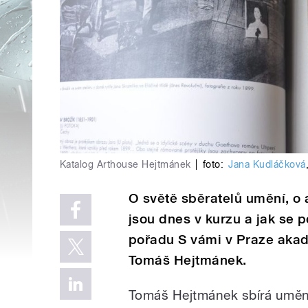
Katalog Arthouse Hejtmánek
|
foto:
Jana Kudláčková
O světě sběratelů umění, o a
jsou dnes v kurzu a jak se 
pořadu S vámi v Praze akade
Tomáš Hejtmánek.
Tomáš Hejtmánek sbírá umění