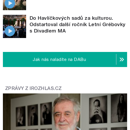
Do Havlíčkových sadů za kulturou.
Odstartoval další ročník Letní Grébovky
s Divadlem MA
Jak nás naladíte na DABu
ZPRÁVY Z IROZHLAS.CZ