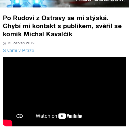
Po Rudovi z Ostravy se mi stýská.
Chybí mi kontakt s publikem, svěřil se
komik Michal Kavalčík
15. červen 2019
S vámi v Praze