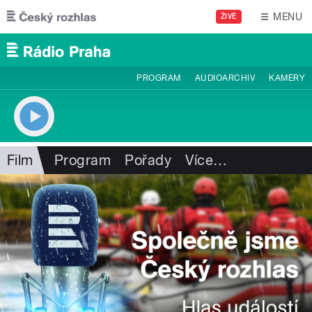
Přejít k hlavnímu obsahu
MENU
ŽIVĚ
PROGRAM
AUDIOARCHIV
KAMERY
Film
Program
Pořady
Více
…