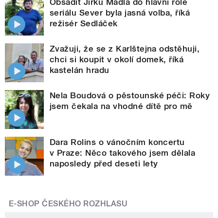
Obsadit Jirku Mádla do hlavní role
seriálu Sever byla jasná volba, říká
režisér Sedláček
Zvažuji, že se z Karlštejna odstěhuji,
chci si koupit v okolí domek, říká
kastelán hradu
Nela Boudová o pěstounské péči: Roky
jsem čekala na vhodné dítě pro mě
Dara Rolins o vánočním koncertu
v Praze: Něco takového jsem dělala
naposledy před deseti lety
E-SHOP ČESKÉHO ROZHLASU