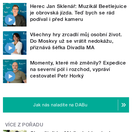
Herec Jan Sklenář: Muzikál Beetlejuice
je obrovská jízda. Teď bych se rád
podíval i před kameru
Všechny hry zrcadlí můj osobní život.
Do Moskvy už se vrátit nedokážu,
přiznává šéfka Divadla MA
Momenty, které mě změnily? Expedice
na severní pól i rozchod, vypráví
cestovatel Petr Horký
Jak nás naladíte na DABu
VÍCE Z POŘADU