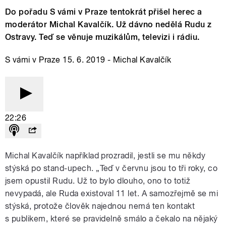
Do pořadu S vámi v Praze tentokrát přišel herec a
moderátor Michal Kavalčík. Už dávno nedělá Rudu z
Ostravy. Teď se věnuje muzikálům, televizi i rádiu.
S vámi v Praze 15. 6. 2019 - Michal Kavalčík
22:26
Michal Kavalčík například prozradil, jestli se mu někdy
stýská po stand-upech. „Teď v červnu jsou to tři roky, co
jsem opustil Rudu. Už to bylo dlouho, ono to totiž
nevypadá, ale Ruda existoval 11 let. A samozřejmě se mi
stýská, protože člověk najednou nemá ten kontakt
s publikem, které se pravidelně smálo a čekalo na nějaký