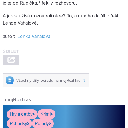
joke od Rudíčka,“ řekl v rozhovoru.
A jak si užívá novou roli otce? To, a mnoho dalšího řekl
Lence Vahalové.
autor:
Lenka Vahalová
Všechny díly pořadu na mujRozhlas
mujRozhlas
Hry a četby
Krimi
Pohádky
Pořady