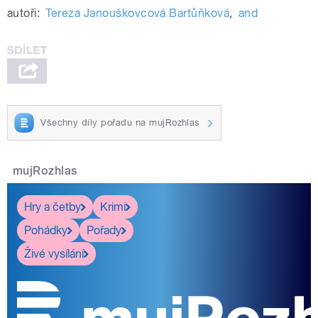
autoři:
Tereza Janouškovcová Bartůňková
,
and
Všechny díly pořadu na mujRozhlas
mujRozhlas
Hry a četby
Krimi
Pohádky
Pořady
Živé vysílání