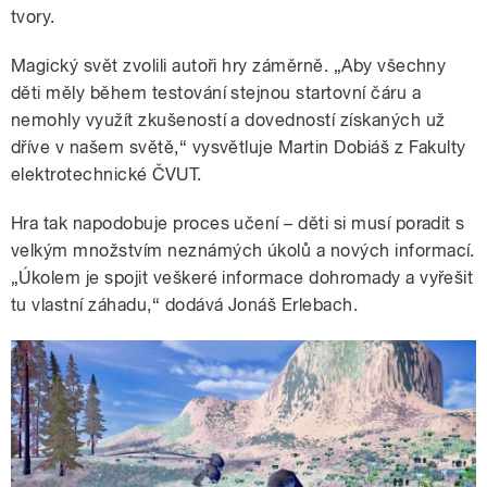
tvory.
Magický svět zvolili autoři hry záměrně.
„A
by všechny
děti měly během testování stejnou startovní čáru a
nemohly využít zkušeností a dovedností získaných už
dříve v našem světě,
“
vysvětluje Martin Dobiáš z Fakulty
elektrotechnické ČVUT.
Hra tak napodobuje proces učení – děti si musí poradit s
velkým množstvím neznámých úkolů a nových informací.
„Úkolem je spojit veškeré informace dohromady a vyřešit
tu vlastní záhadu,“ dodává Jonáš Erlebach.