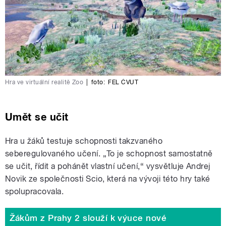
Hra ve virtuální realitě Zoo
|
foto:
FEL ČVUT
Umět se učit
Hra u žáků testuje schopnosti takzvaného
seberegulovaného učení.
„To je schopnost samostatně
se učit, řídit a pohánět vlastní učení,“ vysvětluje Andrej
Novik ze společnosti Scio, která na vývoji této hry také
spolupracovala.
Žákům z Prahy 2 slouží k výuce nové