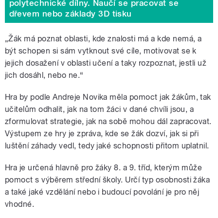
polytechnické dílny. Naučí se pracovat se
dřevem nebo základy 3D tisku
„Žák má poznat oblasti, kde znalosti má a kde nemá, a
být schopen si sám vytknout své cíle, motivovat se k
jejich dosažení v oblasti učení a taky rozpoznat, jestli už
jich dosáhl, nebo ne.“
Hra by podle Andreje Novika měla pomoct jak žákům, tak
učitelům odhalit, jak na tom žáci v dané chvíli jsou, a
zformulovat strategie, jak na sobě mohou dál zapracovat.
Výstupem ze hry je zpráva, kde se žák dozví, jak si při
luštění záhady vedl, tedy jaké schopnosti přitom uplatnil.
Hra je určená hlavně pro žáky 8. a 9. tříd, kterým může
pomoct s výběrem střední školy. Určí typ osobnosti žáka
a také jaké vzdělání nebo i budoucí povolání je pro něj
vhodné.