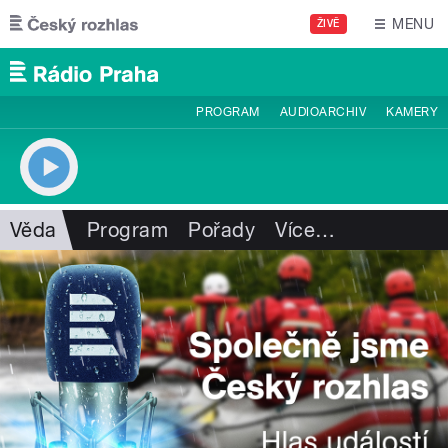
Přejít k hlavnímu obsahu
MENU
ŽIVĚ
PROGRAM
AUDIOARCHIV
KAMERY
Věda
Program
Pořady
Více
…