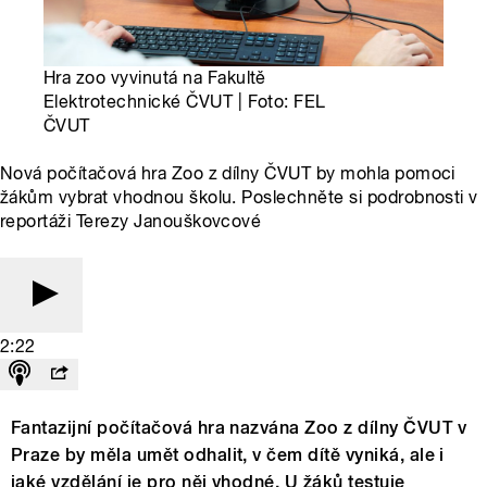
Hra zoo vyvinutá na Fakultě
Elektrotechnické ČVUT | Foto: FEL
ČVUT
Nová počítačová hra Zoo z dílny ČVUT by mohla pomoci
žákům vybrat vhodnou školu. Poslechněte si podrobnosti v
reportáži Terezy Janouškovcové
2:22
Fantazijní počítačová hra nazvána Zoo z dílny ČVUT v
Praze by měla umět odhalit, v čem dítě vyniká, ale i
jaké vzdělání je pro něj vhodné. U žáků testuje