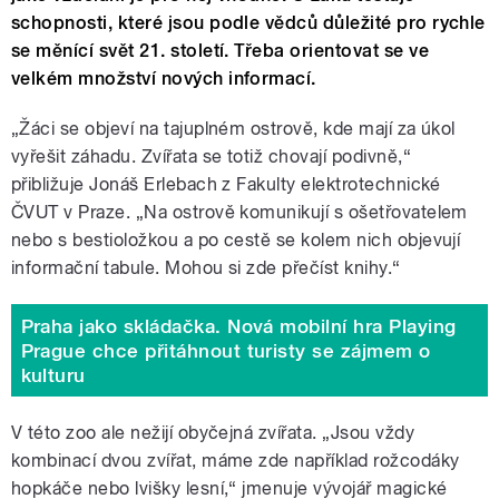
schopnosti, které jsou podle vědců důležité pro rychle
se měnící svět 21. století. Třeba orientovat se ve
velkém množství nových informací.
„Žáci se objeví na tajuplném ostrově, kde mají za úkol
vyřešit záhadu. Zvířata se totiž chovají podivně,“
přibližuje Jonáš Erlebach z Fakulty elektrotechnické
ČVUT v Praze. „Na ostrově komunikují s ošetřovatelem
nebo s bestioložkou a po cestě se kolem nich objevují
informační tabule. Mohou si zde přečíst knihy.“
Praha jako skládačka. Nová mobilní hra Playing
Prague chce přitáhnout turisty se zájmem o
kulturu
V této zoo ale nežijí obyčejná zvířata. „Jsou vždy
kombinací dvou zvířat, máme zde například rožcodáky
hopkáče nebo lvišky lesní,“ jmenuje vývojář magické