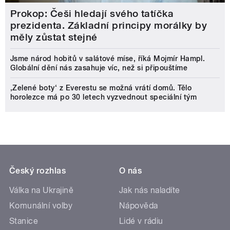
Prokop: Češi hledají svého tatíčka
prezidenta. Základní principy morálky by
měly zůstat stejné
Jsme národ hobitů v salátové míse, říká Mojmír Hampl.
Globální dění nás zasahuje víc, než si připouštíme
‚Zelené boty‘ z Everestu se možná vrátí domů. Tělo
horolezce má po 30 letech vyzvednout speciální tým
Český rozhlas
O nás
Válka na Ukrajině
Jak nás naladíte
Komunální volby
Nápověda
Stanice
Lidé v rádiu