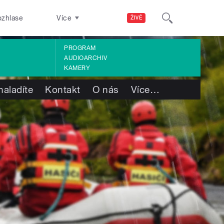
ozhlase
Více
ŽIVĚ
PROGRAM
AUDIOARCHIV
KAMERY
naladíte
Kontakt
O nás
Více
…