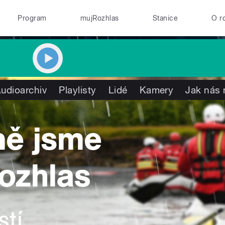
Program
mujRozhlas
Stanice
O r
udioarchiv
Playlisty
Lidé
Kamery
Jak nás 