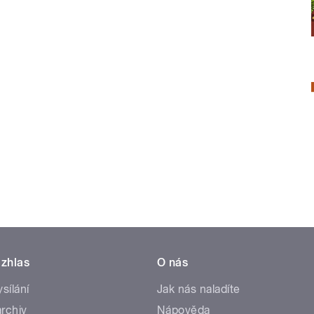
zhlas
O nás
ysílání
Jak nás naladíte
rchiv
Nápověda