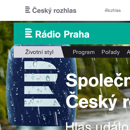
Přejít k hlavnímu obsahu
iRozhlas
Životní styl
Program
Pořady
A