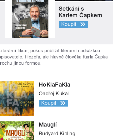
Setkání s
Karlem Čapkem
Koupit
Literární fikce, pokus přiblížit literární nadsázkou
spisovatele, filozofa, ale hlavně člověka Karla Čapka
trochu jinou formou.
HoKlaFaKla
Ondřej Kukal
Koupit
Mauglí
Rudyard Kipling