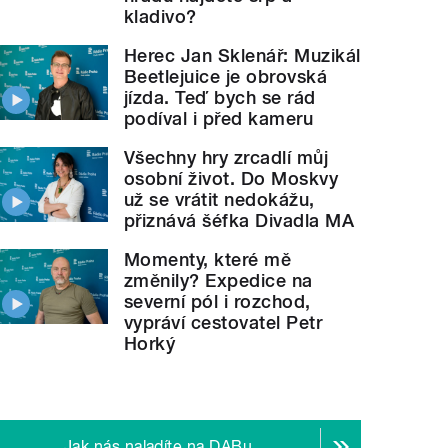
kladivo?
Herec Jan Sklenář: Muzikál
Beetlejuice je obrovská
jízda. Teď bych se rád
podíval i před kameru
Všechny hry zrcadlí můj
osobní život. Do Moskvy
už se vrátit nedokážu,
přiznává šéfka Divadla MA
Momenty, které mě
změnily? Expedice na
severní pól i rozchod,
vypráví cestovatel Petr
Horký
Jak nás naladíte na DABu