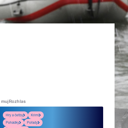
mujRozhlas
Hry a četby
Krimi
Pohádky
Pořady