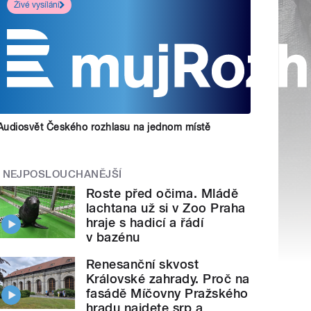
Živé vysílání
Audiosvět Českého rozhlasu na jednom místě
NEJPOSLOUCHANĚJŠÍ
Roste před očima. Mládě
lachtana už si v Zoo Praha
hraje s hadicí a řádí
v bazénu
Renesanční skvost
Královské zahrady. Proč na
fasádě Míčovny Pražského
hradu najdete srp a