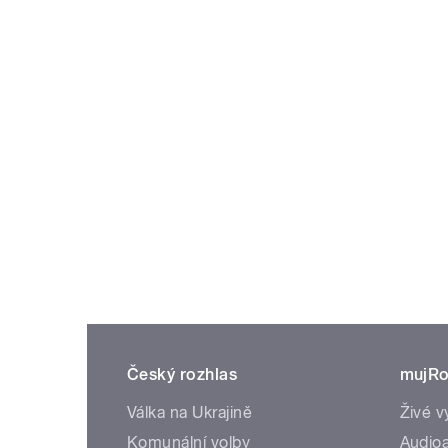
Český rozhlas
mujRo
Válka na Ukrajině
Živé v
Komunální volby
Audioa