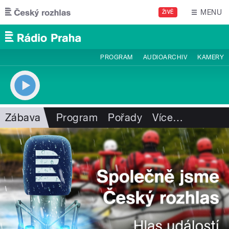
Přejít k hlavnímu obsahu
MENU
ŽIVĚ
PROGRAM
AUDIOARCHIV
KAMERY
Zábava
Program
Pořady
Více
…