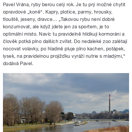
Pavel Vrána, ryby berou celý rok. Je tu prý možné chytit
opravdové „koně“. Kapry, plotice, parmy, hrousky,
tlouště, jeseny, dravce… „Takovou rybu není dobré
konzumovat, ale když jdete jen za sportem, je to
optimální místo. Navíc tu pravidelně hlídkují kormoráni a
člověk potká plno dalších zvířat. Do nedaleké zoo zalétají
nocovat volavky, po hladině pluje plno kachen, potápek,
lysek, na pravidelnou projížďku vyráží nutrie s mladými,“
dodává Pavel.