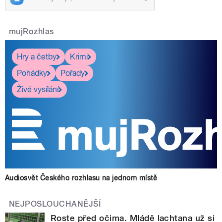
mujRozhlas
Hry a četby
Krimi
Pohádky
Pořady
Živé vysílání
Audiosvět Českého rozhlasu na jednom místě
NEJPOSLOUCHANĚJŠÍ
Roste před očima. Mládě lachtana už si