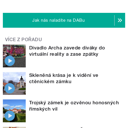
Jak nás naladíte na DABu
VÍCE Z POŘADU
Divadlo Archa zavede diváky do
virtuální reality a zase zpátky
Skleněná krása je k vidění ve
ctěnickém zámku
Trojský zámek je ozvěnou honosných
římských vil