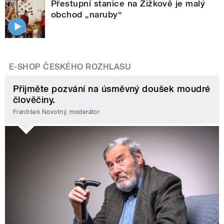
Přestupní stanice na Žižkově je malý
obchod „naruby“
E-SHOP ČESKÉHO ROZHLASU
Přijměte pozvání na úsměvný doušek moudré
člověčiny.
František Novotný, moderátor