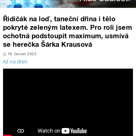
Řidičák na loď, taneční dřina i tělo
pokryté zeleným latexem. Pro roli jsem
ochotná podstoupit maximum, usmívá
se herečka Šárka Krausová
18. červen 2023
Až na dřeň