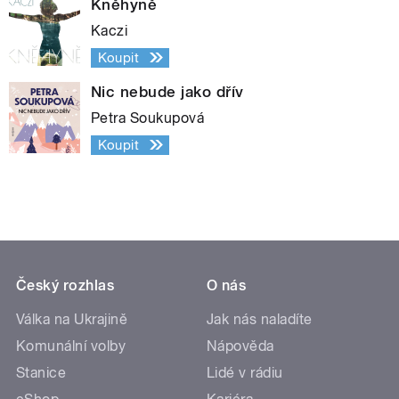
Kněhyně
Kaczi
Koupit
Nic nebude jako dřív
Petra Soukupová
Koupit
Český rozhlas
O nás
Válka na Ukrajině
Jak nás naladíte
Komunální volby
Nápověda
Stanice
Lidé v rádiu