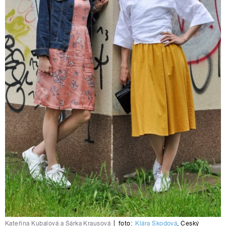
Kateřina Kubalová a Šárka Krausová
|
foto:
Klára Škodová
,
Český