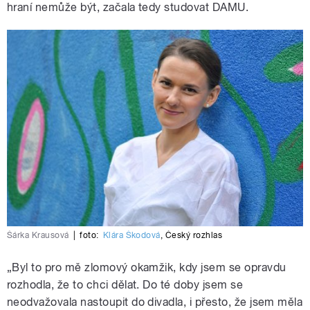
hraní nemůže být, začala tedy studovat DAMU.
Šárka Krausová
|
foto:
Klára Škodová
,
Český rozhlas
„Byl to pro mě zlomový okamžik, kdy jsem se opravdu
rozhodla, že to chci dělat. Do té doby jsem se
neodvažovala nastoupit do divadla, i přesto, že jsem měla