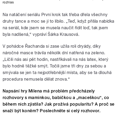
rozhlas
Na natáčení seriálu První krok tak třeba dřela všechny
druhy tance a moc se jí to líbilo. „Teď, když přišla nabídka
na seriál, kde jsem se musela naučit řídit loď, tak jsem
byla nadšená,“ vypráví Šárka Krausová.
V pohádce Řachanda si zase užila roli dryády, díky
náročné masce trávila několik dní natřená na zeleno.
„Líčili nás asi pět hodin, nastříkávali na nás latex, který
bylo hodně těžké smýt. Točili jsme tři dny za sebou a
smývala se jen ta nejpotřebnější místa, aby se ta dlouhá
procedura nemusela dělat znova.“
Napsání hry Milena má problém předcházely
rozhovory s maminkou, babičkou a
„maceškou“, co
během nich zjistila
? Jak prožívá popularitu? A proč se
snaží být koněm? Poslechněte si celý rozhovor.