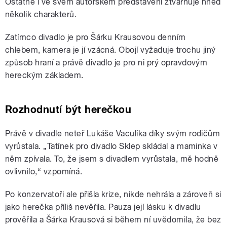
Ostatně i ve svém autorském představení ztvárňuje hned
několik charakterů.
Zatímco divadlo je pro Šárku Krausovou denním
chlebem, kamera je jí vzácná. Obojí vyžaduje trochu jiný
způsob hraní a právě divadlo je pro ni prý opravdovým
hereckým základem.
Rozhodnutí být herečkou
Právě v divadle neteř Lukáše Vaculíka díky svým rodičům
vyrůstala. „Tatínek pro divadlo Sklep skládal a maminka v
něm zpívala. To, že jsem s divadlem vyrůstala, mě hodně
ovlivnilo,“ vzpomíná.
Po konzervatoři ale přišla krize, nikde nehrála a zároveň si
jako herečka příliš nevěřila. Pauza její lásku k divadlu
prověřila a Šárka Krausová si během ní uvědomila, že bez