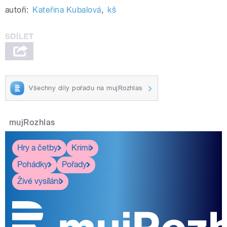
autoři:
Kateřina Kubalová
,
kš
Všechny díly pořadu na mujRozhlas
mujRozhlas
Hry a četby
Krimi
Pohádky
Pořady
Živé vysílání