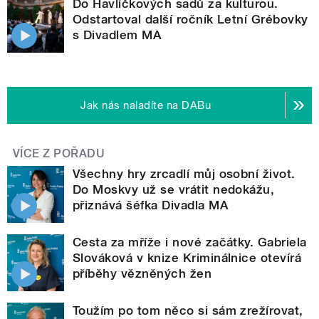
Do Havlíčkových sadů za kulturou.
Odstartoval další ročník Letní Grébovky
s Divadlem MA
Jak nás naladíte na DABu
VÍCE Z POŘADU
Všechny hry zrcadlí můj osobní život.
Do Moskvy už se vrátit nedokážu,
přiznává šéfka Divadla MA
Cesta za mříže i nové začátky. Gabriela
Slováková v knize Kriminálnice otevírá
příběhy vězněných žen
Toužím po tom něco si sám zrežírovat,