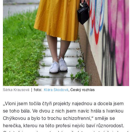
Šárka Krausová
|
foto:
Klára Škodová
,
Český rozhlas
„Vloni jsem točila čtyři projekty najednou a docela jsem
se toho bála. Ve dvou z nich jsem navíc hrála s Ivankou
Chýlkovou a bylo to trochu schizofrenní,“ směje se
herečka, kterou na této profesi nejvíc baví různorodost.