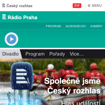
Přejít k hlavnímu obsahu
MENU
ŽIVĚ
PROGRAM
AUDIOARCHIV
KAMERY
Divadlo
Program
Pořady
Více
…