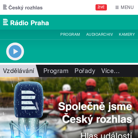
Přejít k hlavnímu obsahu
MENU
ŽIVĚ
PROGRAM
AUDIOARCHIV
KAMERY
Vzdělávání
Program
Pořady
Více
…