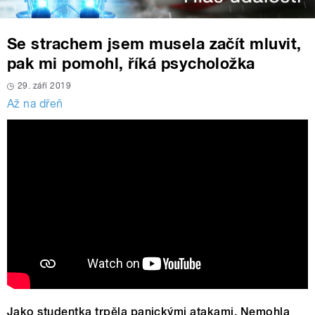
Se strachem jsem musela začít mluvit,
pak mi pomohl, říká psycholožka
29. září 2019
Až na dřeň
Jako studentka trpěla panickými atakami. Nemohla