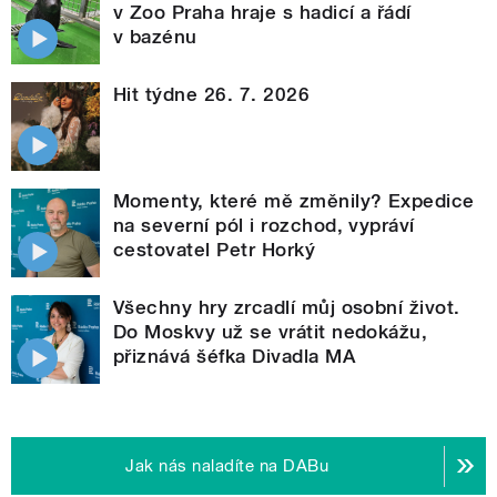
v Zoo Praha hraje s hadicí a řádí
v bazénu
Hit týdne 26. 7. 2026
Momenty, které mě změnily? Expedice
na severní pól i rozchod, vypráví
cestovatel Petr Horký
Všechny hry zrcadlí můj osobní život.
Do Moskvy už se vrátit nedokážu,
přiznává šéfka Divadla MA
Jak nás naladíte na DABu