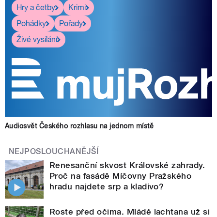
Hry a četby
Krimi
Pohádky
Pořady
Živé vysílání
Audiosvět Českého rozhlasu na jednom místě
NEJPOSLOUCHANĚJŠÍ
Renesanční skvost Královské zahrady.
Proč na fasádě Míčovny Pražského
hradu najdete srp a kladivo?
Roste před očima. Mládě lachtana už si