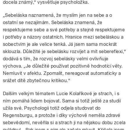
docela známý,“ vysvětluje psycholožka.
„Sebeláska naznamená, že myslím jen na sebe a o
ostatní se nezajímám. Sebeláska znamená, že
respektujeme sebe a své potřeby a stejně respektujeme
i potřeby a názory ostatních. Hranice mezi sebeláskou a
sobectvím je ale velice tenká. Já jsem sama mockrát
sklouzla. Důležité je sebelásku rozvíjet a mít sebereflexi,“
dodává s tím, že rozvoj sebelásky velmi ovlivňuje
výchova. „Je důležité používat pozitivně hodnotící věty.
Nemluvit v afektu. Zpomalit, nereagovat automaticky a
srážet dítě zbytečnou kritikou.“
Dalším velkým tématem Lucie Kolaříkové je strach, i s
ním pomáhá lidem bojovat. Sama si totiž ještě za studií
užila své. Psychologii totiž odjela studovat do
Regensburgu, a protože i díky výchově neměla zdravé
sebevědomí, nevěřila si a strach ji na nějakou dobu zcela
ovládnul. „Pak jsem s ním ale začala mluvit. Křičela jsem