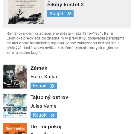
Šikmý kostel 3
Koupit
Románová kronika ztraceného města - léta 1945–1961. Karin
Lednická předkládá do značné míry převratný, dosavadní paradigma
měnící obraz hornického regionu, jehož zahlazenou historii stále
překrývá tlustá vrstva mýtů a zakořeněných stereotypů o „černé
zemi a rudém kraji“.
Zámek
Franz Kafka
Koupit
Tajuplný ostrov
Jules Verne
Koupit
Dej mi pokoj