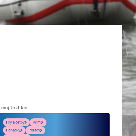
mujRozhlas
Hry a četby
Krimi
Pohádky
Pořady