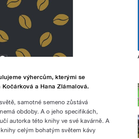
ulujeme výhercům, kterými se
ka Kočárková a Hana Zlámalová.
ém světě, samotné semeno zůstává
nemá obdoby. A o jeho specifikách,
učí autorka této knihy ve své kavárně. A
to knihy celým bohatým světem kávy