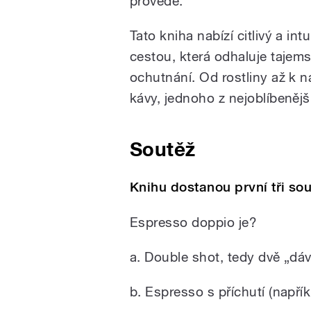
provede.
Tato kniha nabízí citlivý a int
cestou, která odhaluje tajems
ochutnání. Od rostliny až k 
kávy, jednoho z nejoblíbeněj
Soutěž
Knihu dostanou první tři so
Espresso doppio je?
a. Double shot, tedy dvě „dá
b. Espresso s příchutí (napří