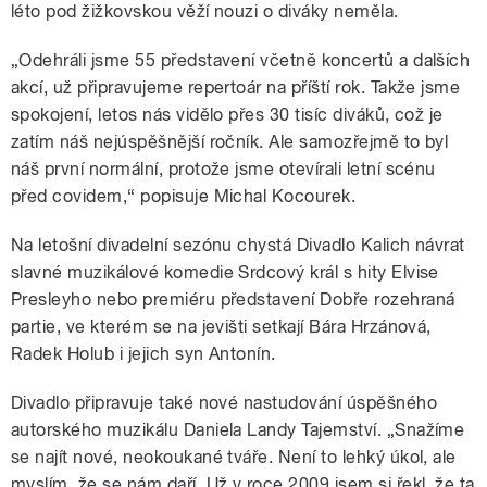
léto pod žižkovskou věží nouzi o diváky neměla.
„Odehráli jsme 55 představení včetně koncertů a dalších
akcí, už připravujeme repertoár na příští rok. Takže jsme
spokojení, letos nás vidělo přes 30 tisíc diváků, což je
zatím náš nejúspěšnější ročník. Ale samozřejmě to byl
náš první normální, protože jsme otevírali letní scénu
před covidem,“ popisuje Michal Kocourek.
Na letošní divadelní sezónu chystá Divadlo Kalich návrat
slavné muzikálové komedie Srdcový král s hity Elvise
Presleyho nebo premiéru představení Dobře rozehraná
partie, ve kterém se na jevišti setkají Bára Hrzánová,
Radek Holub i jejich syn Antonín.
Divadlo připravuje také nové nastudování úspěšného
autorského muzikálu Daniela Landy Tajemství. „Snažíme
se najít nové, neokoukané tváře. Není to lehký úkol, ale
myslím, že se nám daří. Už v roce 2009 jsem si řekl, že ta