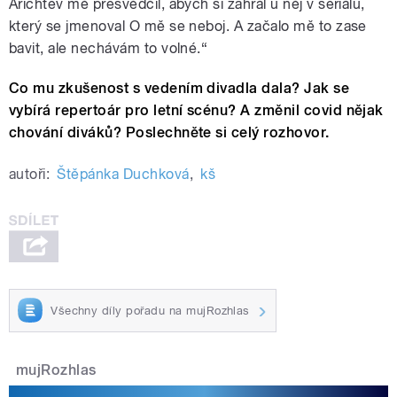
Arichtev mě přesvědčil, abych si zahrál u něj v seriálu,
který se jmenoval O mě se neboj. A začalo mě to zase
bavit, ale nechávám to volné.“
Co mu zkušenost s vedením divadla dala? Jak se
vybírá repertoár pro letní scénu? A změnil covid nějak
chování diváků? Poslechněte si celý rozhovor.
autoři:
Štěpánka Duchková
,
kš
Všechny díly pořadu na mujRozhlas
mujRozhlas