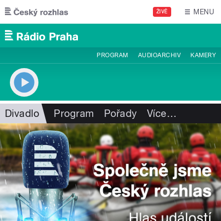
Přejít k hlavnímu obsahu
MENU
ŽIVĚ
PROGRAM
AUDIOARCHIV
KAMERY
Divadlo
Program
Pořady
Více
…