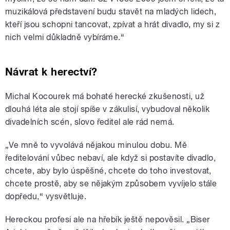
muzikálová představení budu stavět na mladých lidech,
kteří jsou schopni tancovat, zpívat a hrát divadlo, my si z
nich velmi důkladně vybíráme.“
Návrat k herectví?
Michal Kocourek má bohaté herecké zkušenosti, už
dlouhá léta ale stojí spíše v zákulisí, vybudoval několik
divadelních scén, slovo ředitel ale rád nemá.
„Ve mně to vyvolává nějakou minulou dobu. Mě
ředitelování vůbec nebaví, ale když si postavíte divadlo,
chcete, aby bylo úspěšné, chcete do toho investovat,
chcete prostě, aby se nějakým způsobem vyvíjelo stále
dopředu,“ vysvětluje.
Hereckou profesi ale na hřebík ještě nepověsil. „Biser