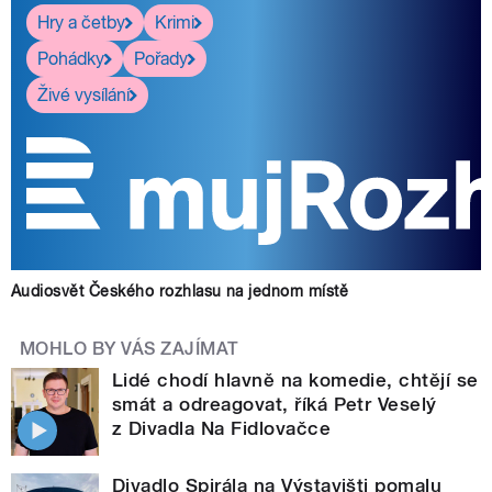
Hry a četby
Krimi
Pohádky
Pořady
Živé vysílání
Audiosvět Českého rozhlasu na jednom místě
MOHLO BY VÁS ZAJÍMAT
Lidé chodí hlavně na komedie, chtějí se
smát a odreagovat, říká Petr Veselý
z Divadla Na Fidlovačce
Divadlo Spirála na Výstavišti pomalu