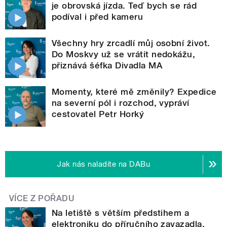
je obrovská jízda. Teď bych se rád
podíval i před kameru
Všechny hry zrcadlí můj osobní život.
Do Moskvy už se vrátit nedokážu,
přiznává šéfka Divadla MA
Momenty, které mě změnily? Expedice
na severní pól i rozchod, vypráví
cestovatel Petr Horký
Jak nás naladíte na DABu
VÍCE Z POŘADU
Na letiště s větším předstihem a
elektroniku do příručního zavazadla,