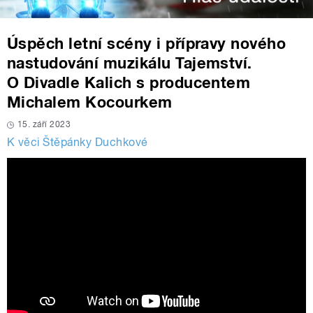
Úspěch letní scény i přípravy nového
nastudování muzikálu Tajemství.
O Divadle Kalich s producentem
Michalem Kocourkem
15. září 2023
K věci Štěpánky Duchkové