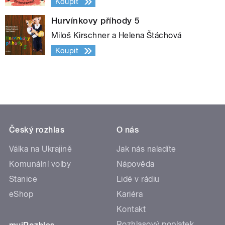
Koupit
Hurvínkovy příhody 5
Miloš Kirschner a Helena Štáchová
Koupit
Český rozhlas
O nás
Válka na Ukrajině
Jak nás naladíte
Komunální volby
Nápověda
Stanice
Lidé v rádiu
eShop
Kariéra
Kontakt
Rozhlasový poplatek