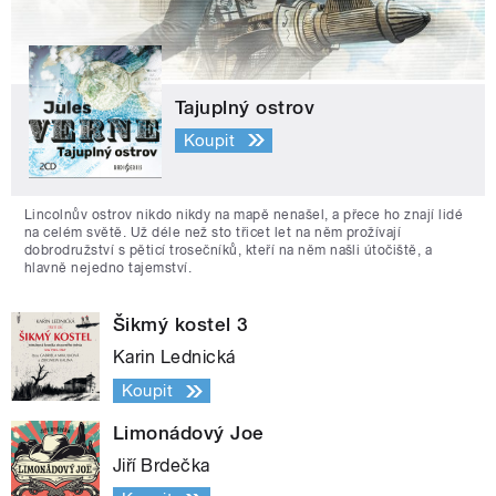
Tajuplný ostrov
Koupit
Lincolnův ostrov nikdo nikdy na mapě nenašel, a přece ho znají lidé
na celém světě. Už déle než sto třicet let na něm prožívají
dobrodružství s pěticí trosečníků, kteří na něm našli útočiště, a
hlavně nejedno tajemství.
Šikmý kostel 3
Karin Lednická
Koupit
Limonádový Joe
Jiří Brdečka