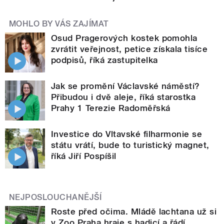
MOHLO BY VÁS ZAJÍMAT
Osud Pragerových kostek pomohla
zvrátit veřejnost, petice získala tisíce
podpisů, říká zastupitelka
Jak se promění Václavské náměstí?
Přibudou i dvě aleje, říká starostka
Prahy 1 Terezie Radoměřská
Investice do Vltavské filharmonie se
státu vrátí, bude to turistický magnet,
říká Jiří Pospíšil
NEJPOSLOUCHANĚJŠÍ
Roste před očima. Mládě lachtana už si
v Zoo Praha hraje s hadicí a řádí