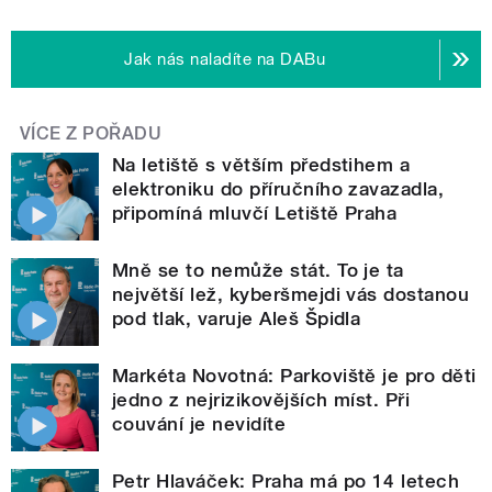
Jak nás naladíte na DABu
VÍCE Z POŘADU
Na letiště s větším předstihem a
elektroniku do příručního zavazadla,
připomíná mluvčí Letiště Praha
Mně se to nemůže stát. To je ta
největší lež, kyberšmejdi vás dostanou
pod tlak, varuje Aleš Špidla
Markéta Novotná: Parkoviště je pro děti
jedno z nejrizikovějších míst. Při
couvání je nevidíte
Petr Hlaváček: Praha má po 14 letech