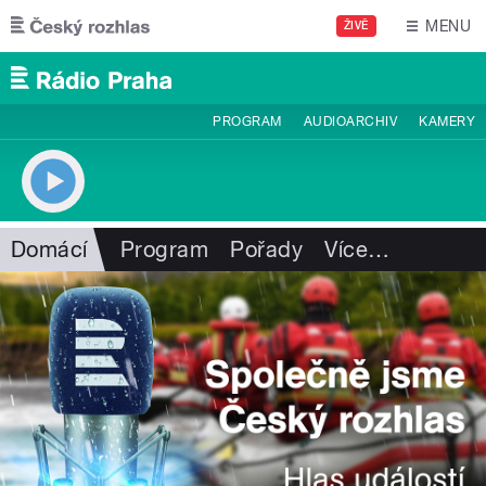
Přejít k hlavnímu obsahu
MENU
ŽIVĚ
PROGRAM
AUDIOARCHIV
KAMERY
Domácí
Program
Pořady
Více
…