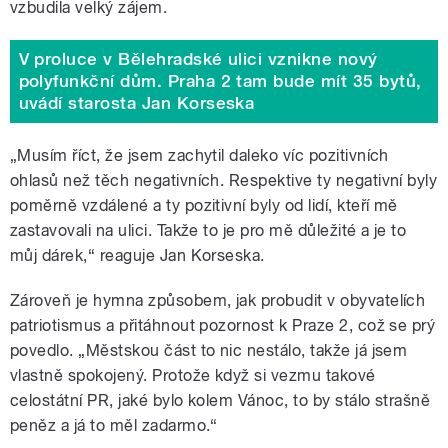
vzbudila velký zájem.
V proluce v Bělehradské ulici vznikne nový
polyfunkční dům. Praha 2 tam bude mít 35 bytů,
uvádí starosta Jan Korseska
„Musím říct, že jsem zachytil daleko víc pozitivních
ohlasů než těch negativních. Respektive ty negativní byly
poměrně vzdálené a ty pozitivní byly od lidí, kteří mě
zastavovali na ulici. Takže to je pro mě důležité a je to
můj dárek,“ reaguje Jan Korseska.
Zároveň je hymna způsobem, jak probudit v obyvatelích
patriotismus a přitáhnout pozornost k Praze 2, což se prý
povedlo. „Městskou část to nic nestálo, takže já jsem
vlastně spokojený. Protože když si vezmu takové
celostátní PR, jaké bylo kolem Vánoc, to by stálo strašně
peněz a já to měl zadarmo.“