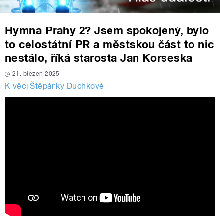
Hymna Prahy 2? Jsem spokojený, bylo
to celostátní PR a městskou část to nic
nestálo, říká starosta Jan Korseska
21. březen 2025
K věci Štěpánky Duchkové