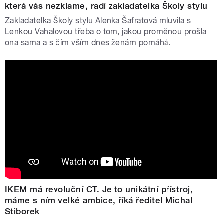
která vás nezklame, radí zakladatelka Školy stylu
Zakladatelka Školy stylu Alenka Šafratová mluvila s
Lenkou Vahalovou třeba o tom, jakou proměnou prošla
ona sama a s čím vším dnes ženám pomáhá.
IKEM má revoluční CT. Je to unikátní přístroj,
máme s ním velké ambice, říká ředitel Michal
Stiborek