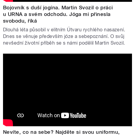
Bojovník s duší jogína. Martin Svozil o práci
u URNA a svém odchodu. Jóga mi přinesla
svobodu, říká
Dlouhá léta působil v elitním Útvaru rychlého nasazení.
Dnes se věnuje především józe a sebepoznání. O svůj
nevšední životní příběh se s námi podělil Martin Svozil.
Nevíte, co na sebe? Najděte si svou uniformu,