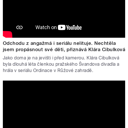
Odchodu z angažmá i seriálu nelituje. Nechtěla
jsem propásnout své děti, přiznává Klára Cibulková
Jako doma je na jevišti i před kamerou. Klára Cibulková
byla dlouhá léta členkou pražského Švandova divadla a
hrála v seriálu Ordinace v Růžové zahradě.