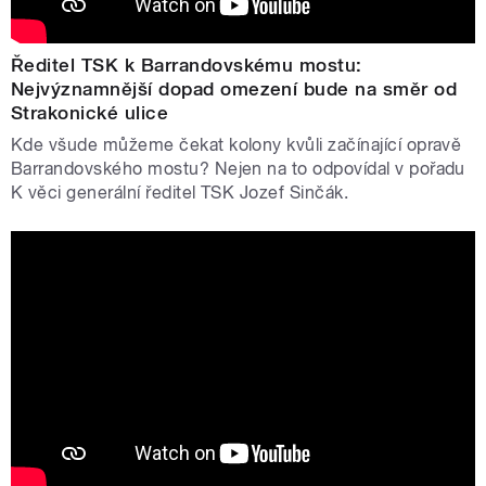
Ředitel TSK k Barrandovskému mostu:
Nejvýznamnější dopad omezení bude na směr od
Strakonické ulice
Kde všude můžeme čekat kolony kvůli začínající opravě
Barrandovského mostu? Nejen na to odpovídal v pořadu
K věci generální ředitel TSK Jozef Sinčák.