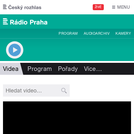
Přejít k hlavnímu obsahu
MENU
ŽIVĚ
PROGRAM
AUDIOARCHIV
KAMERY
Videa
Program
Pořady
Více
…