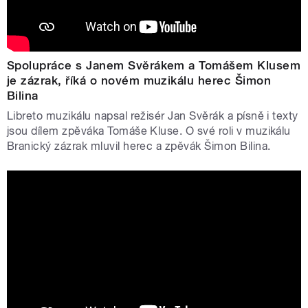
Spolupráce s Janem Svěrákem a Tomášem Klusem
je zázrak, říká o novém muzikálu herec Šimon
Bilina
Libreto muzikálu napsal režisér Jan Svěrák a písně i texty
jsou dílem zpěváka Tomáše Kluse. O své roli v muzikálu
Branický zázrak mluvil herec a zpěvák Šimon Bilina.