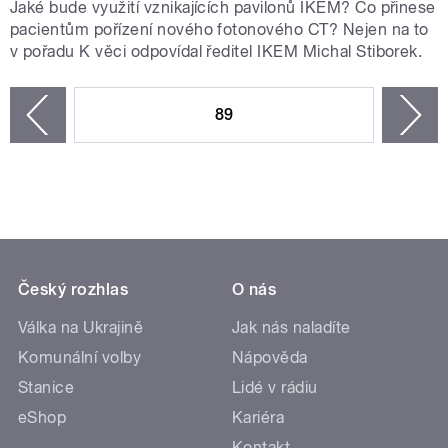
Jaké bude využití vznikajících pavilonů IKEM? Co přinese
pacientům pořízení nového fotonového CT? Nejen na to
v pořadu K věci odpovídal ředitel IKEM Michal Stiborek.
STRÁNKY
89
n
zí
Český rozhlas
O nás
Válka na Ukrajině
Jak nás naladíte
Komunální volby
Nápověda
Stanice
Lidé v rádiu
eShop
Kariéra
Kontakt