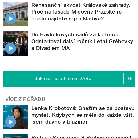
Renesanční skvost Královské zahrady.
Proč na fasádě Míčovny Pražského
hradu najdete srp a kladivo?
Do Havlíčkových sadů za kulturou.
Odstartoval další ročník Letní Grébovky
s Divadlem MA
Jak nás naladíte na DABu
VÍCE Z POŘADU
Lenka Krobotová: Snažím se za postavu
myslet. Kdybych se měla do každé vžít,
jsem dávno v blázinci
Barbara Kanyzová: V Berlíně mě naučili