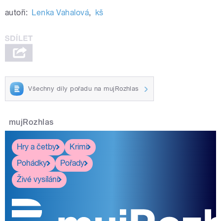
autoři:
Lenka Vahalová
,
kš
Všechny díly pořadu na mujRozhlas
mujRozhlas
Hry a četby
Krimi
Pohádky
Pořady
Živé vysílání