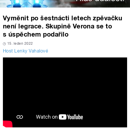
Vyměnit po šestnácti letech zpěvačku
není legrace. Skupině Verona se to
s úspěchem podařilo
15. leden 2022
Host Lenky Vahalové