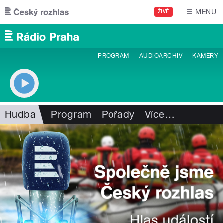
Přejít k hlavnímu obsahu
MENU
ŽIVĚ
PROGRAM
AUDIOARCHIV
KAMERY
Hudba
Program
Pořady
Více
…