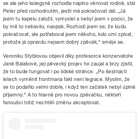
se ale jeho kolegyně rozhodla naplno věnovat rodině, stál
Peter před rozhodnutím, jestli má pokračovat dál. „Já
jsem tu kapelu založil, vymyslel a nebyl jsem v pozici, že
by mě to nebavilo, naopak. Rozhodl jsem se, že budu
pokračovat, ale potřeboval jsem někoho, kdo umí zpívat,
protože já opravdu nejsem dobrý zpěvák,“ směje se.
Veroniku Stýblovou objevil díky profesorce konzervatoře
Janě Balašové, její pěvecký projev ho zaujal a brzy zjistil,
že to bude fungovat i po lidské stránce. „Po šestnácti
letech vyměnit frontmana fakt není legrace. Myslím, že
se to podařilo velmi dobře, i když ten začátek nebyl úplně
příjemný.“ A to hlavně pro novou zpěvačku, někteří
fanoušci totiž nechtěli změnu akceptovat.