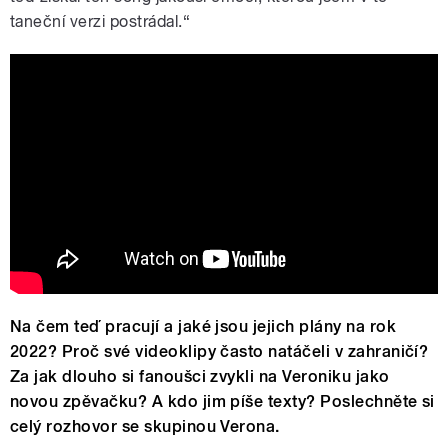
taneční verzi postrádal.“
VERONA ft. Michal David - Náhodou
(píseň pro Kapku Naděje)
Na čem teď pracují a jaké jsou jejich plány na rok
2022? Proč své videoklipy často natáčeli v zahraničí?
Za jak dlouho si fanoušci zvykli na Veroniku jako
novou zpěvačku? A kdo jim píše texty? Poslechněte si
celý rozhovor se skupinou Verona.