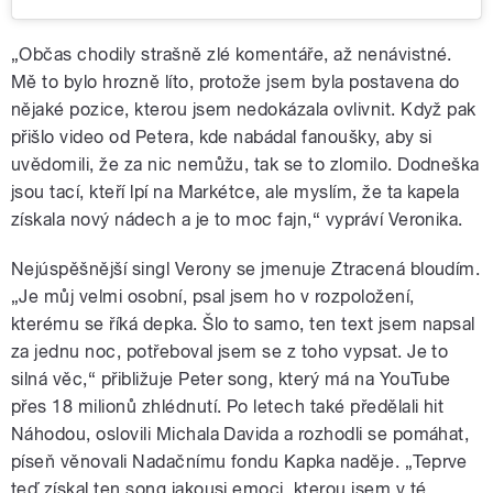
„Občas chodily strašně zlé komentáře, až nenávistné.
Mě to bylo hrozně líto, protože jsem byla postavena do
nějaké pozice, kterou jsem nedokázala ovlivnit. Když pak
přišlo video od Petera, kde nabádal fanoušky, aby si
uvědomili, že za nic nemůžu, tak se to zlomilo. Dodneška
jsou tací, kteří lpí na Markétce, ale myslím, že ta kapela
získala nový nádech a je to moc fajn,“ vypráví Veronika.
Nejúspěšnější singl Verony se jmenuje Ztracená bloudím.
„Je můj velmi osobní, psal jsem ho v rozpoložení,
kterému se říká depka. Šlo to samo, ten text jsem napsal
za jednu noc, potřeboval jsem se z toho vypsat. Je to
silná věc,“ přibližuje Peter song, který má na YouTube
přes 18 milionů zhlédnutí. Po letech také předělali hit
Náhodou, oslovili Michala Davida a rozhodli se pomáhat,
píseň věnovali Nadačnímu fondu Kapka naděje. „Teprve
teď získal ten song jakousi emoci, kterou jsem v té