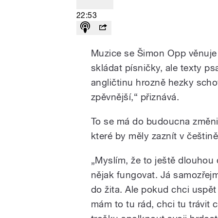
22:53
Muzice se Šimon Opp věnuje od
skládat písničky, ale texty psa
angličtinu hrozně hezky scho
zpěvnější,“ přiznává.
To se má do budoucna změnit,
které by měly zaznít v češtině
„Myslím, že to ještě dlouhou
nějak fungovat. Já samozřejm
do žita. Ale pokud chci uspět
mám to tu rád, chci tu trávit 