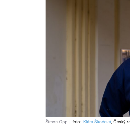
Šimon Opp
|
foto:
Klára Škodová
,
Český r