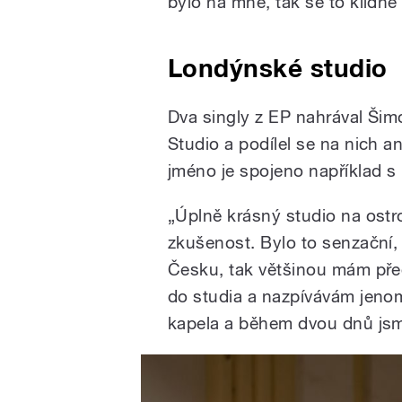
bylo na mně, tak se to klidně
Londýnské studio
Dva singly z EP nahrával Ši
Studio a podílel se na nich a
jméno je spojeno například 
„Úplně krásný studio na ostr
zkušenost. Bylo to senzační,
Česku, tak většinou mám pře
do studia a nazpívávám jenom 
kapela a během dvou dnů jsme