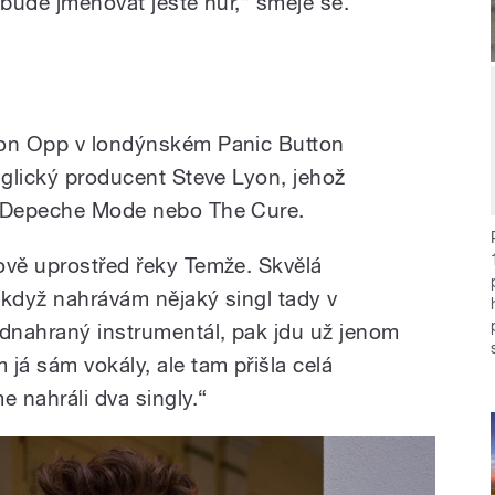
 bude jmenovat ještě hůř,“ směje se.
mon Opp v londýnském Panic Button
nglický producent Steve Lyon, jehož
s Depeche Mode nebo The Cure.
ově uprostřed řeky Temže. Skvělá
 když nahrávám nějaký singl tady v
dnahraný instrumentál, pak jdu už jenom
já sám vokály, ale tam přišla celá
 nahráli dva singly.“