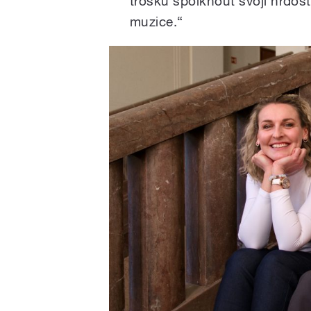
trošku spolknout svoji hrdost
muzice.“