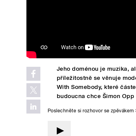
Jeho doménou je muzika, al
příležitostně se věnuje mo
With Somebody, které částe
budoucna chce Šimon Opp po
Poslechněte si rozhovor se zpěvák