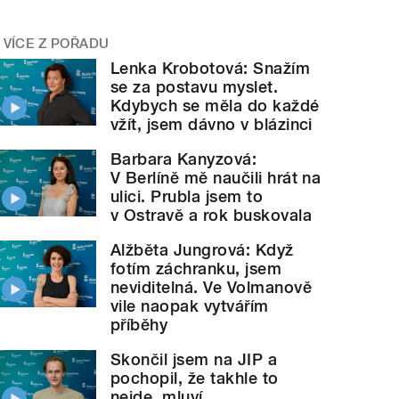
VÍCE Z POŘADU
Lenka Krobotová: Snažím
se za postavu myslet.
Kdybych se měla do každé
vžít, jsem dávno v blázinci
Barbara Kanyzová:
V Berlíně mě naučili hrát na
ulici. Prubla jsem to
v Ostravě a rok buskovala
Alžběta Jungrová: Když
fotím záchranku, jsem
neviditelná. Ve Volmanově
vile naopak vytvářím
příběhy
Skončil jsem na JIP a
pochopil, že takhle to
nejde, mluví