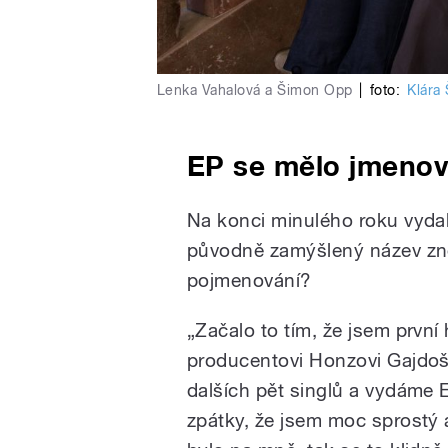
Lenka Vahalová a Šimon Opp
|
foto:
Klára
EP se mělo jmenov
Na konci minulého roku vyd
původně zamýšlený název zněl
pojmenování?
„Začalo to tím, že jsem prvn
producentovi Honzovi Gajdošo
dalších pět singlů a vydáme E
zpátky, že jsem moc sprostý 