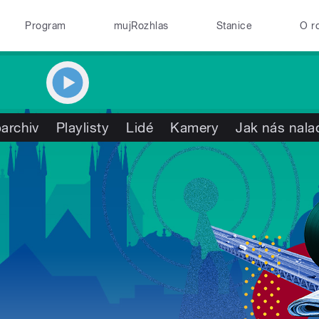
Program
mujRozhlas
Stanice
O r
archiv
Playlisty
Lidé
Kamery
Jak nás nala