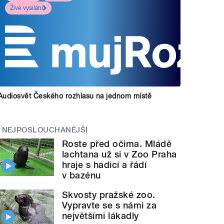
Živé vysílání
Audiosvět Českého rozhlasu na jednom místě
NEJPOSLOUCHANĚJŠÍ
Roste před očima. Mládě
lachtana už si v Zoo Praha
hraje s hadicí a řádí
v bazénu
Skvosty pražské zoo.
Vypravte se s námi za
největšími lákadly