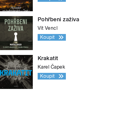
Pohřbeni zaživa
Vít Vencl
Koupit
Krakatit
Karel Čapek
Koupit