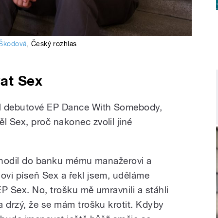
 Škodová
,
Český rozhlas
at Sex
al debutové EP Dance With Somebody,
 Sex, proč nakonec zvolil jiné
í hodil do banku mému manažerovi a
vi píseň Sex a řekl jsem, uděláme
P Sex. No, trošku mě umravnili a stáhli
a drzý, že se mám trošku krotit. Kdyby