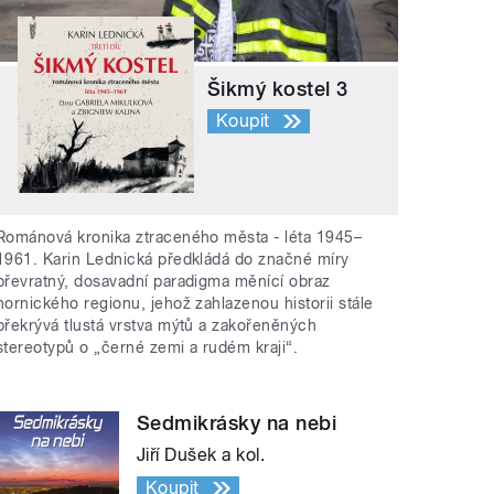
Šikmý kostel 3
Koupit
Románová kronika ztraceného města - léta 1945–
1961. Karin Lednická předkládá do značné míry
převratný, dosavadní paradigma měnící obraz
hornického regionu, jehož zahlazenou historii stále
překrývá tlustá vrstva mýtů a zakořeněných
stereotypů o „černé zemi a rudém kraji“.
Sedmikrásky na nebi
Jiří Dušek a kol.
Koupit