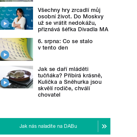
Všechny hry zrcadlí můj
osobní život. Do Moskvy
už se vrátit nedokážu,
přiznává šéfka Divadla MA
6. srpna: Co se stalo
v tento den
Jak se daří mláděti
tučňáka? Přibírá krásně,
Kulička a Sněhurka jsou
skvělí rodiče, chválí
chovatel
Jak nás naladíte na DABu