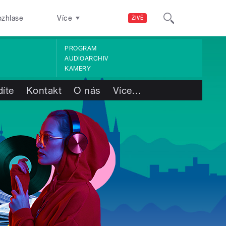
ozhlase
Více
ŽIVĚ
PROGRAM
AUDIOARCHIV
KAMERY
díte
Kontakt
O nás
Více
…