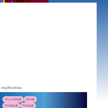
mujRozhlas
Hry a četby
Krimi
Pohádky
Pořady