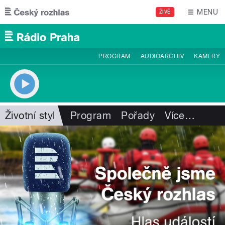
Přejít k hlavnímu obsahu
MENU
ŽIVĚ
PROGRAM
AUDIOARCHIV
KAMERY
Životní styl
Program
Pořady
Více
…