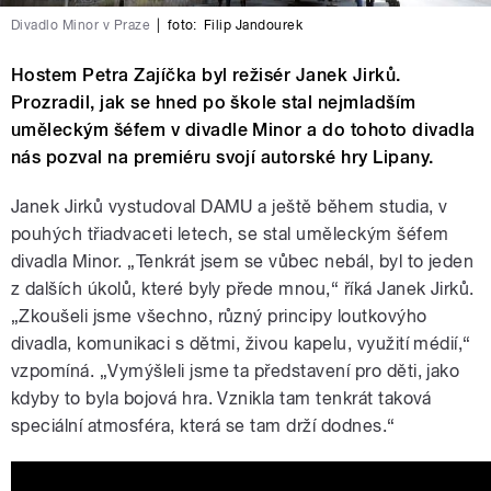
Divadlo Minor v Praze
|
foto:
Filip Jandourek
Hostem Petra Zajíčka byl režisér Janek Jirků.
Prozradil, jak se hned po škole stal nejmladším
uměleckým šéfem v divadle Minor a do tohoto divadla
nás pozval na premiéru svojí autorské hry Lipany.
Janek Jirků vystudoval DAMU a ještě během studia, v
pouhých třiadvaceti letech, se stal uměleckým šéfem
divadla Minor. „Tenkrát jsem se vůbec nebál, byl to jeden
z dalších úkolů, které byly přede mnou,“ říká Janek Jirků.
„Zkoušeli jsme všechno, různý principy loutkovýho
divadla, komunikaci s dětmi, živou kapelu, využití médií,“
vzpomíná. „Vymýšleli jsme ta představení pro děti, jako
kdyby to byla bojová hra. Vznikla tam tenkrát taková
speciální atmosféra, která se tam drží dodnes.“