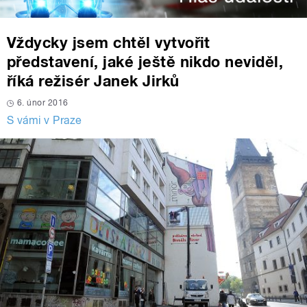
Vždycky jsem chtěl vytvořit
představení, jaké ještě nikdo neviděl,
říká režisér Janek Jirků
6. únor 2016
S vámi v Praze