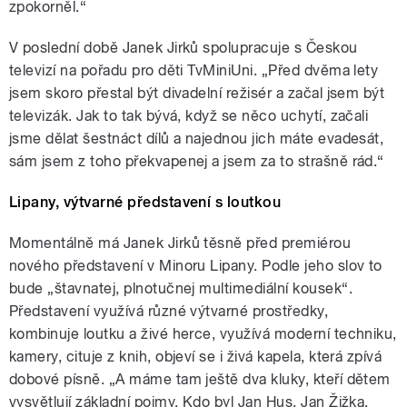
zpokorněl.“
V poslední době Janek Jirků spolupracuje s Českou
televizí na pořadu pro děti TvMiniUni. „Před dvěma lety
jsem skoro přestal být divadelní režisér a začal jsem být
televizák. Jak to tak bývá, když se něco uchytí, začali
jsme dělat šestnáct dílů a najednou jich máte evadesát,
sám jsem z toho překvapenej a jsem za to strašně rád.“
Lipany, výtvarné představení s loutkou
Momentálně má Janek Jirků těsně před premiérou
nového představení v Minoru Lipany. Podle jeho slov to
bude „štavnatej, plnotučnej multimediální kousek“.
Představení využívá různé výtvarné prostředky,
kombinuje loutku a živé herce, využívá moderní techniku,
kamery, cituje z knih, objeví se i živá kapela, která zpívá
dobové písně. „A máme tam ještě dva kluky, kteří dětem
vysvětlují základní pojmy. Kdo byl Jan Hus, Jan Žižka,