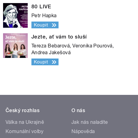
80 LIVE
Petr Hapka
Koupit
Jezte, ať vám to sluší
Tereza Bebarová, Veronika Pourová,
Andrea Jakešová
Koupit
Český rozhlas
O nás
Válka na Ukrajině
Jak nás naladíte
Komunální volby
Nápověda