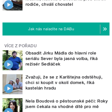
rodiče, chválí chovatel
Jak nás naladíte na DABu
VÍCE Z POŘADU
Obsadit Jirku Mádla do hlavní role
seriálu Sever byla jasná volba, říká
režisér Sedláček
Zvažuji, že se z Karlštejna odstěhuji,
chci si koupit v okolí domek, říká
kastelán hradu
Nela Boudová o pěstounské péči: Roky
jsem čekala na vhodné dítě pro mě