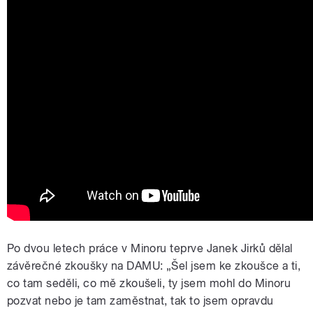
Po dvou letech práce v Minoru teprve Janek Jirků dělal
závěrečné zkoušky na DAMU: „Šel jsem ke zkoušce a ti,
co tam seděli, co mě zkoušeli, ty jsem mohl do Minoru
pozvat nebo je tam zaměstnat, tak to jsem opravdu