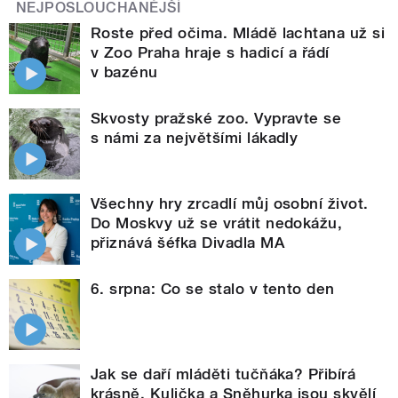
NEJPOSLOUCHANĚJŠÍ
Roste před očima. Mládě lachtana už si
v Zoo Praha hraje s hadicí a řádí
v bazénu
Skvosty pražské zoo. Vypravte se
s námi za největšími lákadly
Všechny hry zrcadlí můj osobní život.
Do Moskvy už se vrátit nedokážu,
přiznává šéfka Divadla MA
6. srpna: Co se stalo v tento den
Jak se daří mláděti tučňáka? Přibírá
krásně, Kulička a Sněhurka jsou skvělí