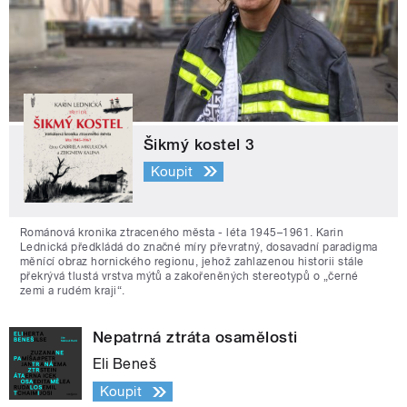
Šikmý kostel 3
Koupit
Románová kronika ztraceného města - léta 1945–1961. Karin
Lednická předkládá do značné míry převratný, dosavadní paradigma
měnící obraz hornického regionu, jehož zahlazenou historii stále
překrývá tlustá vrstva mýtů a zakořeněných stereotypů o „černé
zemi a rudém kraji“.
Nepatrná ztráta osamělosti
Eli Beneš
Koupit