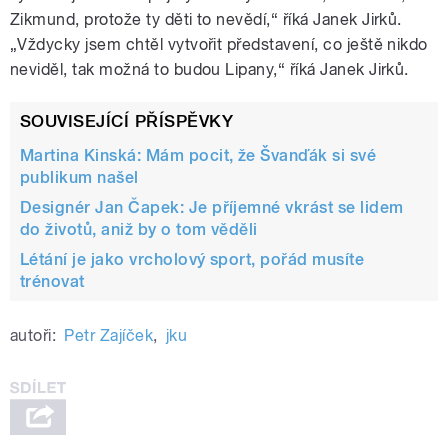
Zikmund, protože ty děti to nevědí,“ říká Janek Jirků.
„Vždycky jsem chtěl vytvořit představení, co ještě nikdo
neviděl, tak možná to budou Lipany,“ říká Janek Jirků.
SOUVISEJÍCÍ PŘÍSPĚVKY
Martina Kinská: Mám pocit, že Švanďák si své
publikum našel
Designér Jan Čapek: Je příjemné vkrást se lidem
do životů, aniž by o tom věděli
Létání je jako vrcholový sport, pořád musíte
trénovat
autoři:
Petr Zajíček
,
jku