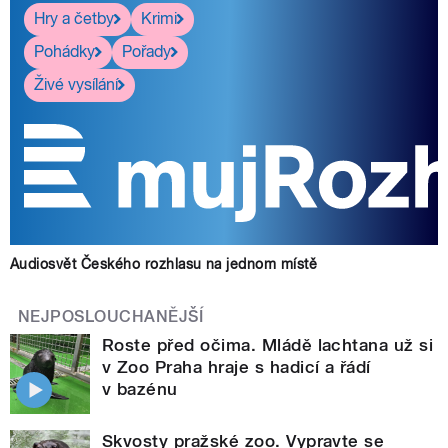
Hry a četby
Krimi
Pohádky
Pořady
Živé vysílání
Audiosvět Českého rozhlasu na jednom místě
NEJPOSLOUCHANĚJŠÍ
Roste před očima. Mládě lachtana už si
v Zoo Praha hraje s hadicí a řádí
v bazénu
Skvosty pražské zoo. Vypravte se