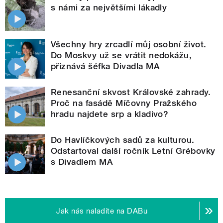
s námi za největšími lákadly
Všechny hry zrcadlí můj osobní život.
Do Moskvy už se vrátit nedokážu,
přiznává šéfka Divadla MA
Renesanční skvost Královské zahrady.
Proč na fasádě Míčovny Pražského
hradu najdete srp a kladivo?
Do Havlíčkových sadů za kulturou.
Odstartoval další ročník Letní Grébovky
s Divadlem MA
Jak nás naladíte na DABu