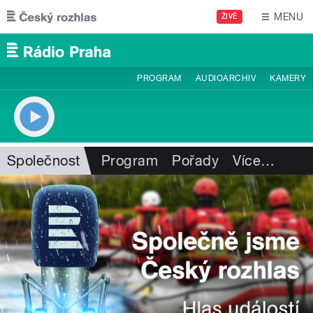
Přejít k hlavnímu obsahu
MENU
ŽIVĚ
PROGRAM
AUDIOARCHIV
KAMERY
Společnost
Program
Pořady
Více
…