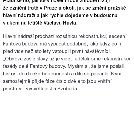
Ptala se ho, jak se v novém roce zmodernizují
železniční tratě v Praze a okolí, jak se změní pražské
hlavní nádraží a jak rychle dojedeme v budoucnu
vlakem na letiště Václava Havla.
Hlavní nádraží prochází rozsáhlou rekonstrukcí, secesní
Fantova budova má vypadat podobně, jako když do ní
před více než sto lety vstoupili první návštěvníci.
„Obnova zašlé slávy už je vidět, udělali jsme rekonstrukci
fasády celé Fantovy budovy. Myslím si, že jsme poslali
historii do daleké budoucnosti a dílo se podařilo. Nyní
samozřejmě přijde fáze číslo dvě a to jsou vnitřní
prostory,“ vysvětluje Jiří Svoboda.