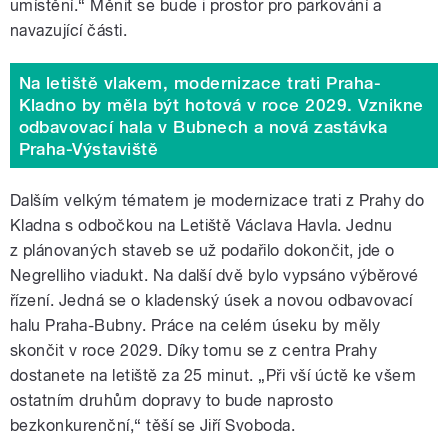
umístění.“ Měnit se bude i prostor pro parkování a
navazující části.
Na letiště vlakem, modernizace trati Praha-
Kladno by měla být hotová v roce 2029. Vznikne
odbavovací hala v Bubnech a nová zastávka
Praha-Výstaviště
Dalším velkým tématem je modernizace trati z Prahy do
Kladna s odbočkou na Letiště Václava Havla. Jednu
z plánovaných staveb se už podařilo dokončit, jde o
Negrelliho viadukt. Na další dvě bylo vypsáno výběrové
řízení. Jedná se o kladenský úsek a novou odbavovací
halu Praha-Bubny. Práce na celém úseku by měly
skončit v roce 2029. Díky tomu se z centra Prahy
dostanete na letiště za 25 minut. „Při vší úctě ke všem
ostatním druhům dopravy to bude naprosto
bezkonkurenční,“ těší se Jiří Svoboda.