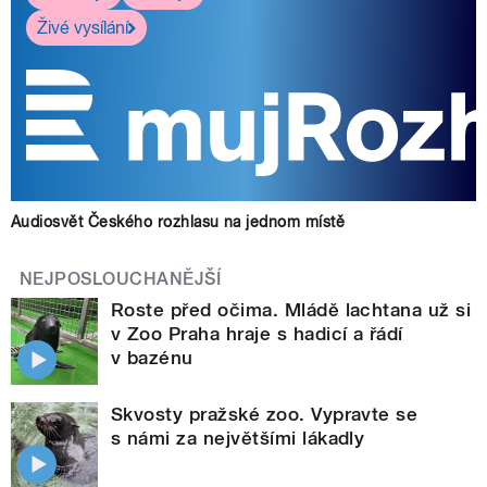
Živé vysílání
Audiosvět Českého rozhlasu na jednom místě
NEJPOSLOUCHANĚJŠÍ
Roste před očima. Mládě lachtana už si
v Zoo Praha hraje s hadicí a řádí
v bazénu
Skvosty pražské zoo. Vypravte se
s námi za největšími lákadly