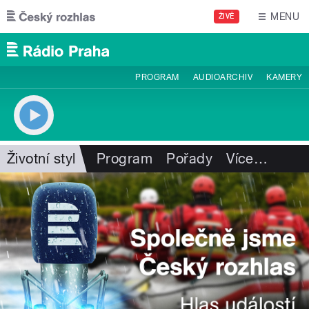
Přejít k hlavnímu obsahu
MENU
ŽIVĚ
PROGRAM
AUDIOARCHIV
KAMERY
Životní styl
Program
Pořady
Více
…