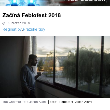
Začíná Febiofest 2018
15. březen 2018
Reginatipy
,
Pražské tipy
The Charmer, foto Jason Alami
|
foto:
Febiofest
,
Jason Alami