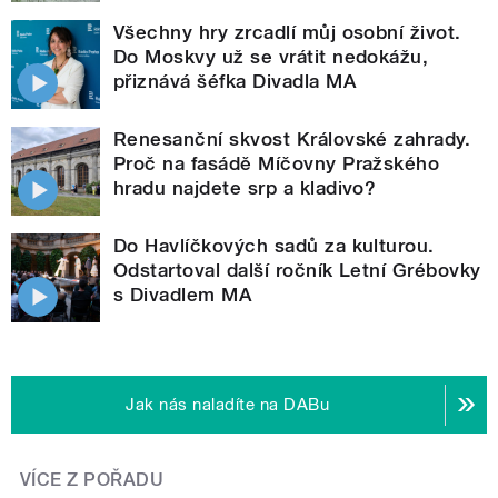
Všechny hry zrcadlí můj osobní život.
Do Moskvy už se vrátit nedokážu,
přiznává šéfka Divadla MA
Renesanční skvost Královské zahrady.
Proč na fasádě Míčovny Pražského
hradu najdete srp a kladivo?
Do Havlíčkových sadů za kulturou.
Odstartoval další ročník Letní Grébovky
s Divadlem MA
Jak nás naladíte na DABu
VÍCE Z POŘADU