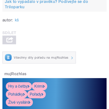
Jak to vypadalo v pravěku? Podívejte se do
Triloparku
autor:
kš
Všechny díly pořadu na mujRozhlas
mujRozhlas
Hry a četby
Krimi
Pohádky
Pořady
Živé vysílání