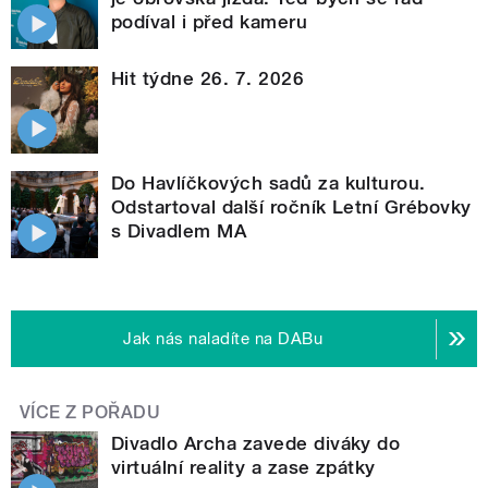
podíval i před kameru
Hit týdne 26. 7. 2026
Do Havlíčkových sadů za kulturou.
Odstartoval další ročník Letní Grébovky
s Divadlem MA
Jak nás naladíte na DABu
VÍCE Z POŘADU
Divadlo Archa zavede diváky do
virtuální reality a zase zpátky