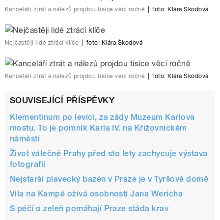
Kanceláří ztrát a nálezů projdou tisíce věcí ročně
|
foto:
Klára Škodová
Nejčastěji lidé ztrácí klíče
|
foto:
Klára Škodová
Kanceláří ztrát a nálezů projdou tisíce věcí ročně
|
foto:
Klára Škodová
SOUVISEJÍCÍ PŘÍSPĚVKY
Klementinum po levici, za zády Muzeum Karlova
mostu. To je pomník Karla IV. na Křižovnickém
náměstí
Život válečné Prahy před sto lety zachycuje výstava
fotografií
Nejstarší plavecký bazén v Praze je v Tyršově domě
Vila na Kampě ožívá osobností Jana Wericha
S péčí o zeleň pomáhají Praze stáda krav