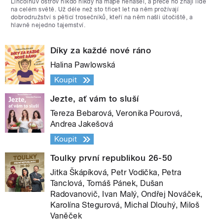
Lincolnův ostrov nikdo nikdy na mapě nenašel, a přece ho znají lidé
na celém světě. Už déle než sto třicet let na něm prožívají
dobrodružství s pěticí trosečníků, kteří na něm našli útočiště, a
hlavně nejedno tajemství.
Díky za každé nové ráno
Halina Pawlowská
Koupit
Jezte, ať vám to sluší
Tereza Bebarová, Veronika Pourová,
Andrea Jakešová
Koupit
Toulky první republikou 26-50
Jitka Škápíková, Petr Vodička, Petra
Tanclová, Tomáš Pánek, Dušan
Radovanovič, Ivan Malý, Ondřej Nováček,
Karolína Stegurová, Michal Dlouhý, Miloš
Vaněček