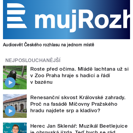
Audiosvět Českého rozhlasu na jednom místě
NEJPOSLOUCHANĚJŠÍ
Roste před očima. Mládě lachtana už si
v Zoo Praha hraje s hadicí a řádí
v bazénu
Renesanční skvost Královské zahrady.
Proč na fasádě Míčovny Pražského
hradu najdete srp a kladivo?
Herec Jan Sklenář: Muzikál Beetlejuice
je obrovská jízda. Teď bych se rád