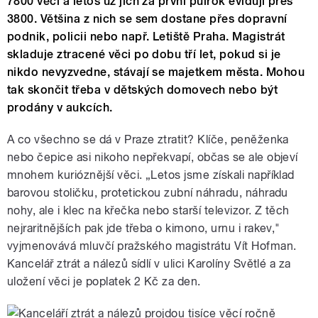
7800 věcí a letos už jich za první půlrok evidují přes
3800. Většina z nich se sem dostane přes dopravní
podnik, policii nebo např. Letiště Praha. Magistrát
skladuje ztracené věci po dobu tří let, pokud si je
nikdo nevyzvedne, stávají se majetkem města. Mohou
tak skončit třeba v dětských domovech nebo být
prodány v aukcích.
A co všechno se dá v Praze ztratit? Klíče, peněženka
nebo čepice asi nikoho nepřekvapí, občas se ale objeví
mnohem kurióznější věci. „Letos jsme získali například
barovou stoličku, protetickou zubní náhradu, náhradu
nohy, ale i klec na křečka nebo starší televizor. Z těch
nejraritnějších pak jde třeba o kimono, urnu i rakev,"
vyjmenovává mluvčí pražského magistrátu Vít Hofman.
Kancelář ztrát a nálezů sídlí v ulici Karolíny Světlé a za
uložení věci je poplatek 2 Kč za den.