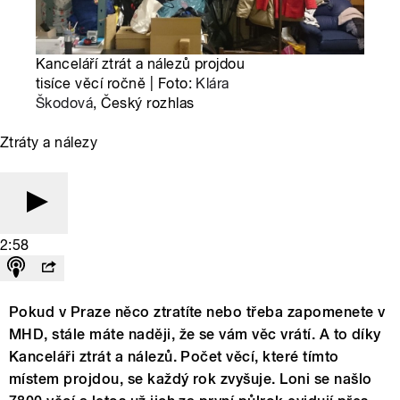
Kanceláří ztrát a nálezů projdou
tisíce věcí ročně | Foto:
Klára
Škodová
, Český rozhlas
Ztráty a nálezy
2:58
Pokud v Praze něco ztratíte nebo třeba zapomenete v
MHD, stále máte naději, že se vám věc vrátí. A to díky
Kanceláři ztrát a nálezů. Počet věcí, které tímto
místem projdou, se každý rok zvyšuje. Loni se našlo