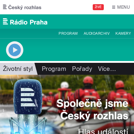
Přejít k hlavnímu obsahu
MENU
ŽIVĚ
PROGRAM
AUDIOARCHIV
KAMERY
Životní styl
Program
Pořady
Více
…