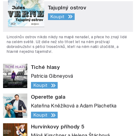
Tajuplný ostrov
Koupit
Lincolnův ostrov nikdo nikdy na mapě nenašel, a přece ho znají lidé
na celém světě. Už déle než sto třicet let na něm prožívají
dobrodružství s pěticí trosečníků, kteří na něm našli útočiště, a
hlavně nejedno tajemství.
Tiché hlasy
Patricia Gibneyová
Koupit
Operette gala
Kateřina Kněžíková a Adam Plachetka
Koupit
Hurvínkovy příhody 5
Miloš Kirschner a Helena Štáchová