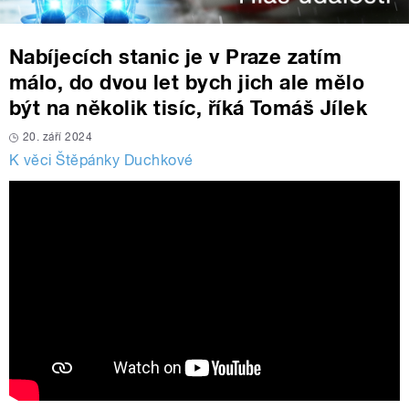
Nabíjecích stanic je v Praze zatím
málo, do dvou let bych jich ale mělo
být na několik tisíc, říká Tomáš Jílek
20. září 2024
K věci Štěpánky Duchkové