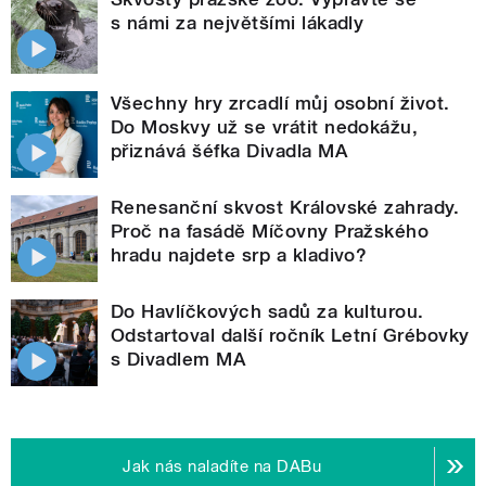
s námi za největšími lákadly
Všechny hry zrcadlí můj osobní život.
Do Moskvy už se vrátit nedokážu,
přiznává šéfka Divadla MA
Renesanční skvost Královské zahrady.
Proč na fasádě Míčovny Pražského
hradu najdete srp a kladivo?
Do Havlíčkových sadů za kulturou.
Odstartoval další ročník Letní Grébovky
s Divadlem MA
Jak nás naladíte na DABu