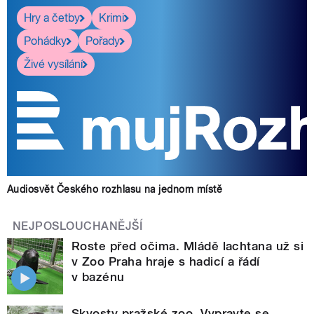
Hry a četby
Krimi
Pohádky
Pořady
Živé vysílání
Audiosvět Českého rozhlasu na jednom místě
NEJPOSLOUCHANĚJŠÍ
Roste před očima. Mládě lachtana už si
v Zoo Praha hraje s hadicí a řádí
v bazénu
Skvosty pražské zoo. Vypravte se