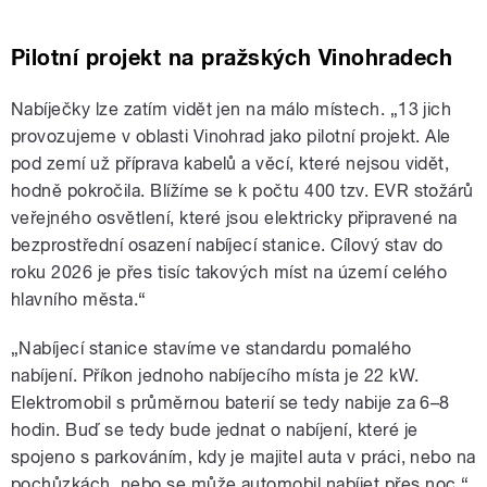
Pilotní projekt na pražských Vinohradech
Nabíječky lze zatím vidět jen na málo místech. „13 jich
provozujeme v oblasti Vinohrad jako pilotní projekt. Ale
pod zemí už příprava kabelů a věcí, které nejsou vidět,
hodně pokročila. Blížíme se k počtu 400 tzv. EVR stožárů
veřejného osvětlení, které jsou elektricky připravené na
bezprostřední osazení nabíjecí stanice. Cílový stav do
roku 2026 je přes tisíc takových míst na území celého
hlavního města.“
„Nabíjecí stanice stavíme ve standardu pomalého
nabíjení. Příkon jednoho nabíjecího místa je 22 kW.
Elektromobil s průměrnou baterií se tedy nabije za 6–8
hodin. Buď se tedy bude jednat o nabíjení, které je
spojeno s parkováním, kdy je majitel auta v práci, nebo na
pochůzkách, nebo se může automobil nabíjet přes noc.“