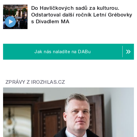
Do Havlíčkových sadů za kulturou.
Odstartoval další ročník Letní Grébovky
s Divadlem MA
Jak nás naladíte na DABu
ZPRÁVY Z IROZHLAS.CZ