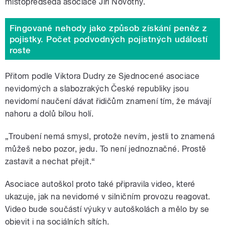
místopředseda asociace Jiří Novotný.
Fingované nehody jako způsob získání peněz z
pojistky. Počet podvodných pojistných událostí
roste
Přitom podle Viktora Dudry ze Sjednocené asociace
nevidomých a slabozrakých České republiky jsou
nevidomí naučení dávat řidičům znamení tím, že mávají
nahoru a dolů bílou holí.
„Troubení nemá smysl, protože nevím, jestli to znamená
můžeš nebo pozor, jedu. To není jednoznačné. Prostě
zastavit a nechat přejít.“
Asociace autoškol proto také připravila video, které
ukazuje, jak na nevidomé v silničním provozu reagovat.
Video bude součástí výuky v autoškolách a mělo by se
objevit i na sociálních sítích.