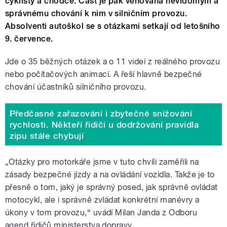
cyklisty a chodce. Část je pak věnovaná nevidomým a
správnému chování k nim v silničním provozu.
Absolventi autoškol se s otázkami setkají od letošního
9. července.
Jde o 35 běžných otázek a o 11 videí z reálného provozu
nebo počítačových animací. A řeší hlavně bezpečné
chování účastníků silničního provozu.
Předčasné zařazování i zbytečné snižování
rychlosti. Někteří řidiči u dodržování pravidla
zipu stále chybují
„Otázky pro motorkáře jsme v tuto chvíli zaměřili na
zásady bezpečné jízdy a na ovládání vozidla. Takže je to
přesně o tom, jaký je správný posed, jak správně ovládat
motocykl, ale i správně zvládat konkrétní manévry a
úkony v tom provozu,“ uvádí Milan Janda z Odboru
agend řidičů ministerstva dopravy.