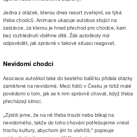
Jedna z otázek, kterou dnes resort zveřejnil, se týká
třeba chodců. Animace ukazuje autobus stojící na
zastávce, za kterou je hned přechod pro chodce, kam
bez rozhlédnutí vběhne dítě. Žák autoškoly má
odpovědět, jak správně v takové situaci reagovat.
Nevidomí chodci
Asociace autoškol také do šestého balíčku přidala otázky
zaměřené na nevidomé. Mezi řidiči v Česku je totiž malé
povědomí o tom, jak se k nim správně chovat, když třeba
přecházejí silnici.
„Zjistili jsme, že na ně třeba troubí nebo blikají na
nevidomého, takže do toho chování potřebujeme vnést
trochu kultury, abychom jim to ulehčili,“ popisuje