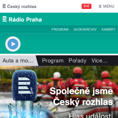
Přejít k hlavnímu obsahu
MENU
ŽIVĚ
PROGRAM
AUDIOARCHIV
KAMERY
Auta a motorismus
Program
Pořady
Více
…