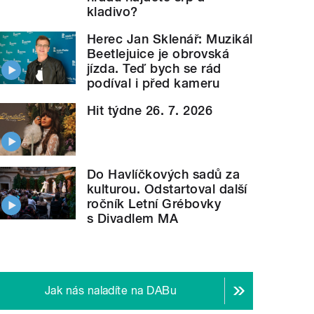
kladivo?
Herec Jan Sklenář: Muzikál
Beetlejuice je obrovská
jízda. Teď bych se rád
podíval i před kameru
Hit týdne 26. 7. 2026
la, který si splnil velký sen - natočil album s cover
Do Havlíčkových sadů za
kulturou. Odstartoval další
ročník Letní Grébovky
s Divadlem MA
Jak nás naladíte na DABu