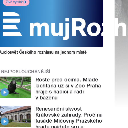
Živé vysílání
Audiosvět Českého rozhlasu na jednom místě
NEJPOSLOUCHANĚJŠÍ
Roste před očima. Mládě
lachtana už si v Zoo Praha
hraje s hadicí a řádí
v bazénu
Renesanční skvost
Královské zahrady. Proč na
fasádě Míčovny Pražského
hradu najdete srp a