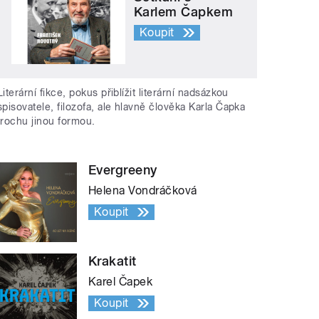
Karlem Čapkem
Koupit
Literární fikce, pokus přiblížit literární nadsázkou
spisovatele, filozofa, ale hlavně člověka Karla Čapka
trochu jinou formou.
Evergreeny
Helena Vondráčková
Koupit
Krakatit
Karel Čapek
Koupit