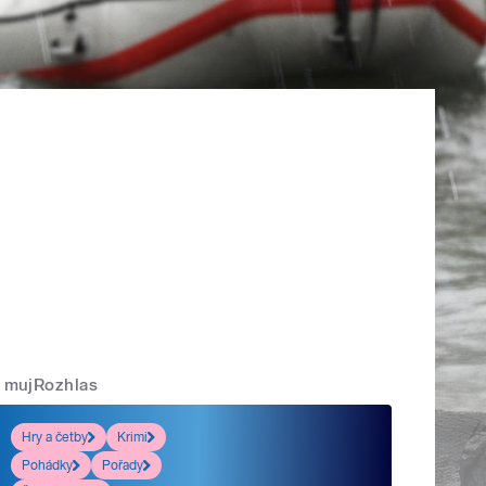
mujRozhlas
Hry a četby
Krimi
Pohádky
Pořady