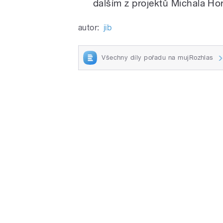
dalším z projektů Michala Ho
autor:
jib
/
Všechny díly pořadu na mujRozhlas
pause