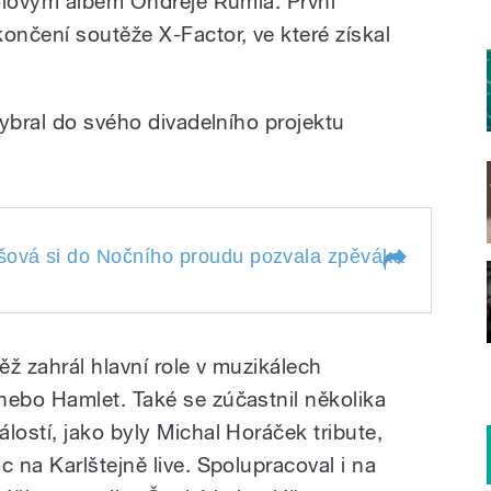
ólovým albem Ondřeje Rumla. První
nčení soutěže X-Factor, ve které získal
ybral do svého divadelního projektu
ová si do Nočního proudu pozvala zpěváka Ondřeje Rum
nešová si do
ala zpěváka Ondřeje
ěž zahrál hlavní role v muzikálech
velký sen - natočil
Voskovec
 slavných písniček
ebo Hamlet. Také se zúčastnil několika
ch,
ostí, jako byly Michal Horáček tribute,
 na Karlštejně live. Spolupracoval i na