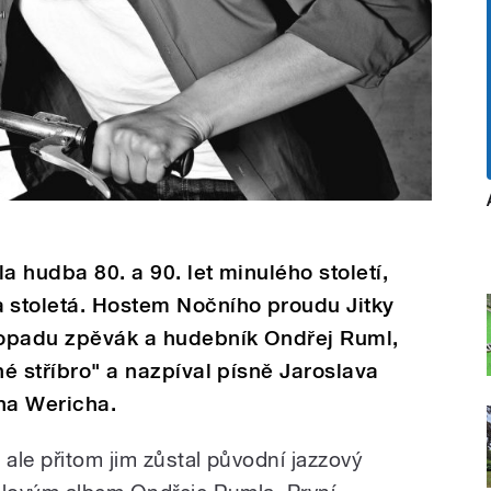
a hudba 80. a 90. let minulého století,
stoletá. Hostem Nočního proudu Jitky
stopadu zpěvák a hudebník Ondřej Ruml,
né stříbro" a nazpíval písně Jaroslava
na Wericha.
 ale přitom jim zůstal původní jazzový