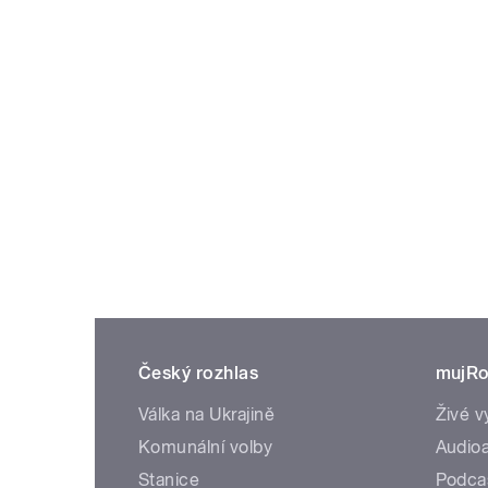
Český rozhlas
mujRo
Válka na Ukrajině
Živé v
Komunální volby
Audioa
Stanice
Podca