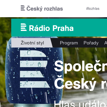
Přejít k hlavnímu obsahu
iRozhlas
Životní styl
Program
Pořady
A