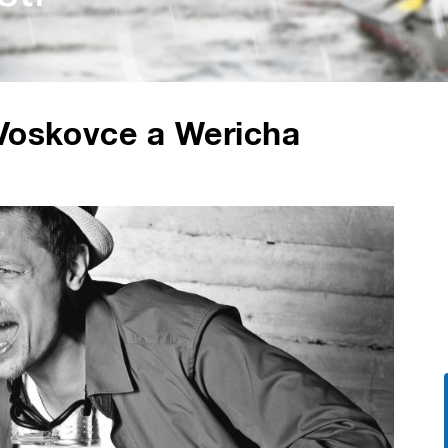
 Voskovce a Wericha