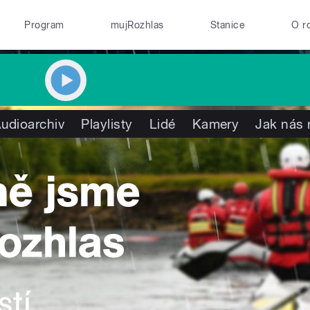
Program
mujRozhlas
Stanice
O r
udioarchiv
Playlisty
Lidé
Kamery
Jak nás 