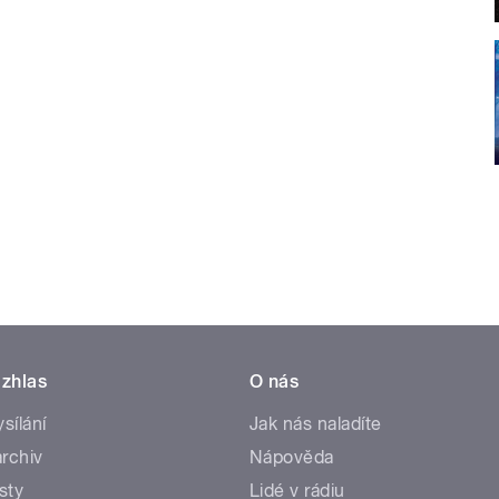
zhlas
O nás
ysílání
Jak nás naladíte
rchiv
Nápověda
sty
Lidé v rádiu