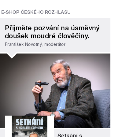
E-SHOP ČESKÉHO ROZHLASU
Přijměte pozvání na úsměvný
doušek moudré člověčiny.
František Novotný, moderátor
Setkání s