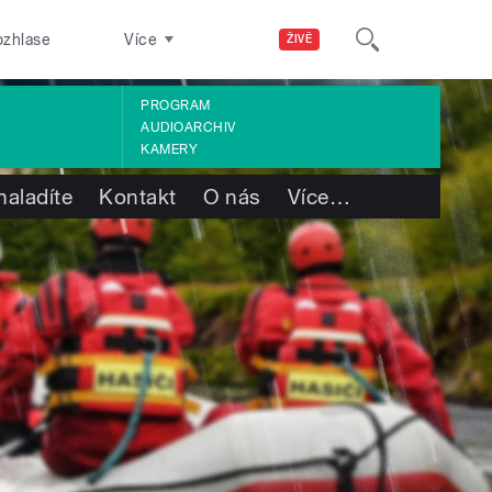
ozhlase
Více
ŽIVĚ
PROGRAM
AUDIOARCHIV
KAMERY
naladíte
Kontakt
O nás
Více
…