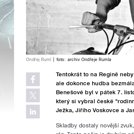
Ondřej Ruml
|
foto:
archiv Ondřeje Rumla
Tentokrát to na Regině nebyl
ale dokonce hudba bezmála 
Benešové byl v pátek 7. li
který si vybral české "rodin
Ježka, Jiřího Voskovce a Ja
Skladby dostaly novější zvuk,