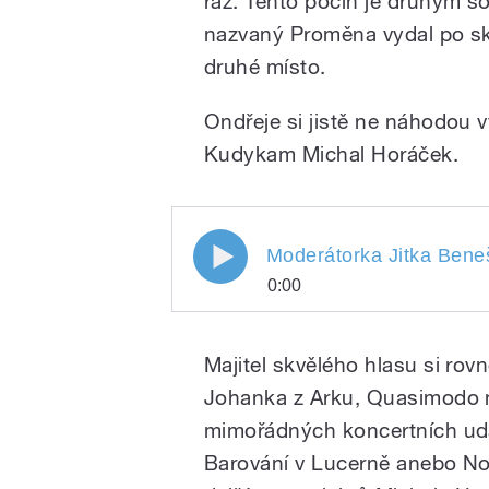
ráz. Tento počin je druhým s
nazvaný Proměna vydal po sko
druhé místo.
Ondřeje si jistě ne náhodou v
Kudykam Michal Horáček.
Moderátorka Jitka Beneš
0:00
Moderátorka Jitka Be
Play
Nočního proudu pozv
Majitel skvělého hlasu si rovn
Rumla, který si splnil 
album s coververzemi
Johanka z Arku, Quasimodo n
trojlístku Ježek, Weri
mimořádných koncertních udál
Barování v Lucerně anebo Noc