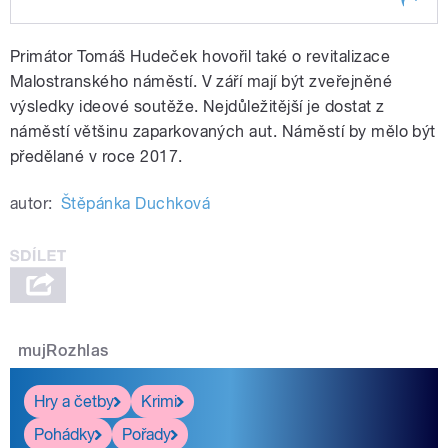
Play /
rozhovor.
"Papírové kupóny místo
Primátor Tomáš Hudeček hovořil také o revitalizace
Opencard nehrozí," potvrdil
pražský primátor Tomáš
Malostranského náměstí. V září mají být zveřejněné
Hudeček. O aktuální situaci
výsledky ideové soutěže. Nejdůležitější je dostat z
kolem Opencard, tunelu Blanka i
náměstí většinu zaparkovaných aut. Náměstí by mělo být
Malostranského náměstí hovořil
se Štěpánkou Duchkovou.
předělané v roce 2017.
Poslechněte si celý
autor:
Štěpánka Duchková
pause
mujRozhlas
Hry a četby
Krimi
Pohádky
Pořady