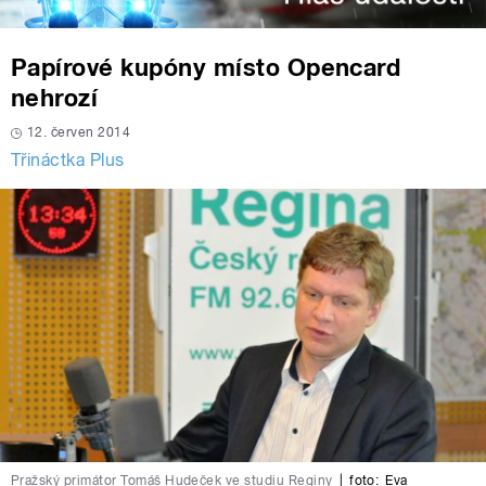
Papírové kupóny místo Opencard
nehrozí
12. červen 2014
Třináctka Plus
Pražský primátor Tomáš Hudeček ve studiu Reginy
|
foto:
Eva