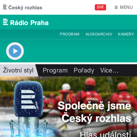
Přejít k hlavnímu obsahu
MENU
ŽIVĚ
PROGRAM
AUDIOARCHIV
KAMERY
Životní styl
Program
Pořady
Více
…