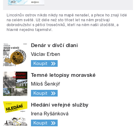
Lincolnův ostrov nikdo nikdy na mapě nenašel, a přece ho znají lidé
na celém světě. Už déle než sto třicet let na něm prožívají
dobrodružství s pěticí trosečníků, kteří na něm našli útočiště, a
hlavně nejedno tajemství.
Denár v dívčí dlani
Václav Erben
Koupit
Temné letopisy moravské
Miloš Šenkýř
Koupit
Hledání veřejné služby
Irena Ryšánková
Koupit