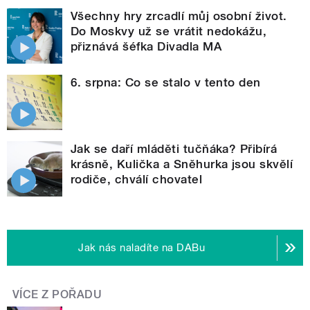
Všechny hry zrcadlí můj osobní život.
Do Moskvy už se vrátit nedokážu,
přiznává šéfka Divadla MA
6. srpna: Co se stalo v tento den
Jak se daří mláděti tučňáka? Přibírá
krásně, Kulička a Sněhurka jsou skvělí
rodiče, chválí chovatel
Jak nás naladíte na DABu
VÍCE Z POŘADU