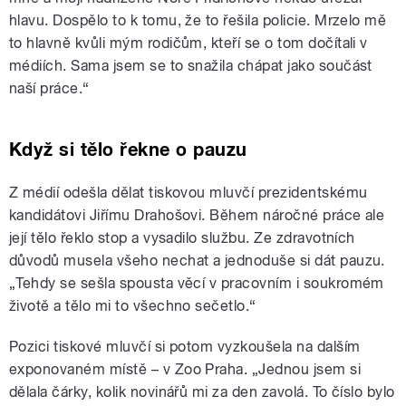
hlavu. Dospělo to k tomu, že to řešila policie. Mrzelo mě
to hlavně kvůli mým rodičům, kteří se o tom dočítali v
médiích. Sama jsem se to snažila chápat jako součást
naší práce.“
Když si tělo řekne o pauzu
Z médií odešla dělat tiskovou mluvčí prezidentskému
kandidátovi Jiřímu Drahošovi. Během náročné práce ale
její tělo řeklo stop a vysadilo službu. Ze zdravotních
důvodů musela všeho nechat a jednoduše si dát pauzu.
„Tehdy se sešla spousta věcí v pracovním i soukromém
životě a tělo mi to všechno sečetlo.“
Pozici tiskové mluvčí si potom vyzkoušela na dalším
exponovaném místě – v Zoo Praha. „Jednou jsem si
dělala čárky, kolik novinářů mi za den zavolá. To číslo bylo