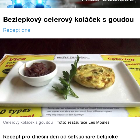
Bezlepkový celerový koláček s goudou
Recept dne
Celerový koláček s goudou
|
foto:
restaurace Les Moules
Recept pro dnešní den od šéfkuchaře belgické