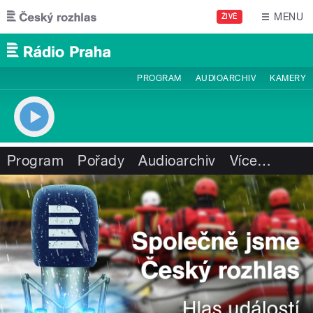
Přejít k hlavnímu obsahu
MENU
ŽIVĚ
PROGRAM
AUDIOARCHIV
KAMERY
Program
Pořady
Audioarchiv
Více
…