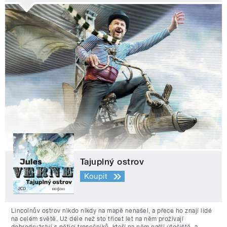
Tajuplný ostrov
Koupit
Lincolnův ostrov nikdo nikdy na mapě nenašel, a přece ho znají lidé
na celém světě. Už déle než sto třicet let na něm prožívají
dobrodružství s pěticí trosečníků, kteří na něm našli útočiště, a