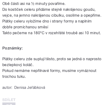
Obě části asi na ½ minuty povaříme.
Do kostiček celeru přidáme stejně nakrájenou goudu,
vejce, na jemno nakrájenou cibulku, osolíme a opepříme.
Plátky celeru vyložíme dno i strany formy a naplním
dobře promíchanou směsí
Takto pečeme na 180°C v rozehřáté troubě asi 10 minut.
Poznámky:
Plátky celeru zde suplují těsto, proto se jedná o naprosto
bezlepkový koláč.
Pokud nemáme nepřilnavé formy, musíme vymáznout
trochou tuku.
autor:
Denisa Jeřábková