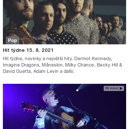
Pop
Hit týdne 15. 8. 2021
Hit týdne, novinky a největší hity. Dermot Kennedy,
Imagine Dragons, Måneskin, Milky Chance, Becky Hill &
David Guetta, Adam Levin a další.
58 minut