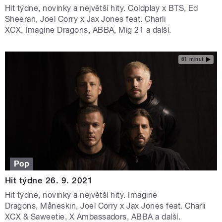
Hit týdne, novinky a největší hity. Coldplay x BTS, Ed
Sheeran, Joel Corry x Jax Jones feat. Charli
XCX, Imagine Dragons, ABBA, Mig 21 a další.
61 minut
Pop
Hit týdne 26. 9. 2021
Hit týdne, novinky a největší hity. Imagine
Dragons, Måneskin, Joel Corry x Jax Jones feat. Charli
XCX & Saweetie, X Ambassadors, ABBA a další.