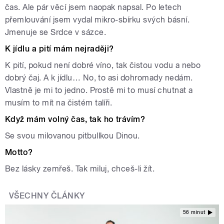
čas. Ale pár věcí jsem naopak napsal. Po letech
přemlouvání jsem vydal mikro-sbírku svých básní.
Jmenuje se Srdce v sázce.
K jídlu a pití mám nejraději?
K pití, pokud není dobré víno, tak čistou vodu a nebo
dobrý čaj. A k jídlu… No, to asi dohromady nedám.
Vlastně je mi to jedno. Prostě mi to musí chutnat a
musím to mít na čistém talíři.
Když mám volný čas, tak ho trávím?
Se svou milovanou pitbullkou Dinou.
Motto?
Bez lásky zemřeš. Tak miluj, chceš-li žít.
VŠECHNY ČLÁNKY
56 minut