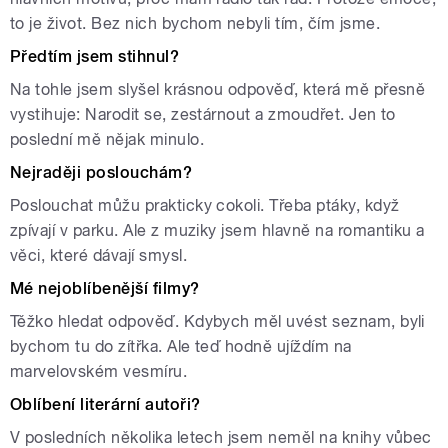
to je život. Bez nich bychom nebyli tím, čím jsme.
Předtím jsem stihnul?
Na tohle jsem slyšel krásnou odpověď, která mě přesně
vystihuje: Narodit se, zestárnout a zmoudřet. Jen to
poslední mě nějak minulo.
Nejraději poslouchám?
Poslouchat můžu prakticky cokoli. Třeba ptáky, když
zpívají v parku. Ale z muziky jsem hlavně na romantiku a
věci, které dávají smysl.
Mé nejoblíbenější filmy?
Těžko hledat odpověď. Kdybych měl uvést seznam, byli
bychom tu do zítřka. Ale teď hodně ujíždím na
marvelovském vesmíru.
Oblíbení literární autoři?
V posledních několika letech jsem neměl na knihy vůbec