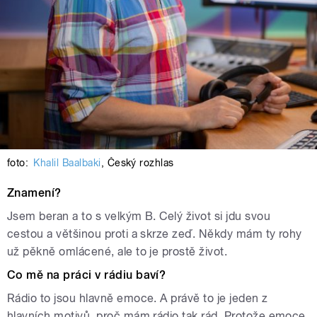
foto:
Khalil Baalbaki
,
Český rozhlas
Znamení?
Jsem beran a to s velkým B. Celý život si jdu svou
cestou a většinou proti a skrze zeď. Někdy mám ty rohy
už pěkně omlácené, ale to je prostě život.
Co mě na práci v rádiu baví?
Rádio to jsou hlavně emoce. A právě to je jeden z
hlavních motivů, proč mám rádio tak rád. Protože emoce,