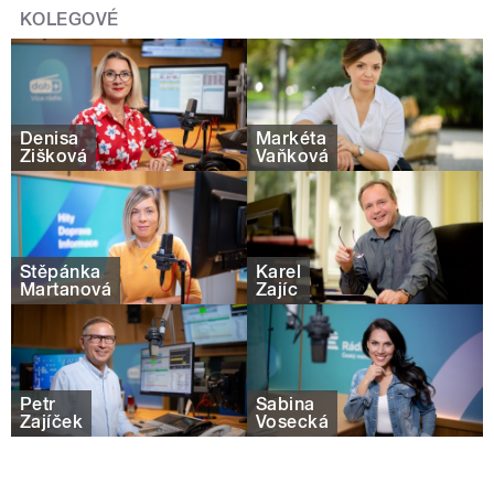
KOLEGOVÉ
Denisa
Markéta
Žišková
Vaňková
Štěpánka
Karel
Martanová
Zajíc
Petr
Sabina
Zajíček
Vosecká