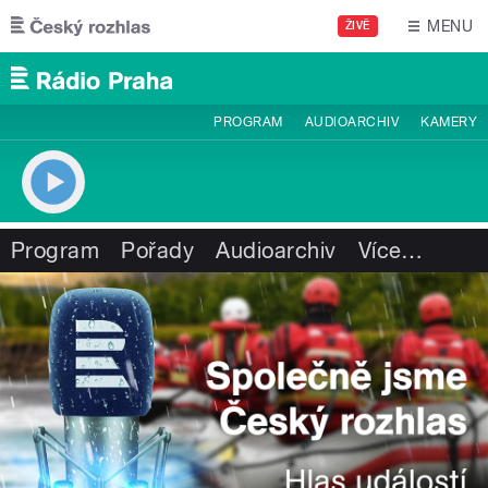
Přejít k hlavnímu obsahu
MENU
ŽIVĚ
PROGRAM
AUDIOARCHIV
KAMERY
Program
Pořady
Audioarchiv
Více
…