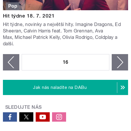
Pop
Hit týdne 18. 7. 2021
Hit týdne, novinky a největší hity. Imagine Dragons, Ed
Sheeran, Calvin Harris feat. Tom Grennan, Ava
Max, Michael Patrick Kelly, Olivia Rodrigo, Coldplay a
další.
STRÁNKY
16
n
zí
Jak nás naladíte na DABu
SLEDUJTE NÁS