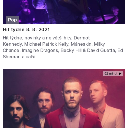
Pop
Hit týdne 8. 8. 2021
Hit týdne, novinky a největší hity. Dermot
Kennedy, Michael Patrick Kelly, Måneskin, Milky
Chance, Imagine Dragons, Becky Hill & David Guetta, Ed
Sheeran a další.
62 minut