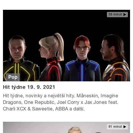
58 minut
Pop
Hit týdne 19. 9. 2021
Hit týdne, novinky a největší hity. Måneskin, Imagine
Dragons, One Republic, Joel Corry x Jax Jones feat.
Charli XCX & Saweetie, ABBA a další.
61 minut