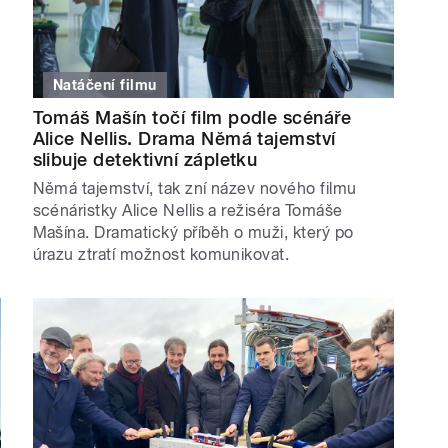
Natáčení filmu
Tomáš Mašín točí film podle scénáře
Alice Nellis. Drama Němá tajemství
slibuje detektivní zápletku
Němá tajemství, tak zní název nového filmu
scénáristky Alice Nellis a režiséra Tomáše
Mašína. Dramatický příběh o muži, který po
úrazu ztratí možnost komunikovat.