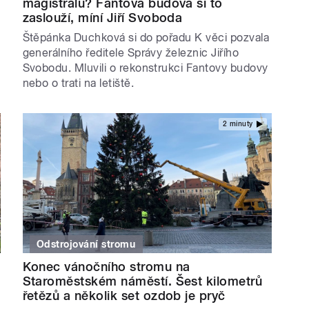
magistrálu? Fantova budova si to
zaslouží, míní Jiří Svoboda
Štěpánka Duchková si do pořadu K věci pozvala
generálního ředitele Správy železnic Jiřího
Svobodu. Mluvili o rekonstrukci Fantovy budovy
nebo o trati na letiště.
2 minuty
Odstrojování stromu
Konec vánočního stromu na
Staroměstském náměstí. Šest kilometrů
řetězů a několik set ozdob je pryč