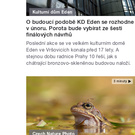
Kulturní dům Eden
O budoucí podobě KD Eden se rozhodne
v únoru. Porota bude vybírat ze šesti
finálových návrhů
Poslední akce se ve velkém kulturním domě
Eden ve Vršovicích konala před 17 lety. A
stejnou dobu radnice Prahy 10 řeší, jak s
chátrající bronzovo-skleněnou budovou naloží.
3 minuty
Czech Nature Photo