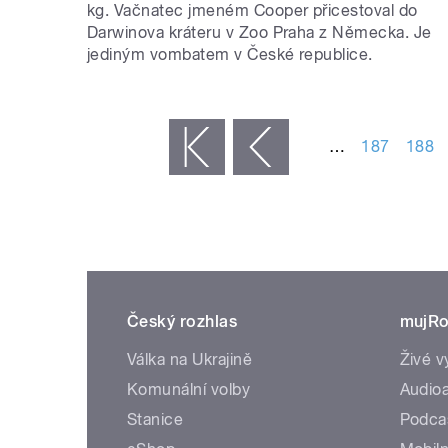
kg. Vačnatec jmeném Cooper přicestoval do
Darwinova kráteru v Zoo Praha z Německa. Je
jediným vombatem v České republice.
STRÁNKY
…
187
188
« první
‹ předchozí
Český rozhlas
mujRo
Válka na Ukrajině
Živé v
Komunální volby
Audioa
Stanice
Podca