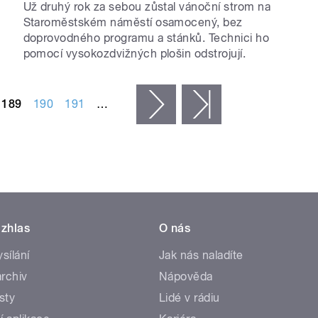
Už druhý rok za sebou zůstal vánoční strom na
Staroměstském náměstí osamocený, bez
doprovodného programu a stánků. Technici ho
pomocí vysokozdvižných plošin odstrojují.
189
190
191
…
následující ›
poslední »
zhlas
O nás
ysílání
Jak nás naladíte
rchiv
Nápověda
sty
Lidé v rádiu