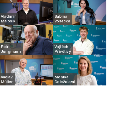
Vladimír
Sabina
Malošík
Vosecká
Petr
Vojtěch
Jungmann
Přívětivý
Václav
Monika
Müller
Doležalová