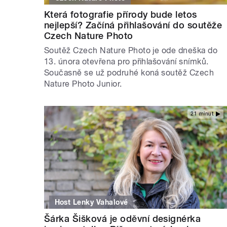
Která fotografie přírody bude letos
nejlepší? Začíná přihlašování do soutěže
Czech Nature Photo
Soutěž Czech Nature Photo je ode dneška do
13. února otevřena pro přihlašování snímků.
Současně se už podruhé koná soutěž Czech
Nature Photo Junior.
21 minut
Host Lenky Vahalové
Šárka Šišková je oděvní designérka