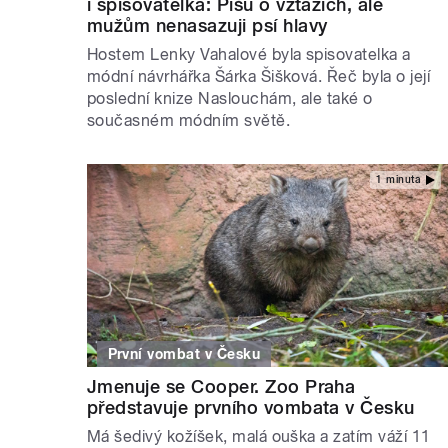
i spisovatelka: Píšu o vztazích, ale
mužům nenasazuji psí hlavy
Hostem Lenky Vahalové byla spisovatelka a
módní návrhářka Šárka Šišková. Řeč byla o její
poslední knize Naslouchám, ale také o
současném módním světě.
1 minuta
První vombat v Česku
Jmenuje se Cooper. Zoo Praha
představuje prvního vombata v Česku
Má šedivý kožíšek, malá ouška a zatím váží 11