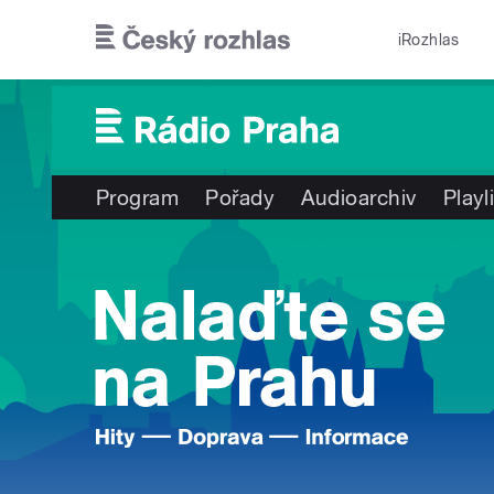
Přejít k hlavnímu obsahu
iRozhlas
Program
Pořady
Audioarchiv
Playl