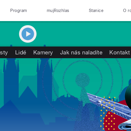
Program
mujRozhlas
Stanice
O r
isty
Lidé
Kamery
Jak nás naladíte
Kontakt