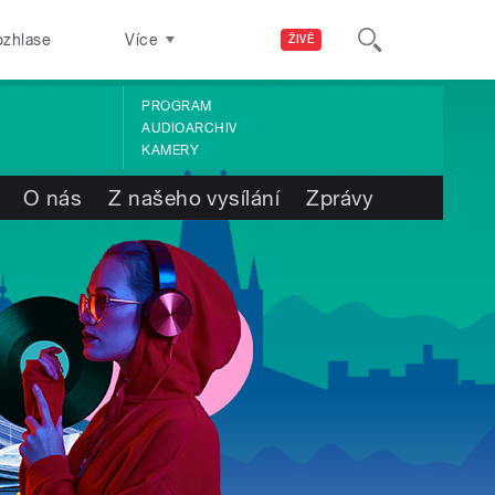
ozhlase
Více
ŽIVĚ
PROGRAM
AUDIOARCHIV
KAMERY
O nás
Z našeho vysílání
Zprávy