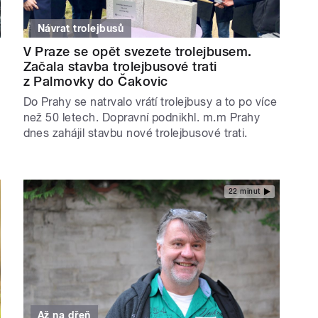
Návrat trolejbusů
V Praze se opět svezete trolejbusem.
Začala stavba trolejbusové trati
z Palmovky do Čakovic
Do Prahy se natrvalo vrátí trolejbusy a to po více
než 50 letech. Dopravní podnikhl. m.m Prahy
dnes zahájil stavbu nové trolejbusové trati.
22 minut
Až na dřeň