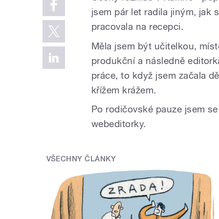
jsem pár let radila jiným, jak
pracovala na recepci.
Měla jsem být učitelkou, míst
produkční a následně editork
práce, to když jsem začala d
křížem krážem.
Po rodičovské pauze jsem se d
webeditorky.
VŠECHNY ČLÁNKY