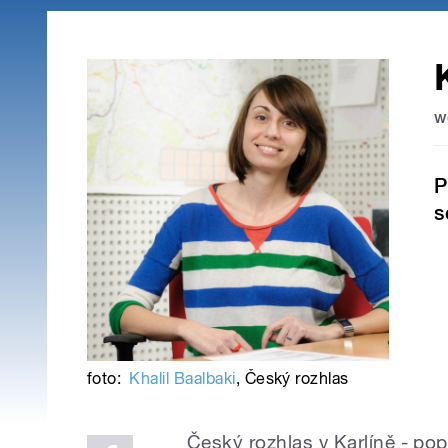
w
P
s
foto:
Khalil Baalbaki
,
Český rozhlas
Český rozhlas v Karlíně - po