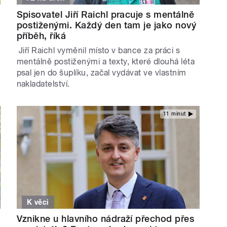
Spisovatel Jiří Raichl pracuje s mentálně
postiženými. Každý den tam je jako nový
příběh, říká
Jiří Raichl vyměnil místo v bance za práci s
mentálně postiženými a texty, které dlouhá léta
psal jen do šuplíku, začal vydávat ve vlastním
nakladatelství.
11 minut
K věci
Vznikne u hlavního nádraží přechod přes