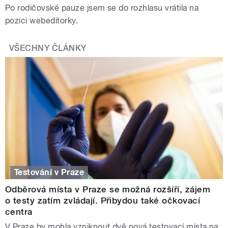
Po rodičovské pauze jsem se do rozhlasu vrátila na
pozici webeditorky.
VŠECHNY ČLÁNKY
Testování v Praze
Odběrová místa v Praze se možná rozšíří, zájem
o testy zatím zvládají. Přibydou také očkovací
centra
V Praze by mohla vzniknout dvě nová testovací místa na