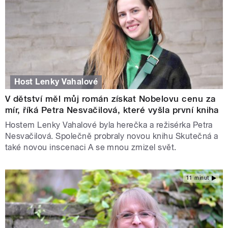
Host Lenky Vahalové
V dětství měl můj román získat Nobelovu cenu za
mír, říká Petra Nesvačilová, které vyšla první kniha
Hostem Lenky Vahalové byla herečka a režisérka Petra
Nesvačilová. Společně probraly novou knihu Skutečná a
také novou inscenaci A se mnou zmizel svět.
11 minut