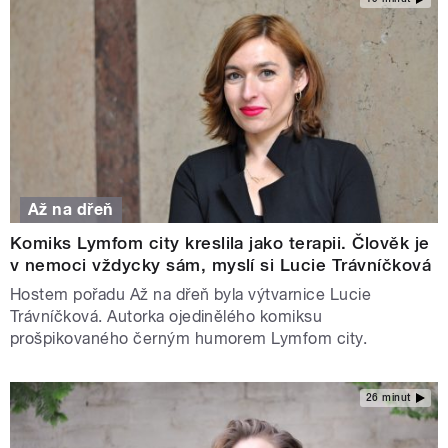
Až na dřeň
Komiks Lymfom city kreslila jako terapii. Člověk je
v nemoci vždycky sám, myslí si Lucie Trávníčková
Hostem pořadu Až na dřeň byla výtvarnice Lucie
Trávníčková. Autorka ojedinělého komiksu
prošpikovaného černým humorem Lymfom city.
26 minut