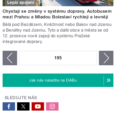
Lepší spojení
Chystají se změny v systému dopravy. Autobusem
mezi Prahou a Mladou Boleslaví rychleji a levněji
Bělá pod Bezdězem, Kněžmost nebo Bakov nad Jizerou
a Benátky nad Jizerou. Tyto a další obce a města se od
12. prosince nově zapojí do systému Pražské
integrované dopravy.
STRÁNKY
195
n
zí
Jak nás naladíte na DABu
SLEDUJTE NÁS