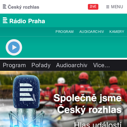
Přejít k hlavnímu obsahu
MENU
ŽIVĚ
PROGRAM
AUDIOARCHIV
KAMERY
Program
Pořady
Audioarchiv
Více
…