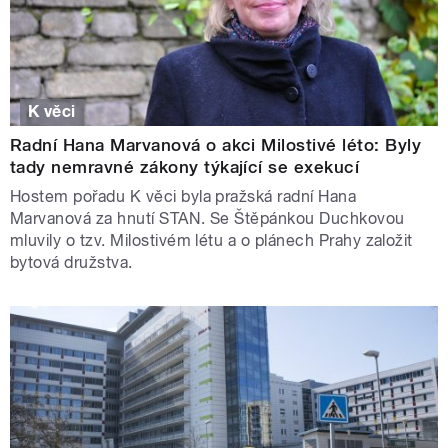
K věci
Radní Hana Marvanová o akci Milostivé léto: Byly
tady nemravné zákony týkající se exekucí
Hostem pořadu K věci byla pražská radní Hana
Marvanová za hnutí STAN. Se Štěpánkou Duchkovou
mluvily o tzv. Milostivém létu a o plánech Prahy založit
bytová družstva.