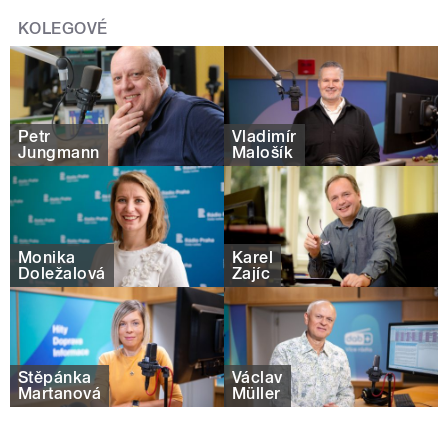
KOLEGOVÉ
Petr
Vladimír
Jungmann
Malošík
Monika
Karel
Doležalová
Zajíc
Štěpánka
Václav
Martanová
Müller