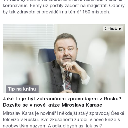
koronavirus. Firmy už podaly žádost na magistrát. Odběry
by tak zdravotníci prováděli na téměř 150 místech.
2 minuty
Tip na knihu
Jaké to je být zahraničním zpravodajem v Rusku?
Dozvíte se v nové knize Miroslava Karase
Miroslav Karas je novinář i někdejší stálý zpravodaj České
televize v Rusku. Své zkušenosti zúročil v nové knize s
neobvyklým názvem A odkud bych asi tak byl?